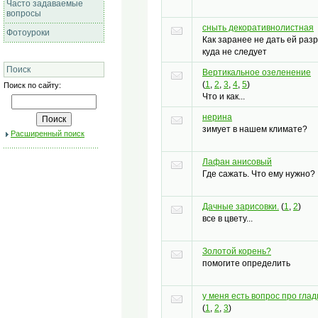
Часто задаваемые
вопросы
сныть декоративнолистная
Фотоуроки
Как заранее не дать ей раз
куда не следует
Поиск
Вертикальное озеленение
(
1
,
2
,
3
,
4
,
5
)
Поиск по сайту:
Что и как...
нерина
зимует в нашем климате?
Расширенный поиск
Лафан анисовый
Где сажать. Что ему нужно?
Дачные зарисовки.
(
1
,
2
)
все в цвету...
Золотой корень?
помогите определить
у меня есть вопрос про гла
(
1
,
2
,
3
)