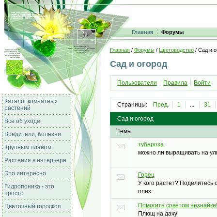
Главная
Форумы
Главная
/
Форумы
/
Цветоводство
/ Сад и 
Сад и огород
Пользователи
Правила
Войти
Каталог комнатных
Страницы:
Пред.
1
...
31
растений
Сад и огород
Все об уходе
Темы
Вредители, болезни
тубероза
Крупным планом
можно ли выращивать на ул
Растения в интерьере
Это интересно
Горец
У кого растет? Поделитесь 
Гидропоника - это
плиз.
просто
Помогите советом незнайке
Цветочный гороскоп
Плющ на дачу