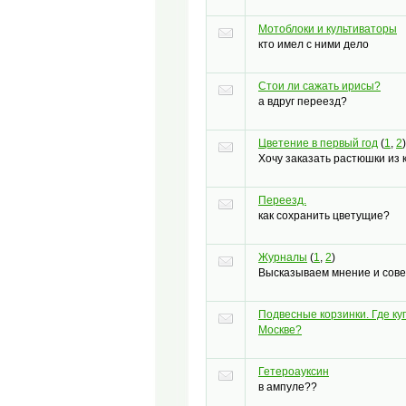
Мотоблоки и культиваторы
кто имел с ними дело
Стои ли сажать ирисы?
а вдруг переезд?
Цветение в первый год
(
1
,
2
)
Хочу заказать растюшки из 
Переезд.
как сохранить цветущие?
Журналы
(
1
,
2
)
Высказываем мнение и сов
Подвесные корзинки. Где ку
Москве?
Гетероауксин
в ампуле??