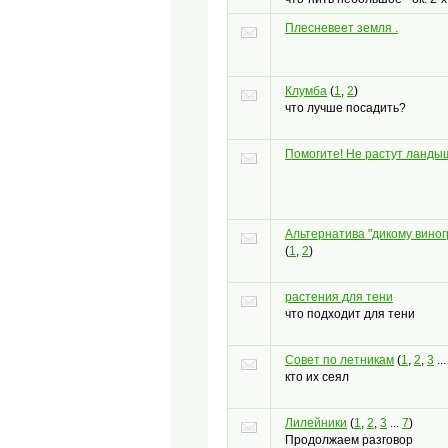
Плесневеет земля .
Клумба
(
1
,
2
)
что лучше посадить?
Помогите! Не растут ланды
Альтернатива "дикому виног
(
1
,
2
)
растения для тени
что подходит для тени
Совет по летникам
(
1
,
2
,
3
..
кто их сеял
Лилейники
(
1
,
2
,
3
...
7
)
Продолжаем разговор