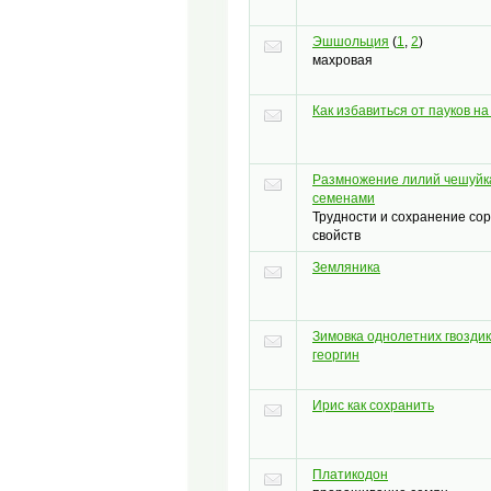
Эшшольция
(
1
,
2
)
махровая
Как избавиться от пауков на
Размножение лилий чешуйк
семенами
Трудности и сохранение со
свойств
Земляника
Зимовка однолетних гвоздик
георгин
Ирис как сохранить
Платикодон