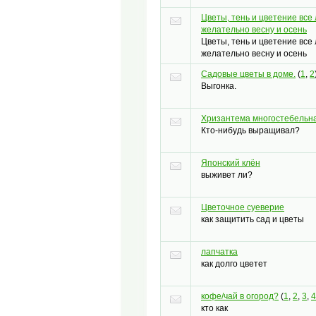
Цветы, тень и цветение все 
желательно весну и осень
Цветы, тень и цветение все 
желательно весну и осень
Садовые цветы в доме.
(
1
,
2
Выгонка.
Хризантема многостебельн
Кто-нибудь выращивал?
Японский клён
выживет ли?
Цветочное суеверие
как защитить сад и цветы
лапчатка
как долго цветет
кофе/чай в огород?
(
1
,
2
,
3
,
4
кто как