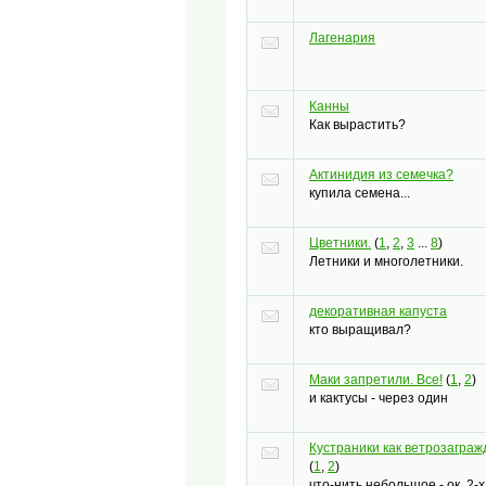
Лагенария
Канны
Как вырастить?
Актинидия из семечка?
купила семена...
Цветники.
(
1
,
2
,
3
...
8
)
Летники и многолетники.
декоративная капуста
кто выращивал?
Маки запретили. Все!
(
1
,
2
)
и кактусы - через один
Кустраники как ветрозагра
(
1
,
2
)
что-нить небольшое - ок. 2-х