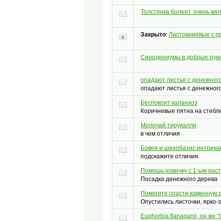
Толстянка болеет, очень вя
Закрыто
:
Ластовниевые с п
Синодениумы в добрые рук
опадают листья с денежног
опадают листья с денежног
Беспокоит каланхоэ
Коричневые пятна на стебле
Молочай тирукалли
в чем отличия
Бовея и шизобазис интрика
подскажите отличия.
Помощь новичку с 1-ым рас
Посадка денежного дерева
Помогите спасти каменную 
Опустились листочки, ярко-
Euphorbia flanaganii, он же 