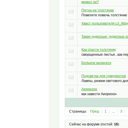
можно ли?
Пятна на толстянке
Помогите помочь толстянке
Хваст пользователя Lil_Wa
Такие чудесные, чудесные 
Как спасти толстянку
сморщенные листья...как пе
Больное каланхоэ
Подсветка для суккулентов
Лампы, режим светового дн
Аихризон
как завести Аихризон
Страницы:
Пред.
1
...
3
Сейчас на форуме (гостей:
16
)