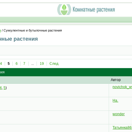
м
/ Суккулентные и бутылочные растения
чные растения
4
5
6
7
...
19
След.
ния
Автор
novichok_
4
,
5
)
Ha.
wonder
Татьянка86