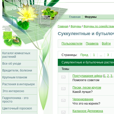
Главная
Форумы
Главная
/
Форумы
/
Форумы по семейства
Суккулентные и бутыло
Пользователи
Правила
Войти
Каталог комнатных
Страницы:
Пред.
1
...
3
растений
Суккулентные и бутылочные расте
Все об уходе
Темы
Вредители, болезни
Портулакария афра
(
1
,
2
,
3
,
Крупным планом
Помогите советом
Растения в интерьере
Пески, пески кругом
Это интересно
Какой лучше?
Гидропоника - это
Черенкование
просто
Что это на корнях?
Цветочный гороскоп
Каланхое Дегремона