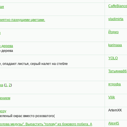
CaffeBianc
лая
vladimirta
риятно пахнущими цветами.
Йориэ
и
karinaaa
о дерева
о дерева
YOLO
, опадают листья, серый налет на стебле
Татьянка86
ятрофа
на
(
1
,
2
)
Vilik
тением
ArtemXK
розу
зеленый окрас вместо розоватого(
Alex45
"голова медузы". Вырастить "голову" из бокового побега. А