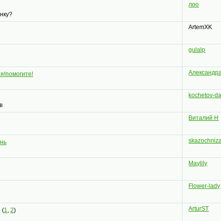
лоо
янку?
ArtemXK
gulalp
Александр
ия!помогите!
kochetov-d
в
Виталий Н
skazochniz
нь
Maylily
Flower-lady
ArturST
)
(
1
,
2
)