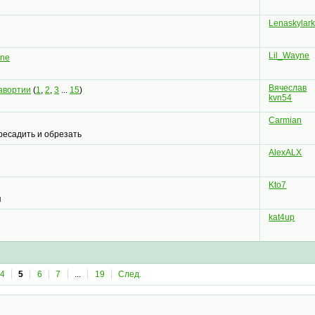
Lenaskylar
Lil_Wayne
yne
Вячеслав
хавортии
(
1
,
2
,
3
...
15
)
kvn54
Carmian
ресадить и обрезать
AlexALX
Kto7
я
kat4up
4
5
6
7
...
19
След.