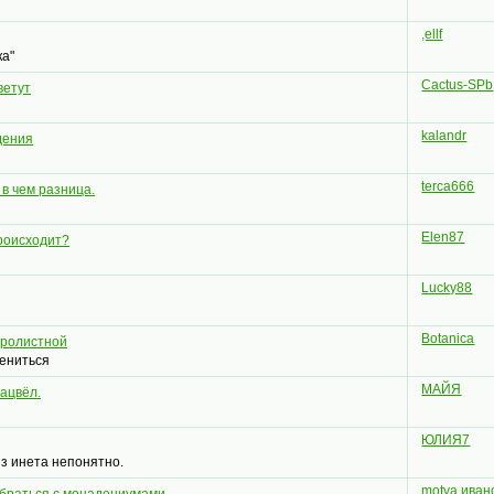
,ellf
ка"
Cactus-SPb
ветут
kalandr
дения
terca666
в чем разница.
Elen87
происходит?
Lucky88
Botanica
дролистной
рениться
МАЙЯ
зацвёл.
ЮЛИЯ7
з инета непонятно.
motya иван
обраться с монадениумами.