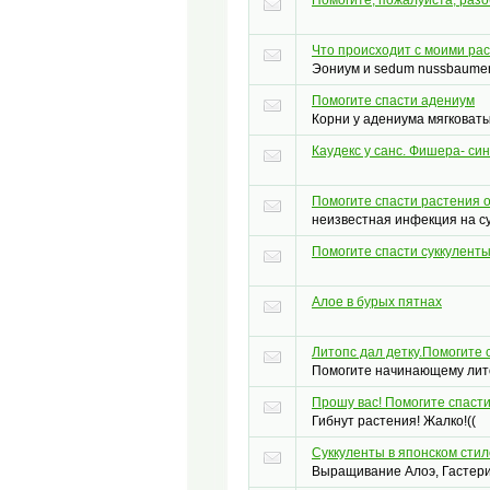
Что происходит с моими ра
Эониум и sedum nussbaume
Помогите спасти адениум
Корни у адениума мягковат
Каудекс у санс. Фишера- син
Помогите спасти растения 
неизвестная инфекция на су
Помогите спасти суккуленты
Алое в бурых пятнах
Литопс дал детку.Помогите 
Помогите начинающему лито
Прошу вас! Помогите спасти
Гибнут растения! Жалко!((
Суккуленты в японском стил
Выращивание Алоэ, Гастерий