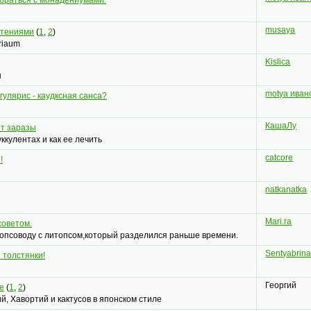
musaya
стениями
(
1
,
2
)
riaum
Kislica
ы
motya иван
гулярис - каудксная санса?
КашаЛу
от заразы
ккулентах и как ее лечить
catcore
!
natkanatka
Mari.ra
советом.
псоводу с литопсом,который разделился раньше времени.
Sentyabrin
 толстянки!
Георгий
е
(
1
,
2
)
, Хавортий и кактусов в японском стиле