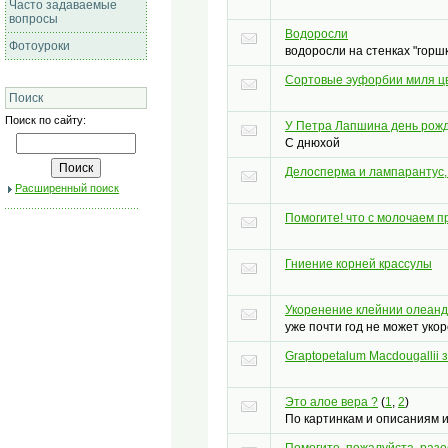
Часто задаваемые
вопросы
Водоросли
Фотоуроки
водоросли на стенках "горш
Сортовые эуфорбии миля ц
Поиск
Поиск по сайту:
У Петра Лапшина день рож
С днюхой
Делосперма и лампарантус, 
Расширенный поиск
Помогите! что с молочаем 
Гниение корней крассулы
Укоренение клейнии олеан
уже почти год не может уко
Graptopetalum Macdougallii 
Это алое вера ?
(
1
,
2
)
По картинкам и описаниям и
Помогите, пожалуйста, раз