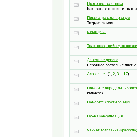
Цветение толстянки
Как заставить цвести толст
Пересадка семпервивум
Твердая земля
каландива
Толстянка, грибы у основан
Денежное дерево
Странное состояние листье
Алоэ вянет
(
1
,
2
,
3
...
17
)
Помогите определить болез
каланхоэ
Помогите спасти эониум!
Нужна консультация
Чахнет толстянка (крассула