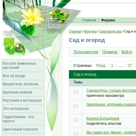
Главная
Форумы
Главная
/
Форумы
/
Цветоводство
/ Сад и 
Сад и огород
Пользователи
Правила
Войти
Каталог комнатных
Страницы:
Пред.
1
...
27
растений
Сад и огород
Все об уходе
Темы
Вредители, болезни
Гладиолусы -только фотогр
Крупным планом
приятного просмотра
Растения в интерьере
Земляника, клубника в кашп
Это интересно
Гидропоника - это
Калина Бульдонеж
просто
поделитесь опытом
Цветочный гороскоп
Вы такие все умные - помоги