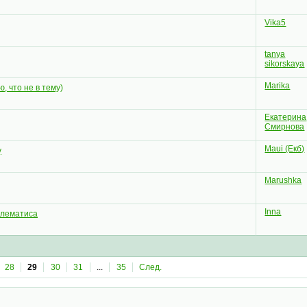
Vika5
tanya
sikorskaya
Marika
, что не в тему)
Екатерина
Смирнова
Maui (Екб)
у
Marushka
Inna
клематиса
28
29
30
31
...
35
След.