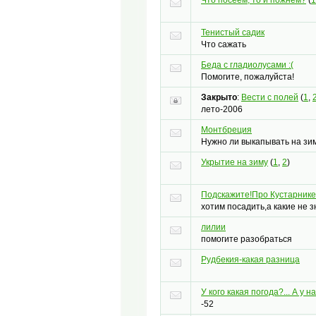
Тенистый садик
Что сажать
Беда с гладиолусами :(
Помогите, пожалуйста!
Закрыто
:
Вести с полей
(
1
,
лето-2006
Монтбреция
Нужно ли выкапывать на зи
Укрытие на зиму
(
1
,
2
)
Подскажите!Про Кустарнике
хотим посадить,а какие не з
лилии
помогите разобраться
Рудбекия-какая разница
У кого какая погода?... А у на
-52