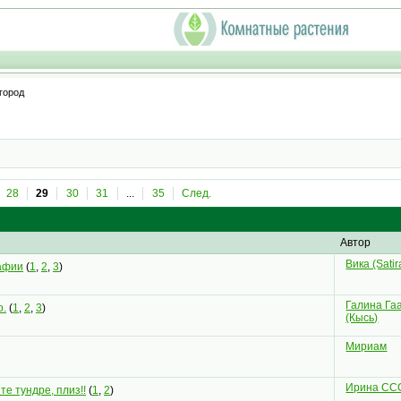
огород
28
29
30
31
...
35
След.
Автор
Вика (Satir
афии
(
1
,
2
,
3
)
Галина Га
о.
(
1
,
2
,
3
)
(Кысь)
Мириам
Ирина СС
те тундре, плиз!!
(
1
,
2
)