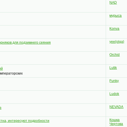
NAD
мурыса
Konva
yee{olga}
орняков для подзимнего сеяния
Orchid
Lutik
ий
императорских
Funky
Ludok
NEVADA
з
Кошка
стна, интересуют подробности
Чертова