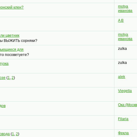
motya
понский клен?
иванова
A B
motya
или цветник
иванова
 бы ВЫЖИТЬ сорняки?
zulka
вьющиеся для
Что посоветуете?
zulka
гузка
alek
озе
(
1
,
2
)
Viegella
Ока (Москв
дов
Filaria
Фекла
овода
(
1
,
2
)