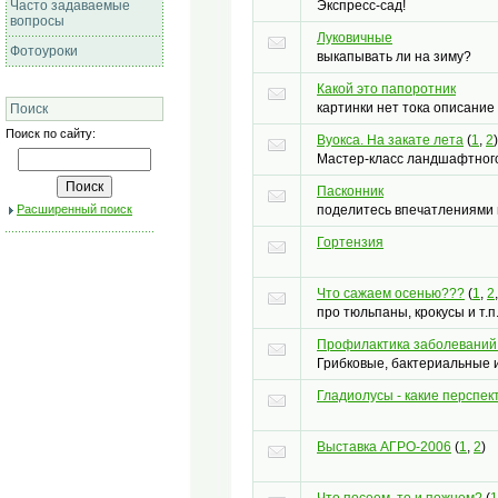
Экспресс-сад!
Часто задаваемые
вопросы
Луковичные
Фотоуроки
выкапывать ли на зиму?
Какой это папоротник
картинки нет тока описание
Поиск
Поиск по сайту:
Вуокса. На закате лета
(
1
,
2
)
Мастер-класс ландшафтног
Пасконник
поделитесь впечатлениями
Расширенный поиск
Гортензия
Что сажаем осенью???
(
1
,
2
про тюльпаны, крокусы и т.п
Профилактика заболеваний 
Грибковые, бактериальные и
Гладиолусы - какие перспек
Выставка АГРО-2006
(
1
,
2
)
Что посеем, то и пожнем?
(
1