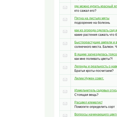
где можно купить красный я
кто сажал его?
Пятна на листьях мяты
подозрение на болезнь
как из огорода сделать сад 
какие растения сажать что
Быстрорастущие ампели и 
солнечного места. Балкон. 
В ящике загнездилась трясо
как мне поливать цветы?!
Легенды и реальность о нав
Братья кроты-посчитаем?
Лилии.Нужен совет.
Измельчитель садовых отхо
Стоящая вещь?
Расцвел клематис!
Помогите определить сорт
Вопросы начинающего цвет