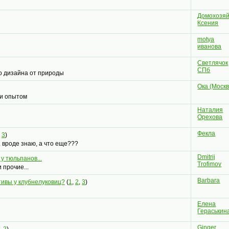
Домохозяй
Ксения
motya
иванова
Светлячок
СПб
о дизайна от природы
Ока (Москв
 и опытом
Наталия
Орехова
Фекла
,
3
)
. вроде знаю, а что еще???
Dmitrij
у тюльпанов...
Trofimov
 прочие...
Barbara
тивы у клубнелуковиц?
(
1
,
2
,
3
)
Елена
Гераськин
Ginger
,
2
)