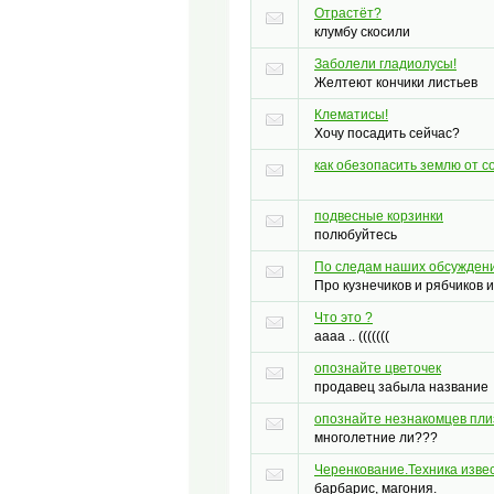
Отрастёт?
клумбу скосили
Заболели гладиолусы!
Желтеют кончики листьев
Клематисы!
Хочу посадить сейчас?
как обезопасить землю от с
подвесные корзинки
полюбуйтесь
По следам наших обсужден
Про кузнечиков и рябчиков 
Что это ?
аааа .. (((((((
опознайте цветочек
продавец забыла название
опознайте незнакомцев пли
многолетние ли???
Черенкование.Техника изве
барбарис, магония.