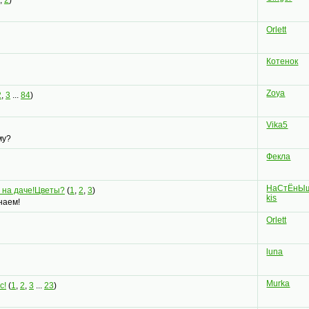
Orlett
Котенок
Zoya
2
,
3
...
84
)
Vika5
му?
Фекла
НаСтЁнЫ
 на даче!Цветы?
(
1
,
2
,
3
)
kis
наем!
Orlett
luna
Murka
с!
(
1
,
2
,
3
...
23
)