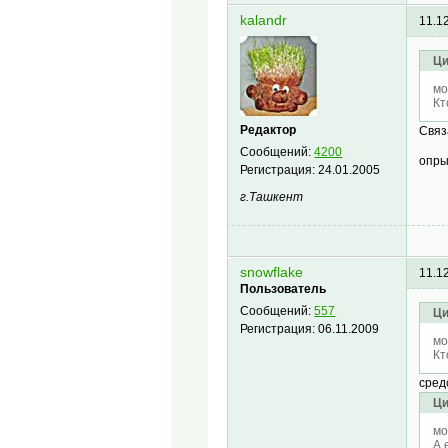
kalandr
11.1
Ци
мо
Кт
Редактор
Связ
Сообщений:
4200
опры
Регистрация:
24.01.2005
г.Ташкент
snowflake
11.1
Пользователь
Сообщений:
557
Ци
Регистрация:
06.11.2009
мо
Кт
сред
Ци
мо
А 