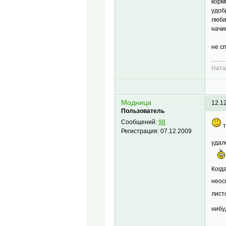
корм
удоб
люби
начи
не с
Нат
Модница
12.1
Пользователь
Сообщений:
98
т
Регистрация:
07.12.2009
удал
Когд
неос
лист
ниб