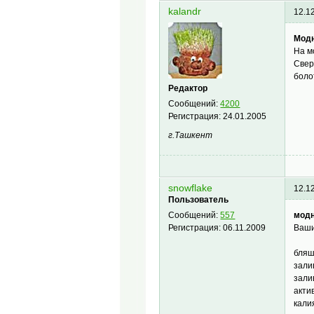
kalandr
12.1
Модн
На м
Свер
боло
Редактор
Сообщений:
4200
Регистрация:
24.01.2005
г.Ташкент
snowflake
12.1
Пользователь
модн
Сообщений:
557
Ваши
Регистрация:
06.11.2009
бляш
зали
зали
акти
кали