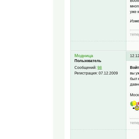
Вооб
мног
уже 
Изме
тепе
Модница
12.1
Пользователь
Войт
Сообщений:
98
вы у
Регистрация:
07.12.2009
был 
давн
Мос
тепе