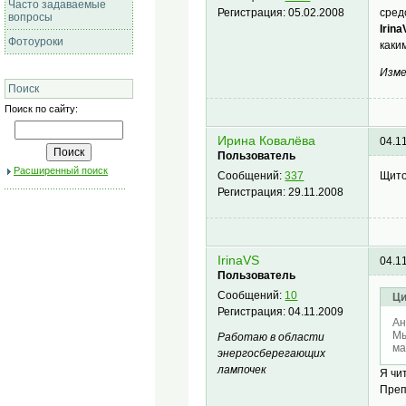
Часто задаваемые
сред
Регистрация:
05.02.2008
вопросы
Irina
Фотоуроки
каки
Изме
Поиск
Поиск по сайту:
Ирина Ковалёва
04.1
Пользователь
Расширенный поиск
Щито
Сообщений:
337
Регистрация:
29.11.2008
IrinaVS
04.1
Пользователь
Сообщений:
10
Ци
Регистрация:
04.11.2009
Ан
Мы
Работаю в области
ма
энергосберегающих
лампочек
Я чи
Преп