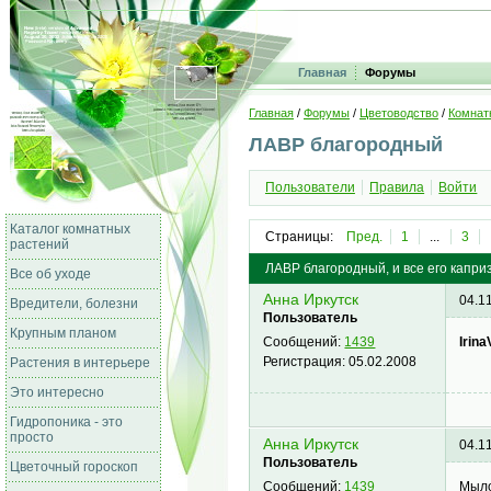
Главная
Форумы
Главная
/
Форумы
/
Цветоводство
/
Комнат
ЛАВР благородный
Пользователи
Правила
Войти
Каталог комнатных
Страницы:
Пред.
1
...
3
растений
ЛАВР благородный, и все его капри
Все об уходе
Анна Иркутск
04.1
Вредители, болезни
Пользователь
Крупным планом
Irina
Сообщений:
1439
Регистрация:
05.02.2008
Растения в интерьере
Это интересно
Гидропоника - это
просто
Анна Иркутск
04.1
Пользователь
Цветочный гороскоп
Мыло
Сообщений:
1439