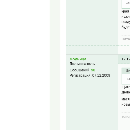
че
края
нужн
возд
буде
Нат
модница
12.1
Пользователь
Сообщений:
98
Ци
Регистрация:
07.12.2009
вы
Щито
Дело
меся
новы
тепе