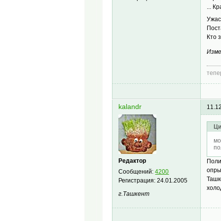
... К
Ужас
Пост
Кто 
Изме
тепе
kalandr
11.1
Ци
мо
по
Редактор
Поли
опры
Сообщений:
4200
Ташк
Регистрация:
24.01.2005
холо
г.Ташкент