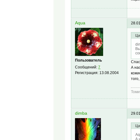
Aqua
28.0
Ци
di
Вы
со
Пользователь
Спас
Сообщений:
7
А на
Регистрация:
13.08.2004
кожи
того
Томи
dimba
29.0
Ци
Aq
А 