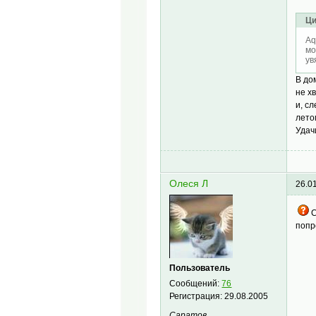
Ци
Aq
мо
ув
В до
не х
и, с
лето
Удач
Олеся Л
26.0
С
попр
Пользователь
Сообщений:
76
Регистрация:
29.08.2005
Саратов