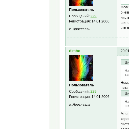
Флеб
Пользователь
очев
Сообщений:
229
лист
Регистрация:
14.01.2006
а ин
что 
г. Ярославль
dimba
29.0
Ци
На
та
Немц
Пользователь
пита
Сообщений:
229
Ци
Регистрация:
14.01.2006
На
г. Ярославль
я 
Мног
хоро
сист