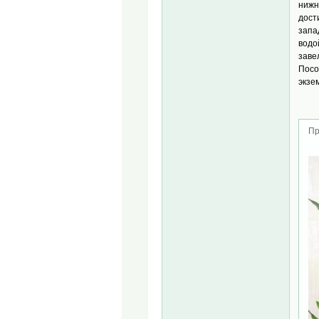
нижн
дост
запа
водо
заве
Посо
экзе
Пр