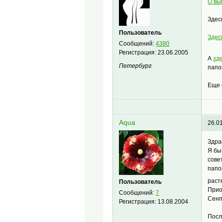
О вы
Здес
Пользователь
Здес
Сообщений:
4380
Регистрация:
23.06.2005
А
зд
Петербург
папо
Еще 
Aqua
26.0
Здра
Я бы
сове
папо
расте
Пользователь
Прио
Сообщений:
7
Сенп
Регистрация:
13.08.2004
Посл