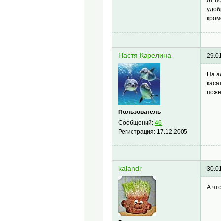
от п
удоб
кром
Настя Карелина
29.0
На а
каса
поже
Пользователь
Сообщений:
46
Регистрация:
17.12.2005
kalandr
30.0
А чт