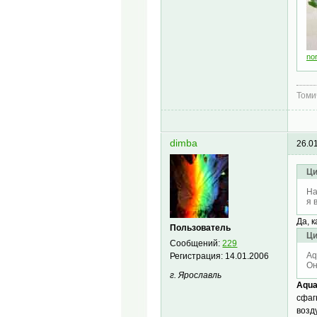
no
Томи
dimba
26.0
Ци
На
я 
Да, к
Пользователь
Ци
Сообщений:
229
Aq
Регистрация:
14.01.2006
Он
г. Ярославль
Aqua
сфаг
возд