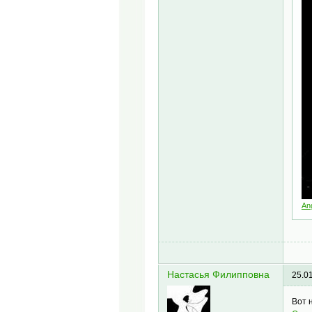
An
Настасья Филипповна
25.0
Вот 