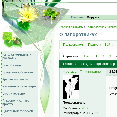
Главная
Форумы
Главная
/
Форумы
/
Цветоводство
/
Комнат
О папоротниках
Пользователи
Правила
Войти
Каталог комнатных
Страницы:
Пред.
1
2
3
растений
О папоротниках, выращивание и р
Все об уходе
Настасья Филипповна
24.0
Вредители, болезни
Крупным планом
Растения в интерьере
Frago
Это интересно
Ухож
Гидропоника - это
Пользователь
просто
Сообщений:
4380
Цветочный гороскоп
Регистрация:
23.06.2005