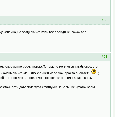
#50
у, конечно, но влагу любит, как и все ароидные. сажайте в
#51
 одновременно росли новые. Теперь не меняются так быстро, это,
зии очень любит клещ (по крайней мере мои просто обожает
),
ней стороне листа, чтобы меньше осадка от воды было сверху.
 возможности добавила туда сфагнум и небольшие кусочки коры