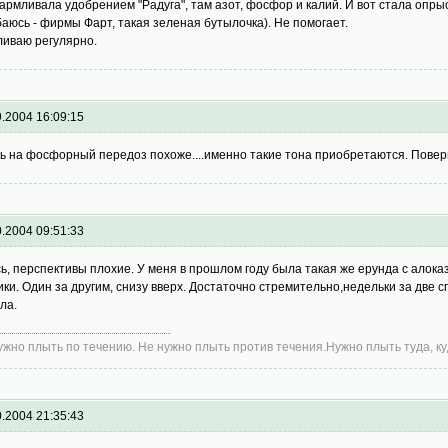
армливала удобрением "Радуга", там азот, фосфор и калий. И вот стала опры
аюсь - фирмы Фарт, такая зеленая бутылочка). Не помогает.
ливаю регулярно.
9.2004 16:09:15
ь на фосфорный передоз похоже....именно такие тона приобретаются. Поверь
0.2004 09:51:33
ь, перспективы плохие. У меня в прошлом году была такая же ерунда с алокази
ики. Один за другим, снизу вверх. Достаточно стремительно,недельки за две сг
ла.
ужно плыть по течению. Не нужно плыть против течения.Нужно плыть туда, ку
0.2004 21:35:43