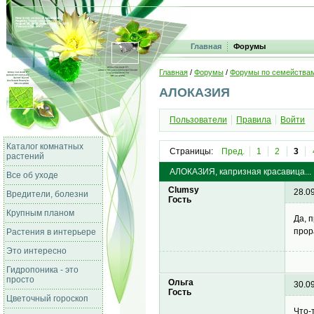
Главная
Форумы
Главная
/
Форумы
/
Форумы по семейства
АЛОКАЗИЯ
Пользователи
Правила
Войти
Каталог комнатных
Страницы:
Пред.
1
2
3
растений
АЛОКАЗИЯ, капризная красавица...
Все об уходе
Clumsy
28.0
Вредители, болезни
Гость
Крупным планом
Да, 
прор
Растения в интерьере
Это интересно
Гидропоника - это
просто
Ольга
30.0
Гость
Цветочный гороскоп
Что-