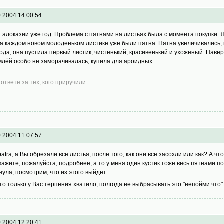
0.2004 14:00:54
 алоказии уже год. Проблема с пятнами на листьях была с момента покупки. Я
на каждом новом молоденьком листике уже были пятна. Пятна увеличивались, и
года, она пустила первый листик, чистенький, красивенький и ухоженый. Наве
млёй особо не заморачивалась, купила для ароидных.
 ответе за тех, кого приручили
0.2004 11:07:57
patra, а Вы обрезали все листья, после того, как они все засохли или как? А ч
кажите, пожалуйста, подробнее, а то у меня один кустик тоже весь пятнами пош
нула, посмотрим, что из этого выйдет.
это только у Вас терпения хватило, полгода не выбрасывать это "непойми что
0.2004 12:20:41