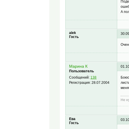
Подк
ошиб
А по
alek
30.0
Гость
Очен
Марина К
01.1
Пользователь
Боюс
Сообщений:
138
лист
Регистрация:
28.07.2004
меня
Не н
Ева
03.1
Гость