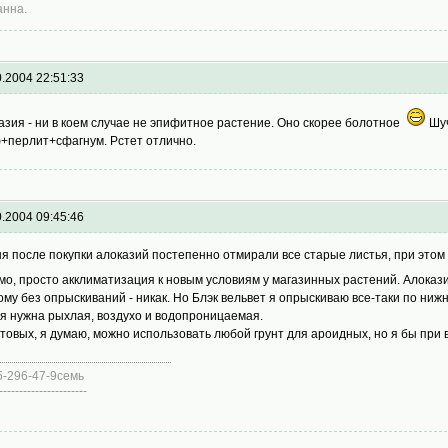
нна.
0.2004 22:51:33
азия - ни в коем случае не эпифитное растение. Оно скорее болотное
Шуч
+перлит+сфагнум. Рстет отлично.
0.2004 09:45:46
ня после покупки алоказий постепенно отмирали все старые листья, при этом
мо, просто акклиматизация к новым условиям у магазинных растений. Алока
ому без опрыскиваний - никак. Но Блэк вельвет я опрыскиваю все-таки по ниж
я нужна рыхлая, воздухо и водопроницаемая.
отовых, я думаю, можно использовать любой грунт для ароидных, но я бы при
5-296-47-9семь
----------------------