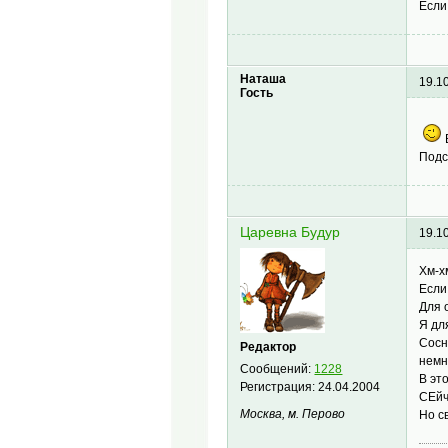
Если
Наташа
19.1
Гость
Подс
Царевна Будур
19.1
Хм-хм
Если
Для 
Я дл
Сосн
Редактор
немн
Сообщений:
1228
В эт
Регистрация:
24.04.2004
СЕйч
Москва, м. Перово
Но с