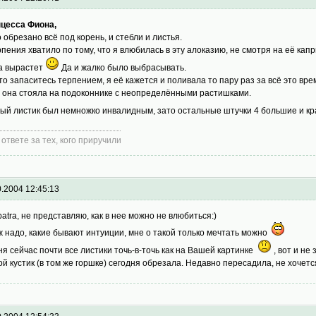
цесса Фиона,
 обрезано всё под корень, и стебли и листья.
рпения хватило по тому, что я влюбилась в эту алоказию, не смотря на её кап
а вырастет
Да и жалко было выбрасывать.
что запаситесь терпением, я её кажется и поливала то пару раз за всё это вре
 она стояла на подоконнике с неопределёнными растишками.
ый листик был немножко инвалидным, зато остальные штучки 4 большие и кр
 ответе за тех, кого приручили
0.2004 12:45:13
patra, не представляю, как в нее можно не влюбиться:)
ж надо, какие бывают интуиции, мне о такой только мечтать можно
ня сейчас почти все листики точь-в-точь как на Вашей картинке
, вот и не
ой кустик (в том же горшке) сегодня обрезала. Недавно пересадила, не хоче