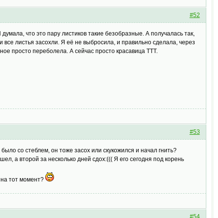
#52
 думала, что это пару листиков такие безобразные. А получалась так,
 все листья засохли. Я её не выбросила, и правильно сделала, через
рное просто переболела. А сейчас просто красавица ТТТ.
#53
то было со стеблем, он тоже засох или скукожился и начал гнить?
ел, а второй за несколько дней сдох:((( Я его сегодня под корень
" на тот момент?
#54