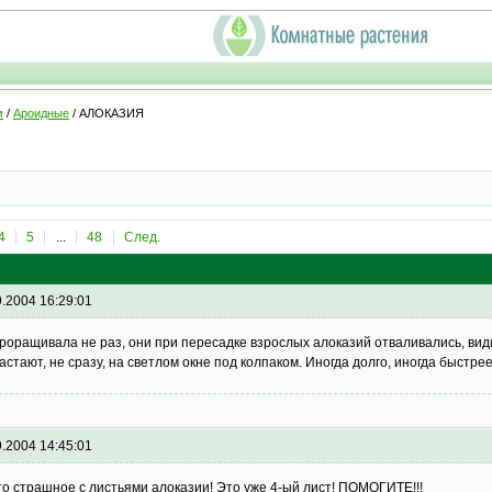
м
/
Ароидные
/ АЛОКАЗИЯ
4
5
...
48
След.
9.2004 16:29:01
проращивала не раз, они при пересадке взрослых алоказий отваливались, видим
астают, не сразу, на светлом окне под колпаком. Иногда долго, иногда быстрее
9.2004 14:45:01
то страшное с листьями алоказии! Это уже 4-ый лист! ПОМОГИТЕ!!!