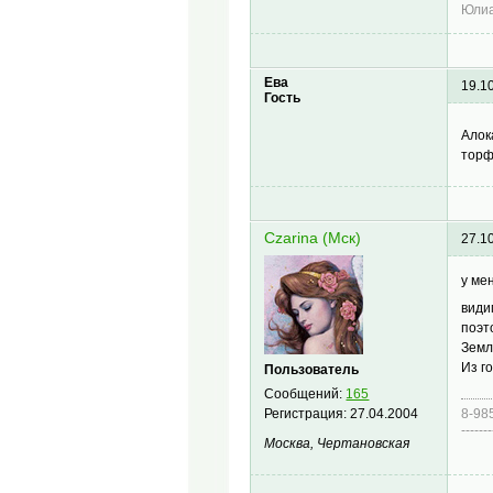
Юлиа
Ева
19.1
Гость
Алок
торф
Czarina (Мск)
27.1
у ме
види
поэт
Земл
Из г
Пользователь
Сообщений:
165
Регистрация:
27.04.2004
8-98
-------
Москва, Чертановская