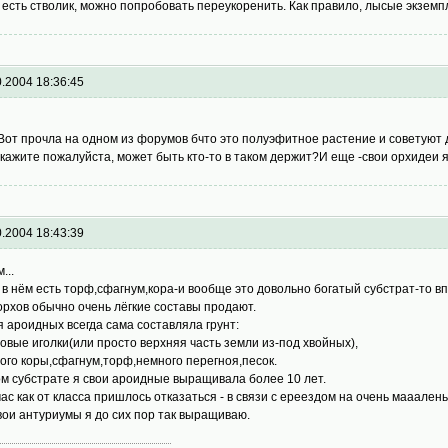
 есть стволик, можно попробовать переукоренить. Как правило, лысые экземпл
0.2004 18:36:45
Вот прочла на одном из форумов бчто это полуэфитное растение и советуют д
кажите пожалуйста, может быть кто-то в таком держит?И еще -свои орхидеи 
0.2004 18:43:39
...
 в нём есть торф,сфагнум,кора-и вообще это довольно богатый субстрат-то в
орхов обычно очень лёгкие составы продают.
я ароидных всегда сама составляла грунт:
овые иголки(или просто верхняя часть земли из-под хвойных),
ого коры,сфагнум,торф,немного перегноя,песок.
ом субстрате я свои ароидные выращивала более 10 лет.
ас как от класса пришлось отказаться - в связи с ереездом на очень мааален
вои антуриумы я до сих пор так выращиваю.