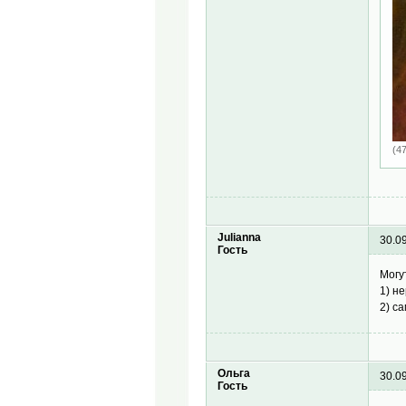
(4
Julianna
30.0
Гость
Могу
1) н
2) с
Ольга
30.0
Гость