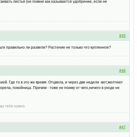
скивать листья (не помню как называется удобрение, если не
#45
те правильно ли развели? Растение не только что купленное?
#46
ей. Где то в это же время. Отцвела, и через две недели -вот,желтеют
орела, покойница. Причем - тоже не поиму от чего,ничего в уходе не
да тебе нужно.
#47