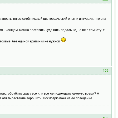
ризность, плюс какой никакой цветоводческий опыт и интуиция, что она
мя. В общем, можно поставить куда нить подальше, но не в темноту. У
асивые, без единой крапинки не нужной
#55
 знаю, обрубить сразу все или все же подождать какое-то время? А
тся опять растение ворошить. Посмотрю пока на ее поведение.