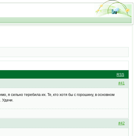
RSS
#41
о, я сильно теребила их. Те, кто хотя бы с горошину, в основном
. Удачи.
#42