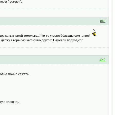
яры "густеют".
#48
ержать в такой земельке...Что-то у меня большие сомнения!
я держу в коре без чего-либо другого!Неужели подходит?
#49
полне можно сажать..
ькую площадь.