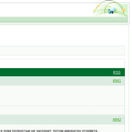
RSS
#941
#942
е пока полностью не засохнет, потом аккуратно оторвете.