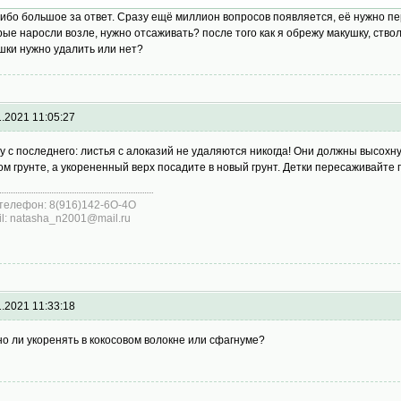
ибо большое за ответ. Сразу ещё миллион вопросов появляется, её нужно пер
рые наросли возле, нужно отсаживать? после того как я обрежу макушку, ствол
шки нужно удалить или нет?
1.2021 11:05:27
у с последнего: листья с алоказий не удаляются никогда! Они должны высохну
ом грунте, а укорененный верх посадите в новый грунт. Детки пересаживайт
телефон: 8(916)142-6O-4O
il: natasha_n2001@mail.ru
1.2021 11:33:18
о ли укоренять в кокосовом волокне или сфагнуме?