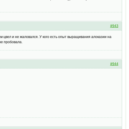
#943
ам цвел и не жаловался. У кого есть опыт выращивания алоказии на
не пробовала.
#944