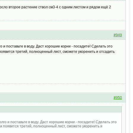
росло второе растение ствол см3-4 с одним листом и рядом ещё 2
#949
 и поставьте в воду. Даст хорошие корни - посадите! Сделать это
к появится третий, полноценный лист, сможете укоренить и отсадить
#950
лго и поставьте в воду. Даст хорошие корни - посадите! Сделать это
Как появится третий, полноценный лист, сможете укоренить и