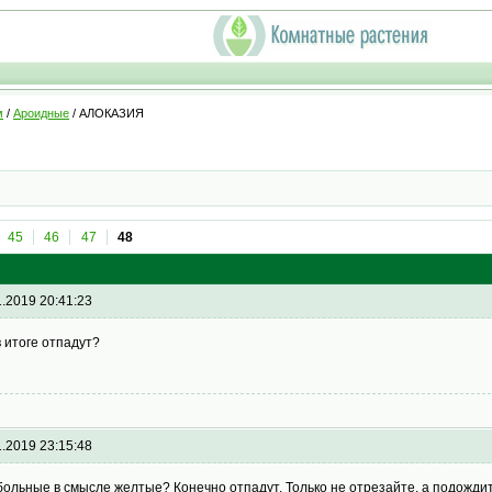
м
/
Ароидные
/ АЛОКАЗИЯ
45
46
47
48
1.2019 20:41:23
в итоге отпадут?
1.2019 23:15:48
 больные в смысле желтые? Конечно отпадут. Только не отрезайте, а подождит