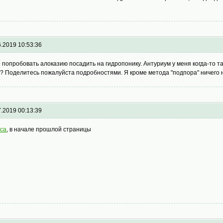
6.2019 10:53:36
 попробовать алоказию посадить на гидропонику. Антуриум у меня когда-то т
е? Поделитесь пожалуйста подробностями. Я кроме метода "подпора" ничего 
7.2019 00:13:39
iсa
, в начале прошлой страницы