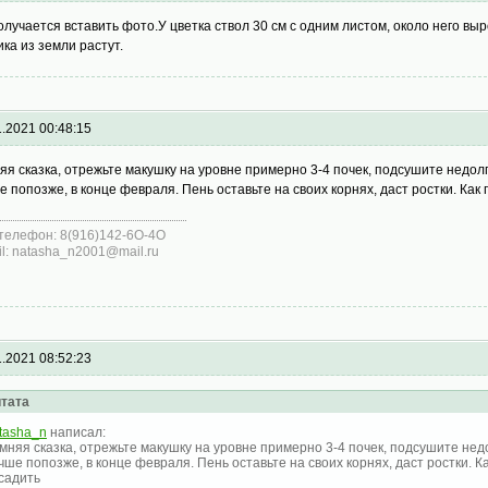
олучается вставить фото.У цветка ствол 30 см с одним листом, около него вы
ика из земли растут.
1.2021 00:48:15
яя сказка, отрежьте макушку на уровне примерно 3-4 почек, подсушите недолго
е попозже, в конце февраля. Пень оставьте на своих корнях, даст ростки. Ка
телефон: 8(916)142-6O-4O
il: natasha_n2001@mail.ru
1.2021 08:52:23
тата
tasha_n
написал:
мняя сказка, отрежьте макушку на уровне примерно 3-4 почек, подсушите недо
чше попозже, в конце февраля. Пень оставьте на своих корнях, даст ростки. 
садить