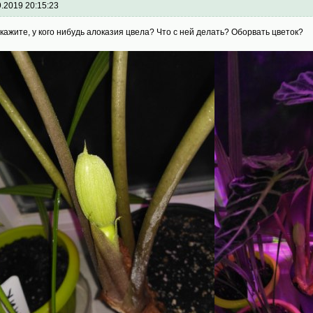
9.2019 20:15:23
кажите, у кого нибудь алоказия цвела? Что с ней делать? Оборвать цветок?