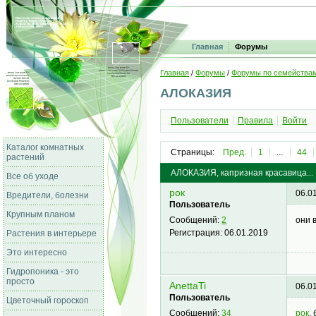
Главная
Форумы
Главная
/
Форумы
/
Форумы по семейства
АЛОКАЗИЯ
Пользователи
Правила
Войти
Каталог комнатных
Страницы:
Пред.
1
...
44
растений
АЛОКАЗИЯ, капризная красавица...
Все об уходе
рок
06.0
Вредители, болезни
Пользователь
Крупным планом
они 
Сообщений:
2
Регистрация:
06.01.2019
Растения в интерьере
Это интересно
Гидропоника - это
просто
AnettaTi
06.0
Пользователь
Цветочный гороскоп
рок
,
Сообщений:
34