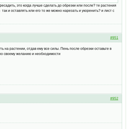
есадить, это когда лучше сделать до обрезки или после? те растения
 так и оставлять или его то же можно нарезать и укоренить? и лист с
#951
ть на растении, отдав ему все силы. Пень после обрезки оставьте в
е по своему желанию и необходимости
#952