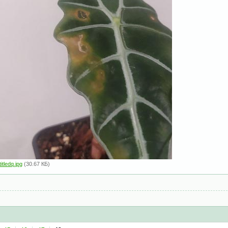
itledq.jpg
(30.67 КБ)