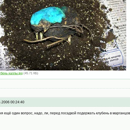
убень-каллы.jpg
(45.71 КБ)
4.2006 00:24:40
ня ещё один вопрос, надо, ли, перед посадкой подержать клубень в марганц