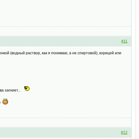
#11
енкой (водный раствор, как я понимаю, а не спиртовой), корицей или
ва загниет...
и?
#12