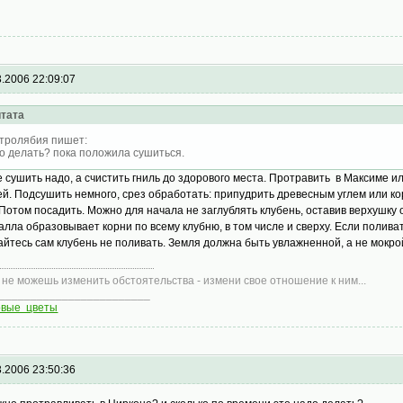
3.2006 22:09:07
тата
тролябия пишет:
о делать? пока положила сушиться.
е сушить надо, а счистить гниль до здорового места. Протравить в Максиме 
ей. Подсушить немного, срез обработать: припудрить древесным углем или к
 Потом посадить. Можно для начала не заглублять клубень, оставив верхушку 
калла образовывает корни по всему клубню, в том числе и сверху. Если полива
айтесь сам клубень не поливать. Земля должна быть увлажненной, а не мокр
 не можешь изменить обстоятельства - измени свое отношение к ним...
________________________
овые цветы
3.2006 23:50:36