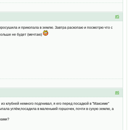
#5
, просушила и прикопала в землю. Завтра раскопаю и посмотрю что с
 больше не будет (мечтаю)
#6
 из клубней немного подгнивал, я его перед посадкой в "Максиме"
сыпала углём,посадила в маленький горшочек, почти в сухую землю, а
чками?