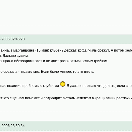
4.2006 02:46:28
анна, в марганцовке (15 мин) клубень держат, когда гниль срежут. А потом зел
м. Дальше сушим.
анцовка обеззараживает и не дает развиваться всяким грибкам.
что срезала - правильно. Если было мягкое, то это гниль.
у нас похожие проблемы с клубнями
Я даже и не знаю что делать, если сно
т кто еще нам поможет и подбодрит в столь нелегком выращивании растюх
4.2006 23:59:34