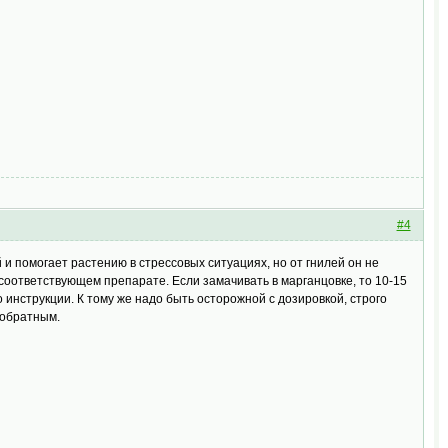
#4
 и помогает растению в стрессовых ситуациях, но от гнилей он не
 соответствующем препарате. Если замачивать в марганцовке, то 10-15
о инструкции. К тому же надо быть осторожной с дозировкой, строго
я обратным.