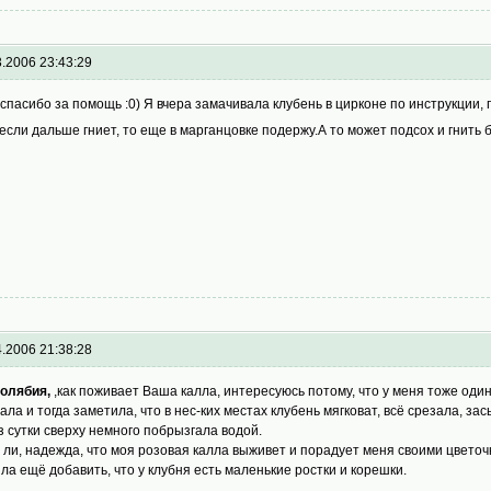
3.2006 23:43:29
, спасибо за помощь :0) Я вчера замачивала клубень в цирконе по инструкции
 если дальше гниет, то еще в марганцовке подержу.А то может подсох и гнить
4.2006 21:38:28
олябия,
,как поживает Ваша калла, интересуюсь потому, что у меня тоже один
ала и тогда заметила, что в нес-ких местах клубень мягковат, всё срезала, за
з сутки сверху немного побрызгала водой.
, ли, надежда, что моя розовая калла выживет и порадует меня своими цвето
ла ещё добавить, что у клубня есть маленькие ростки и корешки.