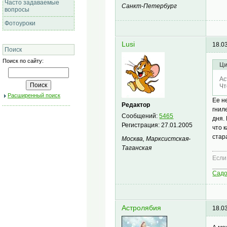
Часто задаваемые
Санкт-Петербург
вопросы
Фотоуроки
Lusi
18.0
Поиск
Поиск по сайту:
Ци
Ас
Чт
Расширенный поиск
Ее н
Редактор
гнил
Сообщений:
5465
дня.
Регистрация:
27.01.2005
что 
стар
Москва, Марксистская-
Таганская
Если
____
Сад
Астролябия
18.0