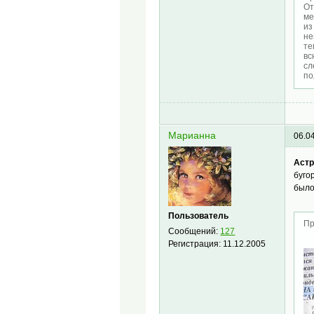
От
ме
из
не
те
вс
сл
по
Марианна
06.0
Астр
буго
было
Пользователь
Пр
Сообщений:
127
Регистрация:
11.12.2005