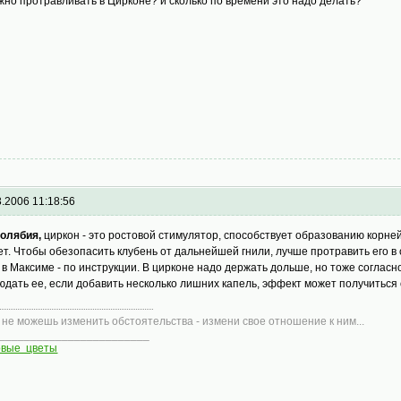
жно протравливать в Цирконе? и сколько по времени это надо делать?
3.2006 11:18:56
олябия,
циркон - это ростовой стимулятор, способствует образованию корней
ет. Чтобы обезопасить клубень от дальнейшей гнили, лучше протравить его в
, в Максиме - по инструкции. В цирконе надо держать дольше, но тоже согласн
юдать ее, если добавить несколько лишних капель, эффект может получитьс
 не можешь изменить обстоятельства - измени свое отношение к ним...
________________________
овые цветы