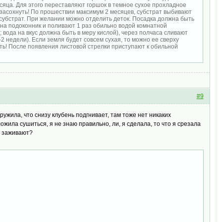
месяца. Для этого переставляют горшок в темное сухое прохладное
засохнуть! По прошествии максимум 2 месяцев, субстрат выбивают
 субстрат. При желании можно отделить деток. Посадка должна быть
 на подоконник и поливают 1 раз обильно водой комнатной
 вода на вкус должна быть в меру кислой), через полчаса сливают
 недели). Если земля будет совсем сухая, то можно ее сверху
ить! После появления листовой стрелки приступают к обильной
#9
ружила, что снизу клубень подгнивает, там тоже нет никаких
ожила сушиться, я не знаю правильно, ли, я сделала, то что я срезала
й заживают?