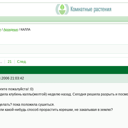
м
/
Ароидные
/ КАЛЛА
...
21
След.
3.2006 21:03:42
гите пожалуйста! :0)
дила клубень каллы(желтой) неделю назад. Сегодня решила разрыть и посмотр
делать? пока положила сушиться.
 ли какой-нибудь способ прорастить корешки, не закапывая в землю?