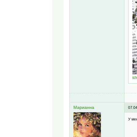
кл
Марианна
07.0
У ме