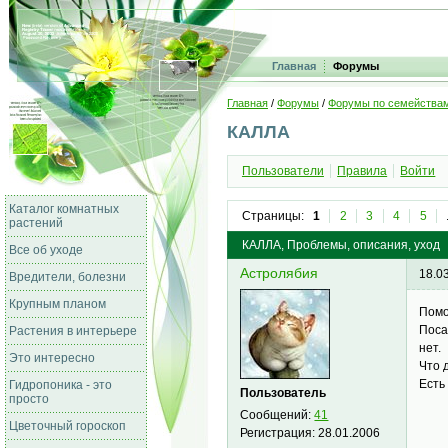
Главная
Форумы
Главная
/
Форумы
/
Форумы по семейства
КАЛЛА
Пользователи
Правила
Войти
Каталог комнатных
Страницы:
1
2
3
4
5
растений
КАЛЛА, Проблемы, описания, уход
Все об уходе
Астролябия
18.0
Вредители, болезни
Крупным планом
Помо
Поса
Растения в интерьере
нет.
Это интересно
Что 
Есть
Гидропоника - это
Пользователь
просто
Сообщений:
41
Цветочный гороскоп
Регистрация:
28.01.2006