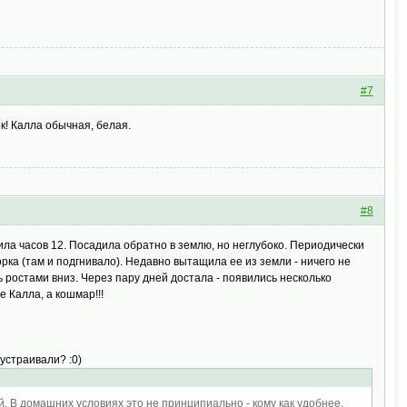
#7
ок! Калла обычная, белая.
#8
ила часов 12. Посадила обратно в землю, но неглубоко. Периодически
горка (там и подгнивало). Недавно вытащила ее из земли - ничего не
ь ростами вниз. Через пару дней достала - появились несколько
е Калла, а кошмар!!!
устраивали? :0)
й. В домашних условиях это не принципиально - кому как удобнее.