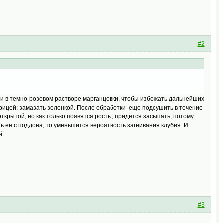
#2
или в темно-розовом растворе марганцовки, чтобы избежать дальнейших
орицей; замазать зеленкой. После обработки еще подсушить в течение
открытой, но как только появятся росты, придется засыпать, потому
ть ее с поддона, то уменьшится вероятность загнивания клубня. И
ой.
#3