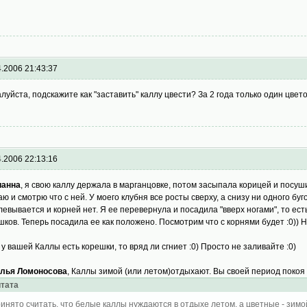
4.2006 21:43:37
луйста, подскажите как "заставить" каллу цвести? За 2 года только один цвет
4.2006 22:13:16
ианна
, я свою каллу держала в марганцовке, потом засыпала корицей и посуш
аю и смотрю что с ней. У моего клубня все росты сверху, а снизу ни одного бу
левывается и корней нет. Я ее перевернула и посадила "вверх ногами", то ест
шков. Теперь посадила ее как положено. Посмотрим что с корнями будет :0)) Н
 у вашей Каллы есть корешки, то вряд ли сгниет :0) Просто не заливайте :0)
лья Ломоносова
, Каллы зимой (или летом)отдыхают. Вы своей период покоя 
тата
инято считать, что белые каллы нуждаются в отдыхе летом, а цветные - зимо