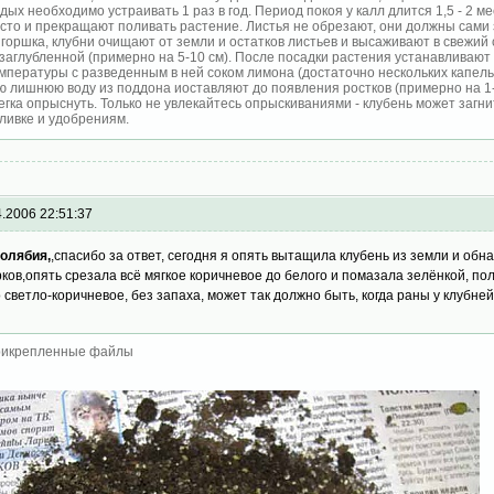
дых необходимо устраивать 1 раз в год. Период покоя у калл длится 1,5 - 2 
сто и прекращают поливать растение. Листья не обрезают, они должны сами 
 горшка, клубни очищают от земли и остатков листьев и высаживают в свежий
заглубленной (примерно на 5-10 см). После посадки растения устанавливают
мпературы с разведенным в ней соком лимона (достаточно нескольких капель;
ю лишнюю воду из поддона иоставляют до появления ростков (примерно на 1-2
егка опрыснуть. Только не увлекайтесь опрыскиваниями - клубень может загн
ливке и удобрениям.
4.2006 22:51:37
олябия,
,спасибо за ответ, сегодня я опять вытащила клубень из земли и обна
рков,опять срезала всё мягкое коричневое до белого и помазала зелёнкой, пол
 светло-коричневое, без запаха, может так должно быть, когда раны у клубне
икрепленные файлы