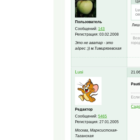
Ци
Lu
се
Пользователь
Лишн
Сообщений:
143
Регистрация:
03.02.2008
Возм
Это не аватар - это
горо
адрес :)) м.Тимирязевская
Lusi
21.0
Paut
Если
____
Сад
Редактор
Сообщений:
5465
Регистрация:
27.01.2005
Москва, Марксистская-
Таганская