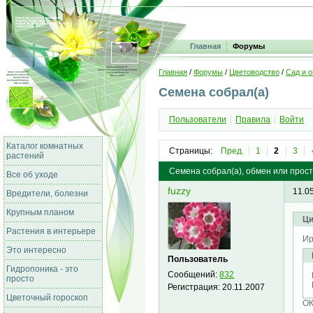
Главная
Форумы
Главная
/
Форумы
/
Цветоводство
/
Сад и о
Семена собрал(а)
Пользователи
Правила
Войти
Каталог комнатных
Страницы:
Пред.
1
2
3
растений
Семена собрал(а), обмен или прост
Все об уходе
fuzzy
11.0
Вредители, болезни
Крупным планом
Ци
Растения в интерьере
Ир
Это интересно
Пользователь
Гидропоника - это
Сообщений:
832
просто
Регистрация:
20.11.2007
Цветочный гороскоп
ОК