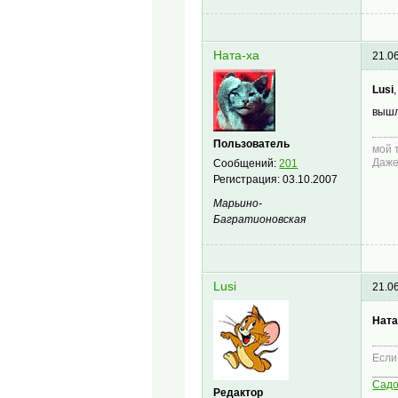
Ната-ха
21.0
Lusi
вышл
Пользователь
мой 
Даже
Сообщений:
201
Регистрация:
03.10.2007
Марьино-
Багратионовская
Lusi
21.0
Ната
Если
____
Сад
Редактор