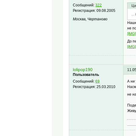
Сообщений:
322
Ци
Регистрация:
09.08.2005
..
Москва, Чертаново
Наше
не п
[IMG]
До п
[IMG]
lolipop190
11.0
Пользователь
А ни
Сообщений:
69
Насм
Регистрация:
25.03.2010
не н
Поде
Живу
____