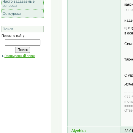
Часто задаваемые
како
вопросы
лепе
Фотоуроки
наде
цвет
Поиск
в ос
Поиск по сайту:
Семе
Расширенный поиск
такж
С уд
Изме
977 
moty
====
Отве
Alychka
28.0