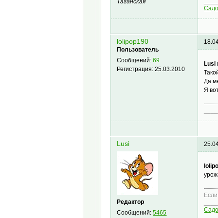
____
Таганская
Сад
lolipop190
18.0
Пользователь
Сообщений:
69
Lusi
Регистрация:
25.03.2010
Тако
Да м
Я во
____
Lusi
25.0
lolip
урож
Если
Редактор
____
Сад
Сообщений:
5465