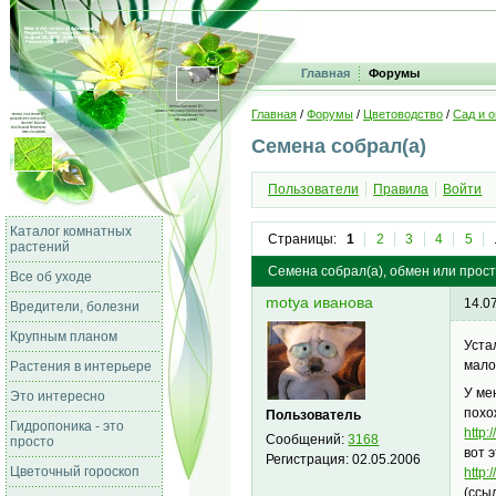
Главная
Форумы
Главная
/
Форумы
/
Цветоводство
/
Сад и о
Семена собрал(а)
Пользователи
Правила
Войти
Каталог комнатных
Страницы:
1
2
3
4
5
растений
Семена собрал(а), обмен или прост
Все об уходе
motya иванова
14.0
Вредители, болезни
Крупным планом
Уста
мало
Растения в интерьере
У ме
Это интересно
похо
Пользователь
Гидропоника - это
http
Сообщений:
3168
просто
вот 
Регистрация:
02.05.2006
Цветочный гороскоп
http
(ссы