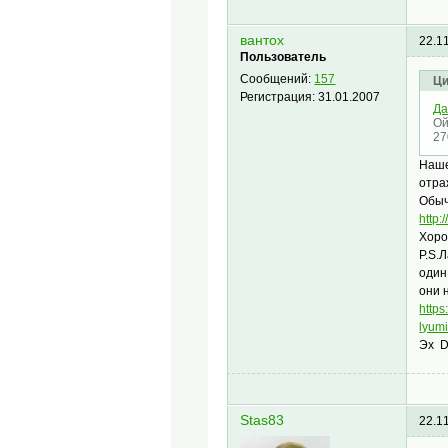
вантох
22.1
Пользователь
Сообщений:
157
Ци
Регистрация:
31.01.2007
Да
Ой
27
Наше
отра
Обыч
http:
Хоро
P.S.
один
они 
http
lyumi
Эх D
Stas83
22.1