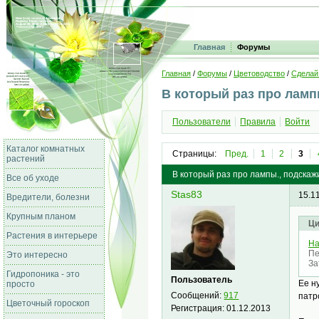
Главная
Форумы
Главная
/
Форумы
/
Цветоводство
/
Сделай
В который раз про ламп
Пользователи
Правила
Войти
Каталог комнатных
Страницы:
Пред.
1
2
3
растений
В который раз про лампы., подска
Все об уходе
Stas83
15.1
Вредители, болезни
Крупным планом
Ци
Растения в интерьере
Ha
Пе
Это интересно
За
Гидропоника - это
Пользователь
Ее н
просто
Сообщений:
917
патр
Цветочный гороскоп
Регистрация:
01.12.2013