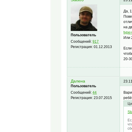
23.1
Да, 
Пове
отли
на д
type
Пользователь
Или 
Сообщений:
917
Регистрация:
01.12.2013
Если
чтоб
20-3
Далена
23.1
Пользователь
Вари
Сообщений:
44
ребё
Регистрация:
23.07.2015
Ци
St
Ес
чт
сб