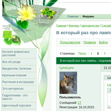
Главная
Форумы
Главная
/
Форумы
/
Цветоводство
/
Сделай
В который раз про ламп
Пользователи
Правила
Войти
Каталог комнатных
Страницы:
Пред.
1
2
3
растений
В который раз про лампы., подска
Все об уходе
LynxLynx
21.1
Вредители, болезни
Крупным планом
Ци
Растения в интерьере
Ly
Это интересно
Гидропоника - это
Пользователь
просто
Сообщений:
17
Цветочный гороскоп
Регистрация:
16.10.2015
2х