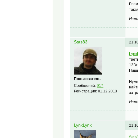
Разм
така
Изме
Stas83
21.1
Lynx
трет
13Вт
Пиши
Пользователь
Нужн
Сообщений:
917
найт
Регистрация:
01.12.2013
затр
Изме
LynxLynx
21.1
Stas