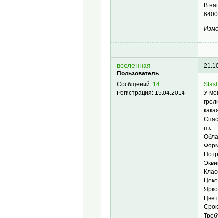
В на
6400
Изме
вселенная
21.1
Пользователь
Stas
Сообщений:
14
У ме
Регистрация:
15.04.2014
грел
кака
Спа
п.с
Обла
Форм
Потр
Экви
Клас
Цоко
Ярко
Цвет
Срок
Треб