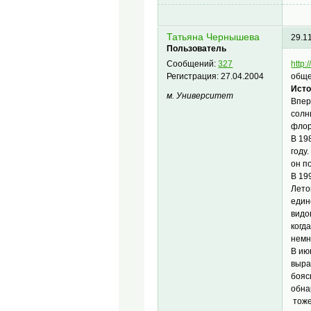
Татьяна Чернышева
29.1
Пользователь
http:
Сообщений:
327
обще
Регистрация:
27.04.2004
Исто
м. Университет
Впер
солн
флор
В 19
году
он п
В 19
Лето
един
видо
когд
немн
В ию
выра
бояс
обна
тоже