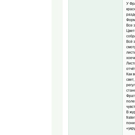
У Фр
крас
разд
Форма
Все 
Цвет
собр
Всё 
смот
лист
хоеч
Лист
отчё
Как 
свет
регу
стан
Фрат
поле
чувс
В жу
frate
пониз
«укр