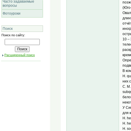
Часто задаваемые
позж
вопросы
(Юго
Овал
Фотоуроки
длин
отчё
иног
Поиск
остр
Поиск по сайту:
10 –
теле
раск
крем
Расширенный поиск
Опре
подв
В ком
H. q
них 
C. M
subq
бело
некот
У Си
для 
H. he
H. he
H. so