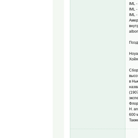
IML 
IML 
IML 
Амер
внут
albo
Позд
Hoya
Хойя
Сбор
высо
в Нь
назв
(190
эксп
Флор
H. a
600 
Такж