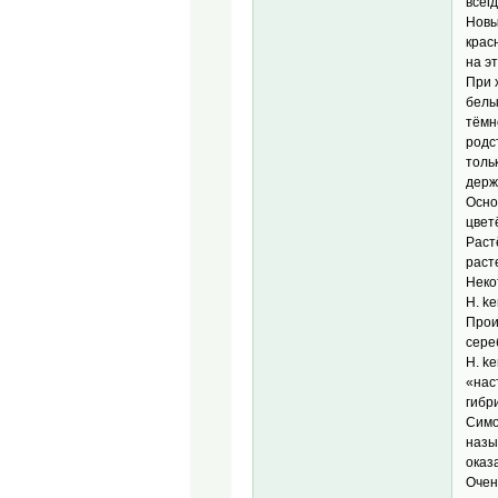
всег
Новы
крас
на э
При 
белы
тёмн
родст
толь
держ
Осно
цвет
Раст
раст
Неко
H. k
Прои
сере
H. k
«нас
гибр
Симо
назы
оказ
Очен