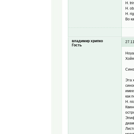
H. tri
H. ob
H. ri
Во к
владимир хрипко
27.1
Гость
Hoya
Хойя
Синон
Эта 
сино
имее
как 
H. n
Квин
остр
Эпиф
диам
Лист
могу