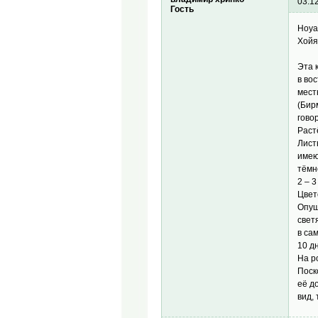
03.1
Гость
Hoya
Хойя
Эта 
в во
мест
(Бир
гово
Раст
Лист
имею
тёмн
2 – 3
Цвет
Опуш
свет
в са
10 д
На р
Поск
её д
вид,