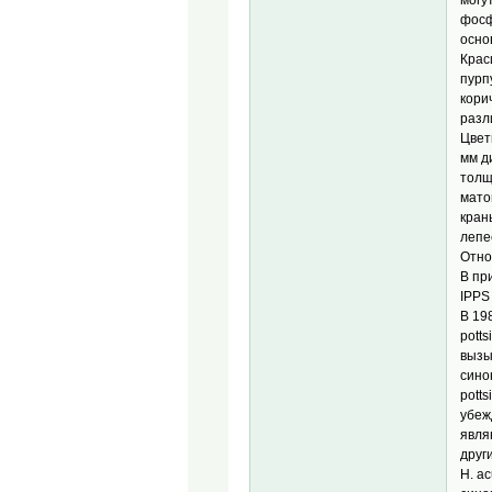
фосф
осно
Крас
пурп
кори
разл
Цвет
мм д
толщ
мато
кран
лепе
Отно
В пр
IPPS
В 19
pott
вызы
сино
pott
убеж
явля
друг
H. a