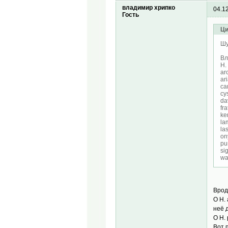
владимир хрипко
04.1
Гость
Ци
Шу
Вл
H. 
ar
ar
ca
cy
da
fr
ker
la
la
on
pu
sig
wa
Врод
О H.
неё 
О H.
Вот 