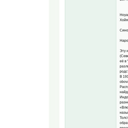
Hoya 
Хойя
Синон
Наро
Эту 
(Сев
её в
разл
родст
В 19
obova
Расп
найд
Индо
разн
«Влю
назы
Толс
обра
прос