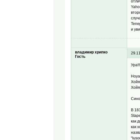
отли
Yaho
втор
случ
Тепе
и ув
владимир хрипко
29.1
Гость
Ура!
Hoya 
Хойя
Хойя
Сино
В 18
Stap
как 
как 
назв
“lus