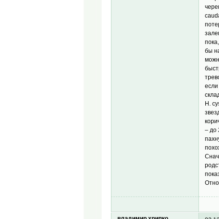
чере
cauda
поте
зале
пока
бы н
можн
быст
трев
если
скла
H. c
звез
кори
– до
пахн
похо
Снача
родс
пока
Отно
владимир хрипко