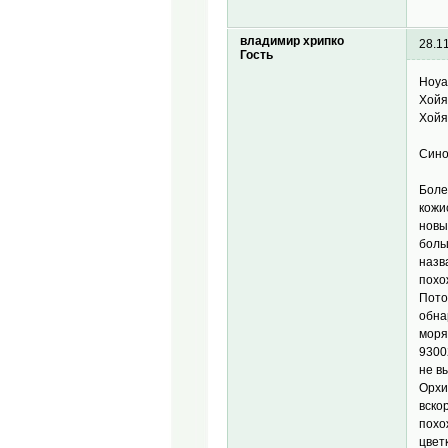
владимир хрипко
28.1
Гость
Hoya
Хойя
Хойя
Сино
Боле
кожи
новы
боль
назв
похо
Пото
обна
моря
9300
не в
Орхи
вско
похо
цвет