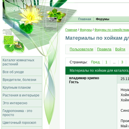
Главная
Форумы
Главная
/
Форумы
/
Форумы по семейства
Материалы по хойкам дл
Пользователи
Правила
Войти
Каталог комнатных
Страницы:
Пред.
1
...
3
растений
Материалы по хойкам для каталога, H
Все об уходе
владимир хрипко
25.1
Вредители, болезни
Гость
Крупным планом
Hoya
Хойя
Растения в интерьере
Хойя
Это интересно
Сино
Гидропоника - это
просто
Прои
Цветочный гороскоп
Май 