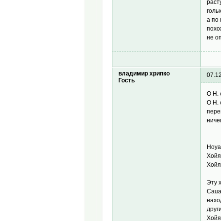
раст
голы
а по
похо
не о
владимир хрипко
07.1
Гость
О H.
О H.
пере
ниче
Hoya 
Хойя
Хойя
Эту 
Caua
нахо
друг
Хойя