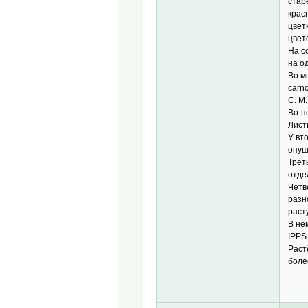
стар
крас
цвет
цвет
На с
на о
Во м
carn
C. M.
Во-п
Лист
У вт
опуш
Трет
отде
Четв
разн
раст
В не
IPPS
Раст
боле