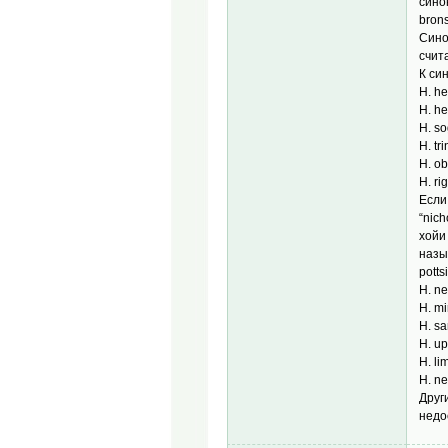
сино
brons
Сино
счит
К си
H. h
H. h
H. s
H. tr
H. ob
H. ri
Если
“nic
хойи
назы
potts
H. ne
H. m
H. s
H. u
H. l
H. n
Друг
недо