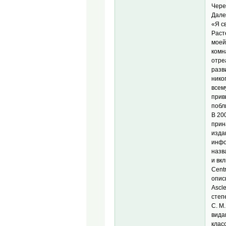
Чере
Дале
«Я с
Раст
моей
комн
отре
разв
нико
всем
прив
побл
В 20
прин
изда
инфо
назв
и вк
Cent
опис
Ascl
степ
C. M
вида
клас