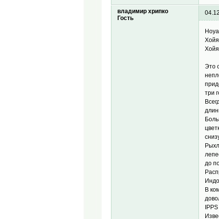
владимир хрипко
04.1
Гость
Hoya
Хойя
Хойя
Это 
непл
прид
три 
Всег
длин
Боль
цвет
сниз
Рыхл
лепе
до п
Расп
Индо
В ко
дово
IPPS
Изве