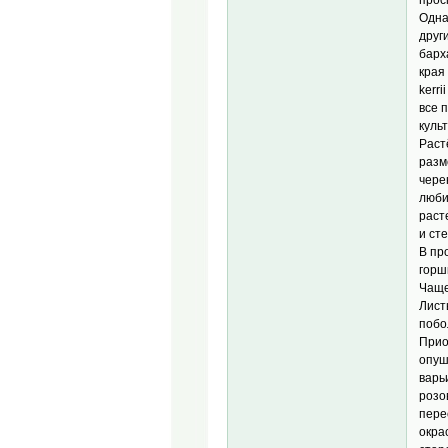
Одна
друг
барх
края
kerri
все 
культ
Раст
разм
чере
люби
раст
и ст
В пр
горш
Чаще
Лист
побо
Прио
опуш
варь
розо
пере
окра