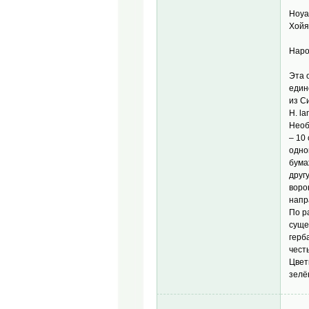
Hoya
Хойя
Наро
Эта 
един
из С
H. l
Необ
– 10
одно
бума
друг
воро
напр
По р
суще
герб
чест
Цвет
зелё