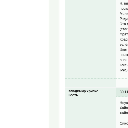
H. m
поск
Мелиф
Роди
Это 
(сте
Фрат
Крас
зелё
Цвет
почт
она 
IPPS 
IPPS 
владимир хрипко
30.1
Гость
Hoya
Хойя
Хойя
Сино