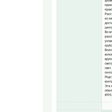
уров
преи
прак
Расс
из н
дост
цент
Во в
pauc
узла
груб
Всег
коло
круп
смот
свет
почт
Родс
конт
Эта 
обил
IPPS