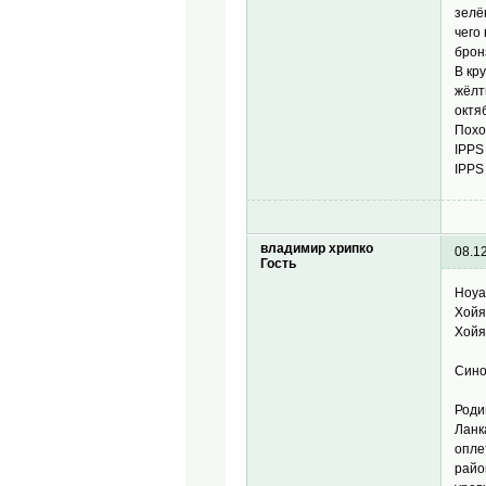
зелё
чего
брон
В кр
жёлт
октя
Похо
IPPS
IPPS 
владимир хрипко
08.1
Гость
Hoya 
Хойя
Хойя
Сино
Роди
Ланк
опле
райо