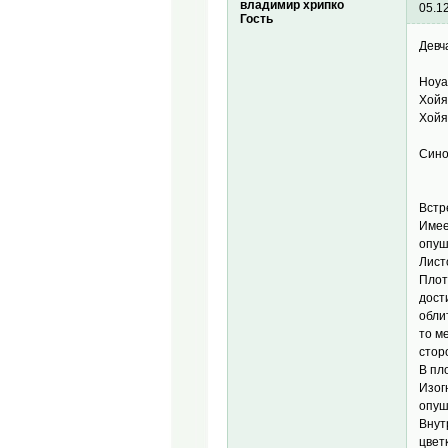
владимир хрипко
05.1
Гость
Девч
Hoya
Хойя
Хойя
Синон
= H.
Встр
Имее
опуш
Лист
Плот
дост
обли
то м
стор
В пл
Изог
опуш
Внут
цвет