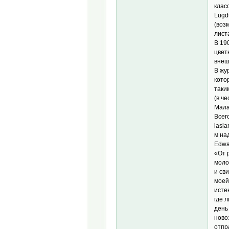
клас
Lugd
(воз
лист
В 19
цвет
внеш
В жу
котор
таки
(в ч
Мала
Всег
lasia
м на
Edwa
«От 
моло
и св
моей
исте
где 
день
ново
отпр