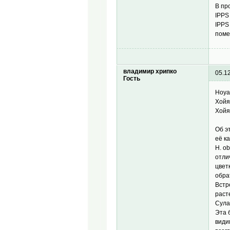
В пр
IPPS
IPPS
поме
владимир хрипко
05.1
Гость
Hoya
Хойя
Хойя
Об э
её ка
H. o
отли
цветк
обра
Встр
раст
Сула
Эта 
види