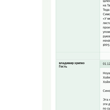
Шлех
на T
Теда
Симо
«У м
лист
прои
упом
руко
mind
IPPS
владимир хрипко
01.1
Гость
Hoya 
Хойя
Хойя
Синон
Эта 
эти 
по с