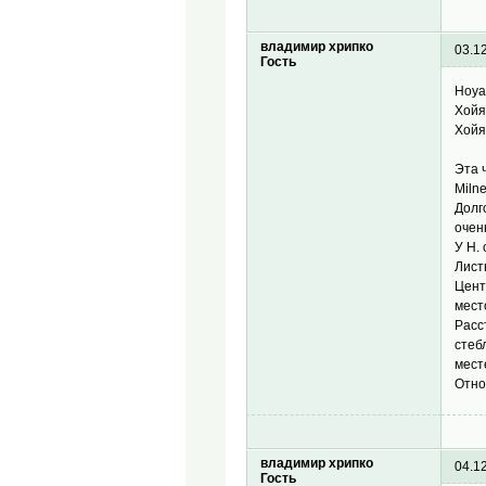
владимир хрипко
03.1
Гость
Hoya 
Хойя
Хойя
Эта 
Miln
Долг
очен
У H.
Лист
Цент
мест
Расс
стеб
мест
Отно
владимир хрипко
04.1
Гость