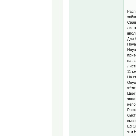
= Ho
Расп
хойю
Срав
лист
впол
Для 
Hoya
Hoya
прив
на л
Лист
11 с
На с
Опуш
жёлт
Цвет
запа
непо
Раст
быст
высо
Ed G
что 