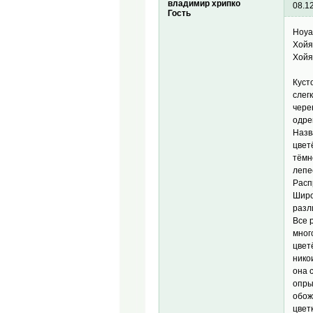
владимир хрипко
08.1
Гость
Hoya 
Хойя
Хойя
Куст
слег
чере
одре
Назв
цвет
тёмн
лепе
Расп
Широ
разл
Все 
мног
цвет
нико
она 
опры
обож
цвет