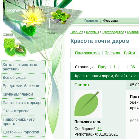
Главная
Форумы
Главная
/
Форумы
/
Цветоводство
/
Комнат
Красота почти даром
Пользователи
Правила
Войти
Каталог комнатных
Страницы:
Пред.
1
...
36
растений
Красота почти даром, Давайте хва
Все об уходе
Спирит
05.0
Вредители, болезни
Крупным планом
Про 
Уцен
Растения в интерьере
прих
Это интересно
Гидропоника - это
8926
Пользователь
просто
Сообщений:
34
Цветочный гороскоп
Регистрация:
31.01.2021