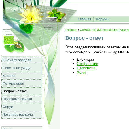
Главная
Форумы
Главная
/
Семейство Ластовневые (суккул
Вопрос - ответ
Этот раздел посвящен ответам на 
информации он разбит на группы, 
Дисхидии
К началу раздела
Стефанотис
Советы по уходу
Церопегии
Хойи
Каталог
Фотогалерея
Вопрос - ответ
Полезные ссылки
Форум
Летопись раздела