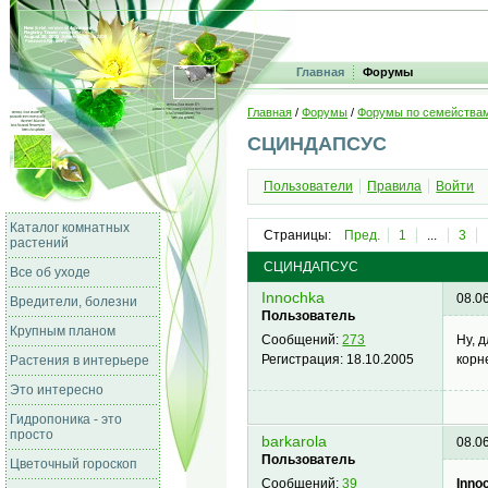
Главная
Форумы
Главная
/
Форумы
/
Форумы по семейства
СЦИНДАПСУС
Пользователи
Правила
Войти
Каталог комнатных
Страницы:
Пред.
1
...
3
растений
СЦИНДАПСУС
Все об уходе
Innochka
08.0
Вредители, болезни
Пользователь
Крупным планом
Ну, 
Сообщений:
273
корне
Регистрация:
18.10.2005
Растения в интерьере
Это интересно
Гидропоника - это
просто
barkarola
08.0
Пользователь
Цветочный гороскоп
Inno
Сообщений:
39