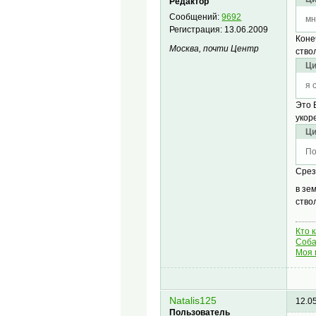
Редактор
Сообщений:
9692
мн
Регистрация:
13.06.2009
Коне
Москва, почти Центр
ство
Ци
я 
Это 
укор
Ци
По
Срез
в зе
ство
Кто 
Соба
Моя 
Natalis125
12.0
Пользователь