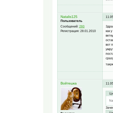
Natalis125
11.0
Пользователь
Здра
Сообщений:
293
как 
Регистрация:
28.01.2010
ветк
оста
вот 
умру
пост
сраз
таку
Войтешка
11.0
Ци
Na
Заче
Ци