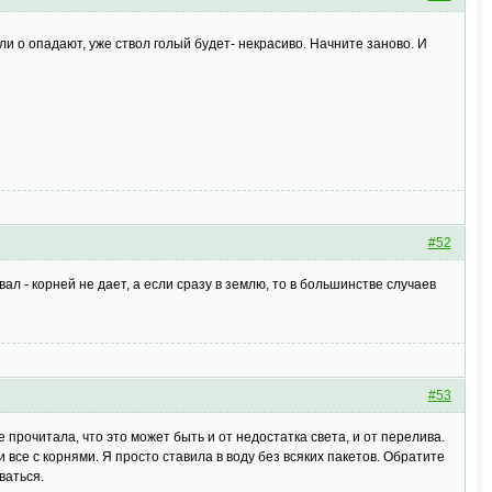
и о опадают, уже ствол голый будет- некрасиво. Начните заново. И
#52
ал - корней не дает, а если сразу в землю, то в большинстве случаев
#53
 прочитала, что это может быть и от недостатка света, и от перелива.
и все с корнями. Я просто ставила в воду без всяких пакетов. Обратите
ваться.