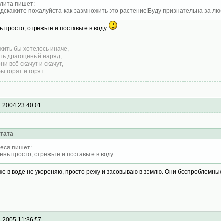
лита пишет:
дскажите пожалуйста-как размножить это растение!Буду признательна за л
ь просто, отрежьте и поставьте в воду
жить бы хотелось иначе,
ть драгоценый наряд,
ни всё скачут и скачут,
ы горят и горят...
2.2004 23:40:01
тата
еся пишет:
ень просто, отрежьте и поставьте в воду
же в воде не укореняю, просто режу и засовываю в землю. Они беспроблемн
1.2005 11:36:57