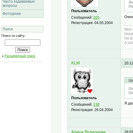
Часто задаваемые
Ло
вопросы
По
Пользователь
Фотоуроки
Очен
Сообщений:
205
Регистрация:
04.05.2004
Поиск
Мне 
Носи
Поиск по сайту:
Но ко
А изб
Расширенный поиск
KLM
20.1
Ци
Ол
Оч
Пользователь
Я да
Сообщений:
138
Регистрация:
26.04.2004
Алина Родионова
26.0