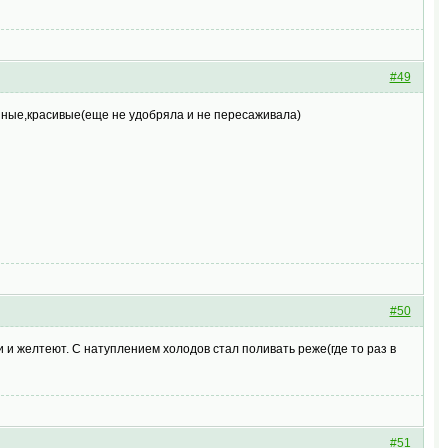
#49
упные,красивые(еще не удобряла и не пересаживала)
#50
и и желтеют. С натуплением холодов стал поливать реже(где то раз в
#51