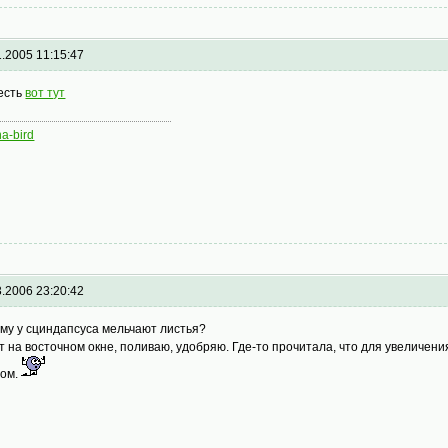
1.2005 11:15:47
есть
вот тут
na-bird
3.2006 23:20:42
му у сциндапсуса мельчают листья?
т на восточном окне, поливаю, удобряю. Где-то прочитала, что для увеличени
том.