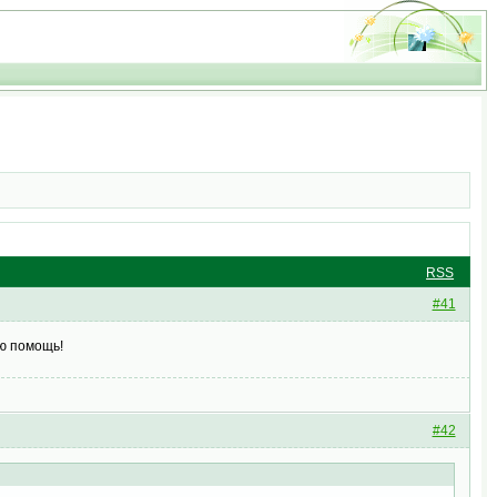
RSS
#41
ую помощь!
#42