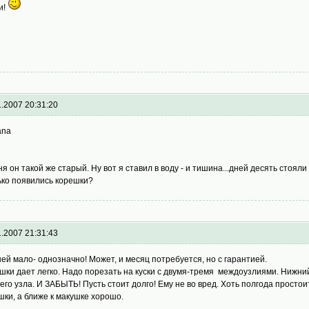
и!
1.2007 20:31:20
ana
ня он такой же старый. Ну вот я ставил в воду - и тишина...дней десять стояли
ько появились корешки?
1.2007 21:31:43
ней мало- однозначно! Может, и месяц потребуется, но с гарантией.
шки дает легко. Надо порезать на куски с двумя-тремя междоузлиями. Нижний 
его узла. И ЗАБЫТЬ! Пусть стоит долго! Ему не во вред. Хоть полгода простои
шки, а ближе к макушке хорошо.