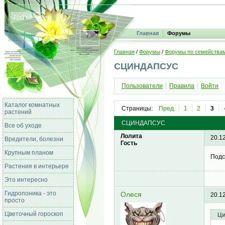
Главная
Форумы
Главная
/
Форумы
/
Форумы по семейства
СЦИНДАПСУС
Пользователи
Правила
Войти
Каталог комнатных
Страницы:
Пред.
1
2
3
растений
СЦИНДАПСУС
Все об уходе
Лолита
20.1
Вредители, болезни
Гость
Крупным планом
Подс
Растения в интерьере
Это интересно
Гидропоника - это
Олеся
20.1
просто
Цветочный гороскоп
Ци