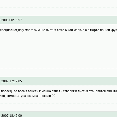
3.2006 00:16:57
 специалист,но у моего зимние листья тоже были мелкие,а в марте пошли кр
1.2007 17:17:05
в последнее время вянет:( Именно вянет - стволик и листья становятся вялым
лю), температура в комнате около 20.
1.2007 18:46:00