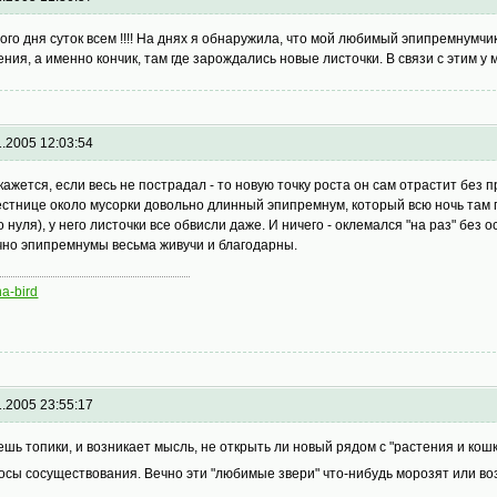
ого дня суток всем !!!! На днях я обнаружила, что мой любимый эпипремнумч
ения, а именно кончик, там где зарождались новые листочки. В связи с этим у
1.2005 12:03:54
кажется, если весь не пострадал - то новую точку роста он сам отрастит без
естнице около мусорки довольно длинный эпипремнум, который всю ночь там п
о нуля), у него листочки все обвисли даже. И ничего - оклемался "на раз" без
но эпипремнумы весьма живучи и благодарны.
na-bird
1.2005 23:55:17
ешь топики, и возникает мысль, не открыть ли новый рядом с "растения и кош
осы сосуществования. Вечно эти "любимые звери" что-нибудь морозят или во