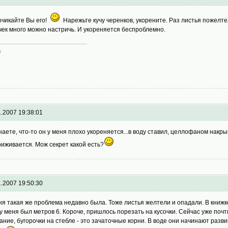
очикайте Вы его!
Нарежьте кучу черенков, укорените. Раз листья пожелтел
чек много можно настричь. И укореняется беспроблемно.
а
1.2007 19:38:01
наете, что-то он у меня плохо укореняется...в воду ставил, целлофаном накрыв
риживается. Мож секрет какой есть?
1.2007 19:50:30
ня такая же проблема недавно была. Тоже листья желтели и опадали. В книжке
 у меня был метров 6. Короче, пришлось порезать на кусочки. Сейчас уже почт
ание, бугорочки на стебле - это зачаточные корни. В воде они начинают разви