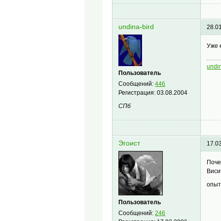
undina-bird
28.0
Уже 
undi
Пользователь
Сообщений:
446
Регистрация:
03.08.2004
СПб
Эгоист
17.0
Поче
Виси
опы
Пользователь
Сообщений:
246