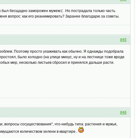
ик был бесщадно заморожен мужем:( . Но пострадала только часть
 меня вопрос: как его реанимировать? Заранее благодарю за советы.
#45
 проблем. Поэтому просто ухаживать как обычно. Я однажды подобрала
ростоял, было холодно (на улице минус, ну и на лестнице тоже вроде
 особых мер, несколько листьев сбросил и принялся дальше расти.
#46
ки, вопросы сосуществования", что-нибудь типа: растения и мужья,
змущаются количеством зелени в квартире..