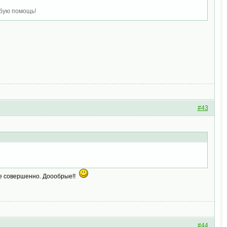
юбую помощь!
#43
ые совершенно. Доообрые!!
#44