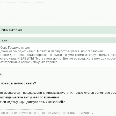
а
1.2007 03:55:48
тата
бовь Гредель пишет:
 дней мало- однозначно! Может, и месяц потребуется, но с гарантией.
решки дает легко. Надо порезать на куски с двумя-тремя междоузлиями. Нижни
жнего узла. И ЗАБЫТЬ! Пусть стоит долго! Ему не во вред. Хоть полгода прост
ют корешки, а ближе к макушке хорошо.
,
а можно в землю сажать?
ня месяц стоят, по два корня длинных выпустили, новые листья регулярно ра
ных ещё мелкие выпускает со временем.
т ли ждать у Сциндапсуса таких же корней?
а на море обогнул я остров, Цветок увидел на скалистом берегу,