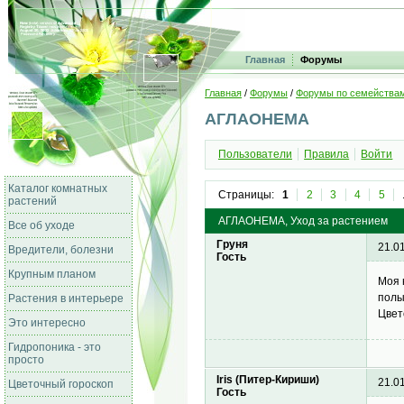
Главная
Форумы
Главная
/
Форумы
/
Форумы по семейства
АГЛАОНЕМА
Пользователи
Правила
Войти
Каталог комнатных
Страницы:
1
2
3
4
5
растений
АГЛАОНЕМА, Уход за растением
Все об уходе
Груня
21.0
Вредители, болезни
Гость
Крупным планом
Моя 
полы
Растения в интерьере
Цвет
Это интересно
Гидропоника - это
просто
Iris (Питер-Кириши)
21.0
Цветочный гороскоп
Гость