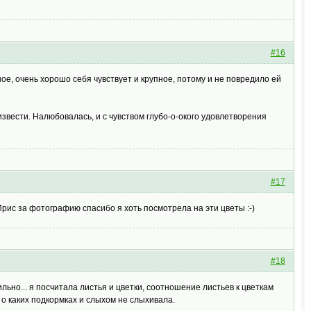
#16
рное, очень хорошо себя чувствует и крупное, потому и не повредило ей
оизвести. Налюбовалась, и с чувством глубо-о-окого удовлетворения
#17
Ирис за фотографию спасибо я хоть посмотрела на эти цветы :-)
#18
ьно... я посчитала листья и цветки, соотношение листьев к цветкам
ни о каких подкормках и слыхом не слыхивала.