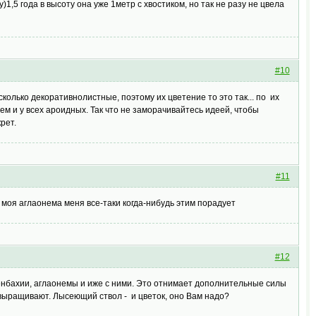
)1,5 года в высоту она уже 1метр с хвостиком, но так не разу не цвела
#10
колько декоративнолистные, поэтому их цветение то это так... по их
м и у всех ароидных. Так что не заморачивайтесь идеей, чтобы
рет.
#11
 моя аглаонема меня все-таки когда-нибудь этим порадует
#12
бахии, аглаонемы и иже с ними. Это отнимает дополнительные силы
х выращивают. Лысеющий ствол - и цветок, оно Вам надо?