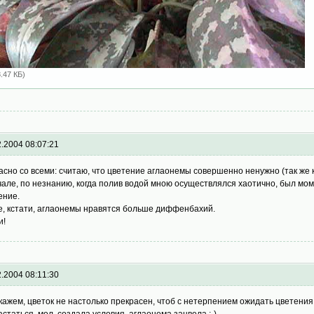
8.47 КБ)
2.2004 08:07:21
асно со всеми: считаю, что цветение аглаонемы совершенно ненужно (так же к
чале, по незнанию, когда полив водой мною осуществлялся хаотично, был моме
ение.
е, кстати, аглаонемы нравятся больше диффенбахий.
и!
2.2004 08:11:30
скажем, цветок не настолько прекрасен, чтоб с нетерпением ожидать цветения 
астаться, мол, создала условия, аглаонема зацвела ;-)