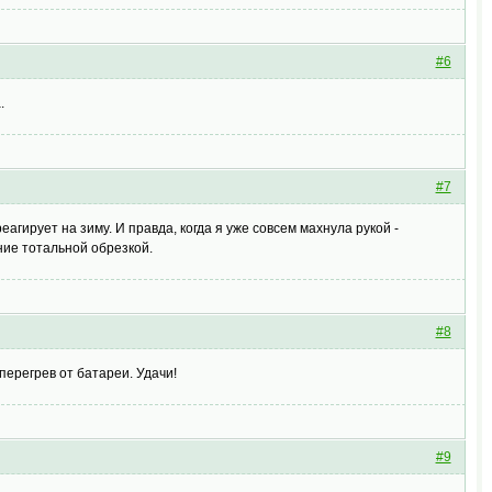
#6
.
#7
гирует на зиму. И правда, когда я уже совсем махнула рукой -
ние тотальной обрезкой.
#8
перегрев от батареи. Удачи!
#9