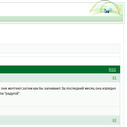
RSS
#1
они желтеют,затем как бы загнивают.За последний месяц она изрядно
а "радугой".
#2