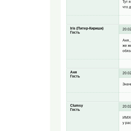
Тут 
что 
Iris (Питер-Кириши)
20.0
Гость
Аня,
же ж
обяз
Аня
20.0
Гость
Знач
Clumsy
20.0
Гость
ИМХО
у ра