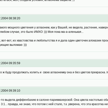
2.2004 08:38:20
, такого мощного цветения у аглаонем, как у Вашей, не видела, растение, наве
 В любом случае, это было ИМХО :))) Моя пока ма-а-аленькая...
y, вот-вот, из хвастовства и любопытства я и дала один цветочек алоказии пр
ующие выломаю :)))
2.2004 09:35:59
то ж буду продолжать холить и свою аглаонемку она и без цветов прекрасна. 
2.2004 09:39:10
к-то выдела диффенбахию в салоне-парикмахерской. Она цвела настолько обил
 3:1... правда, не знаю, что потом с ней стало, т.к. уверена, что эта красотка 