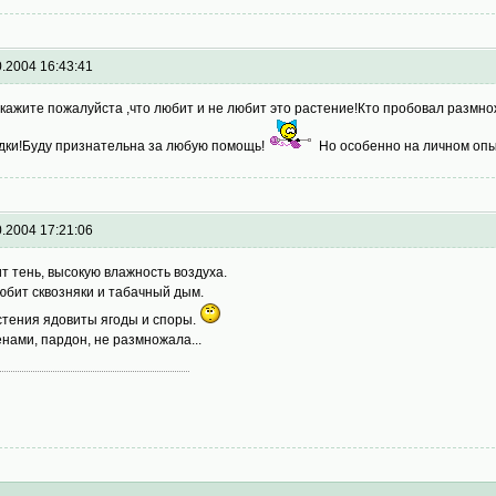
0.2004 16:43:41
кажите пожалуйста ,что любит и не любит это растение!Кто пробовал размно
дки!Буду признательна за любую помощь!
Но особенно на личном опы
0.2004 17:21:06
т тень, высокую влажность воздуха.
юбит сквозняки и табачный дым.
стения ядовиты ягоды и споры.
нами, пардон, не размножала...