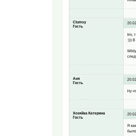
Clumsy
20.0
Гость
Iris
:)))
Wild
след
Аня
20.0
Гость
Ну ч
Хозяйка Катерина
20.0
Гость
Я ка
было