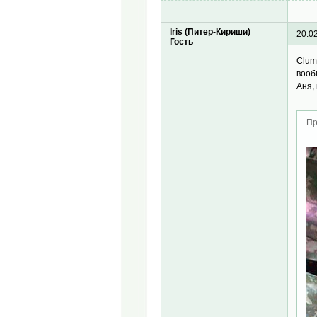
Iris (Питер-Кириши)
20.0
Гость
Clum
вооб
Аня,
Пр