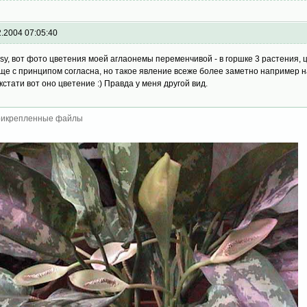
2.2004 07:05:40
sy, вот фото цветения моей аглаонемы переменчивой - в горшке 3 растения, цв
ще с принципом согласна, но такое явление всеже более заметно например н
 кстати вот оно цветение :) Правда у меня другой вид.
икрепленные файлы