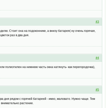
#3
делю. Стоит она на подоконнике, а внизу батарея( ну очень горячая,
веток раз в два дня.
#4
или полиэтилен на нижнюю часть окна натянуть- как перегородочка),
#5
а дня рядом с горячей батареей - имхо, маловато. Нужно чаще. Тем
е внимательно растение.