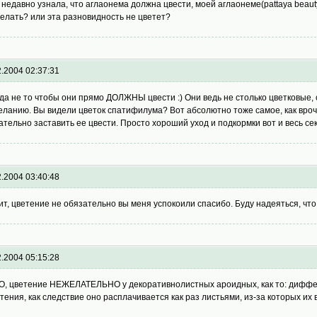
я недавно узнала, что аглаонема должна цвести, моей аглаонеме(pattaya beauty
делать? или эта разновидность не цветет?
2.2004 02:37:31
 да не то чтобы они прямо ДОЛЖНЫ цвести :) Они ведь не столько цветковые, с
еланию. Вы видели цветок спатифилума? Вот абсолютно тоже самое, как вроче
ательно заставить ее цвести. Просто хороший уход и подкормки вот и весь сек
2.2004 03:40:48
ит, цветение не обязательно вы меня успокоили спасибо. Буду надеяться, что
2.2004 05:15:28
, цветение НЕЖЕЛАТЕЛЬНО у декоративнолистных ароидных, как то: диффен
стения, как следствие оно расплачивается как раз листьями, из-за которых и