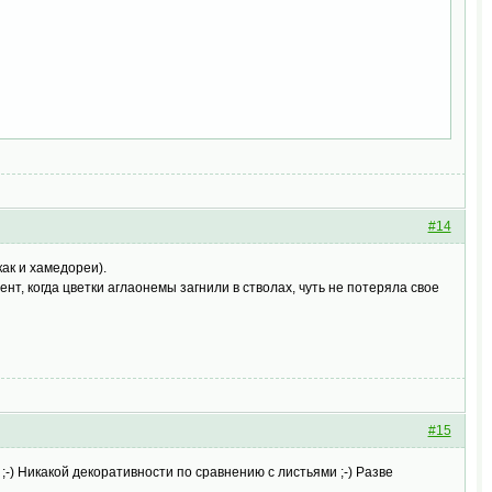
#14
ак и хамедореи).
нт, когда цветки аглаонемы загнили в стволах, чуть не потеряла свое
#15
;-) Никакой декоративности по сравнению с листьями ;-) Разве