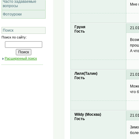
Часто задаваемые
Мне 
вопросы
Фотоуроки
Груня
21.0
Поиск
Гость
Поиск по сайту:
Возм
прош
А чт
Расширенный поиск
Лиля(Талин)
21.0
Гость
Може
что 
Wildy (Москва)
21.0
Гость
Зимо
боле