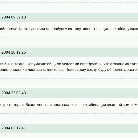
1.2004 09:39:18
ибо всем! Насчет досочки-попробую.А вот паутинного клещика не обнаружила
1.2004 20:19:25
ня было также. Форумчане общими усилиями определили, что аглаонема так реа
ение-опадение листьев закончилось. Теперь жду весну, буду обновлять расте
1.2004 22:08:43
отрите корни. Возможно, они пострадали из-за комбинации влажной земли + 
2.2004 02:17:41