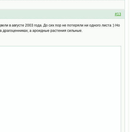
#13
ели в августе 2003 года. До сих пор не потеряли ни одного листа :) Но
а драгоценниках, а ароидные растения сильные.