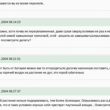
кажется вы ее всеже перелили..
1.2004 08:14:23
ожно, хотя почва не переувлажненная, даже сухая сверху,поливаю ее раз в не
лой зимой завешенная тряпочкой, этой - решила не завешивать)опрыскиваю ц
о посоветуете делать?
1.2004 08:21:51
т быть от батареи можно как то отгородиться( досочку наклонную поставить, 
бы горячий воздух на растение не дул, это порой губительно
1.2004 08:27:37
й растения нельзя подкармливать, тем более болеющее. Опрыскивать раз в дв
е, что в таких условиях хорошо себя чувствует паутинный клещик... Осмотрит