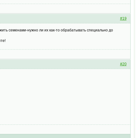
#19
жить семенами-нужно ли их как-то обрабатывать специально до
те!
#20