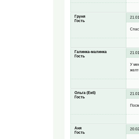
Груня
21.0
Гость
Спас
Галинка-малинка
21.0
Гость
У ме
желт
Ольга (Екб)
21.0
Гость
Посм
Аня
20.0
Гость