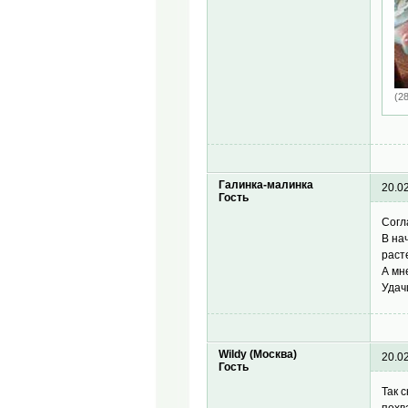
(2
Галинка-малинка
20.0
Гость
Согл
В на
раст
А мн
Удач
Wildy (Москва)
20.0
Гость
Так 
похв