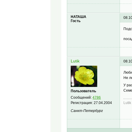
НАТАША
08.1
Гость
Подс
поса
Lutik
08.1
Люби
Не л
У ра
Семе
Пользователь
Сообщений:
4786
Регистрация:
27.04.2004
Lutik
Санкт-Петербург