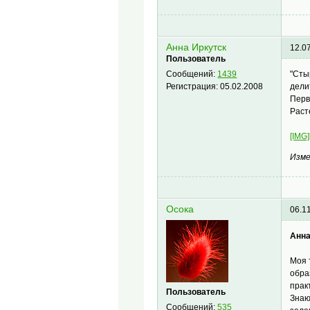
Анна Иркутск
12.0
Пользователь
"Сты
Сообщений:
1439
дели
Регистрация:
05.02.2008
Перв
Раст
[IMG]
Изме
Осока
06.1
Анна
Моя 
обра
прак
Пользователь
Знаю
Сообщений:
535