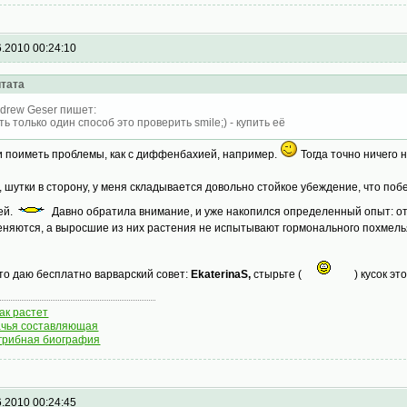
6.2010 00:24:10
тата
drew Geser пишет:
ть только один способ это проверить smile;) - купить её
 и поиметь проблемы, как с диффенбахией, например.
Тогда точно ничего 
, шутки в сторону, у меня складывается довольно стойкое убеждение, что по
ей.
Давно обратила внимание, и уже накопился определенный опыт: о
еняются, а выросшие из них растения не испытывают гормонального похмелья
что даю бесплатно варварский совет:
EkaterinaS,
стырьте (
) кусок эт
как растет
чья составляющая
грибная биография
6.2010 00:24:45