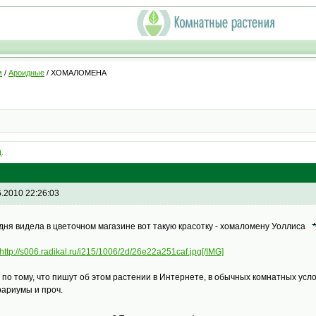
м
/
Ароидные
/ ХОМАЛОМЕНА
.
6.2010 22:26:03
дня видела в цветочном магазине вот такую красотку - хомаломену Уоллиса
http://s006.radikal.ru/i215/1006/2d/26e22a251caf.jpg[/IMG]
 по тому, что пишут об этом растении в Интернете, в обычных комнатных усло
ариумы и проч.