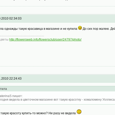
9.2010 02:34:03
ла однажды такую красавица в магазине и не купила
До сих пор жалею. Де
 цветы
http://flowersweb.info/flowersclub/user/24797/photo/
1.2010 22:24:43
тата
aterinaS пишет:
годня видела в цветочном магазине вот такую красотку - хомаломену Уоллиса 
е такую красоту купить-то можно? Ни разу не видела