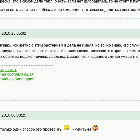
ресно, это в самом деле так? То есть, если нет флорариума, то не стоит и п
мчан есть счастливые обладатели хомаломен, готовые поделиться опытом 
6.2010 23:35:02
erinaS,
конкретно с этим растением я дела не имела, но точно знаю, что слу
ариума, в частности, все источники приписывают алоказии, которая на самом
х обычных подоконничных условиях. Думаю, что и в данном случае ужасы и с
как растет
чья составляющая
грибная биография
6.2010 00:08:25
 только один способ это проверить
- купить её