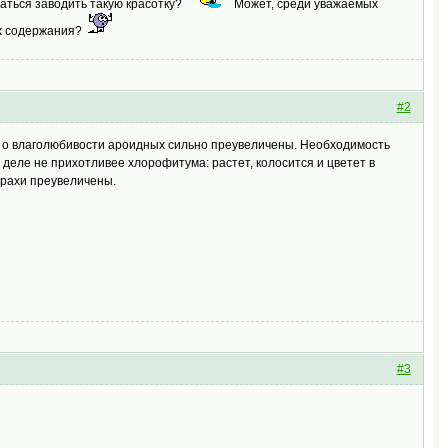
ытаться заводить такую красотку?
Может, среди уважаемых
их содержания?
#2
хи о влаголюбивости ароидных сильно преувеличены. Необходимость
 деле не прихотливее хлорофитума: растет, колосится и цветет в
трахи преувеличены.
#3