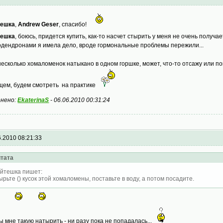
тешка
,
Andrew Geser
, спасибо!
тешка
, боюсь, придется купить, как-то насчет стырить у меня не очень получ
дендронами я имела дело, вроде гормональные проблемы пережили...
несколько хомаломенок натыкано в одном горшке, может, что-то отсажу или п
щем, будем смотреть на практике
нено:
EkaterinaS
-
06.06.2010 00:31:24
6.2010 08:21:33
тата
йтешка пишет:
ырьте () кусок этой хомаломены, поставьте в воду, а потом посадите.
бы мне такую натырить - ни разу пока не попадалась...