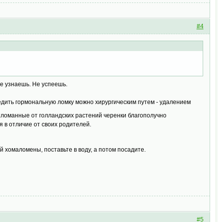
#4
не узнаешь. Не успеешь.
бедить гормональную ломку можно хирургическим путем - удалением
тломанные от голландских растений черенки благополучно
 в отличие от своих родителей.
ой хомаломены, поставьте в воду, а потом посадите.
#5