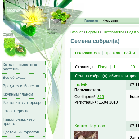
Главная
Форумы
Главная
/
Форумы
/
Цветоводство
/
Сад и о
Семена собрал(а)
Пользователи
Правила
Войти
Каталог комнатных
Страницы:
Пред.
1
...
10
растений
Семена собрал(а), обмен или прост
Все об уходе
LudviK
07.1
Вредители, болезни
Пользователь
Крупным планом
Кошк
Сообщений:
365
Регистрация:
15.04.2010
Растения в интерьере
Это интересно
Гидропоника - это
просто
Кошка Чертова
07.1
Цветочный гороскоп
Завт