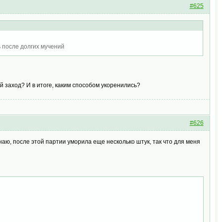
#625
ь после долгих мучений
й заход? И в итоге, каким способом укоренились?
#626
знаю, после этой партии уморила еще несколько штук, так что для меня