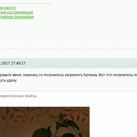
как растет
чья составляющая
грибная биография
2.2017 17:49:17
равьте меня, наконец-то получилось укоренить бугяшку. Вот что получилось п
уть удачу.
икрепленные файлы