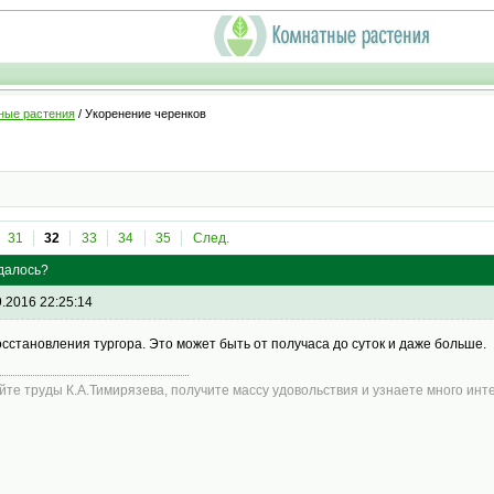
ные растения
/ Укоренение черенков
31
32
33
34
35
След.
удалось?
9.2016 22:25:14
осстановления тургора. Это может быть от получаса до суток и даже больше.
йте труды К.А.Тимирязева, получите массу удовольствия и узнаете много инт