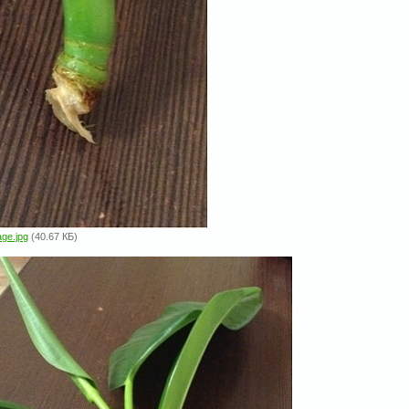
age.jpg
(40.67 КБ)