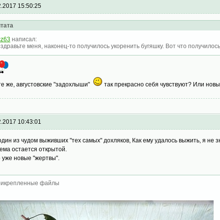
2.2017 15:50:25
тата
cz63
написал:
здравьте меня, наконец-то получилось укоренить бугяшку. Вот что получилос
те же, августовские "задохлыши"
так прекрасно себя чувствуют? Или новы
2.2017 10:43:01
один из чудом выживших "тех самых" дохляков, Как ему удалось выжить, я не 
тема остается открытой.
о уже новые "жертвы".
икрепленные файлы