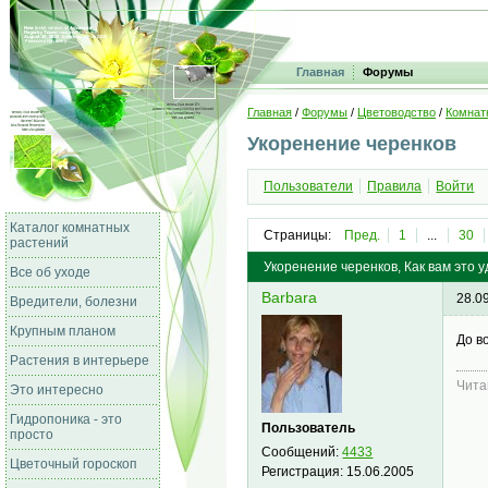
Главная
Форумы
Главная
/
Форумы
/
Цветоводство
/
Комнат
Укоренение черенков
Пользователи
Правила
Войти
Каталог комнатных
Страницы:
Пред.
1
...
30
растений
Укоренение черенков, Как вам это 
Все об уходе
Barbara
28.0
Вредители, болезни
Крупным планом
До в
Растения в интерьере
Чита
Это интересно
Гидропоника - это
Пользователь
просто
Сообщений:
4433
Цветочный гороскоп
Регистрация:
15.06.2005