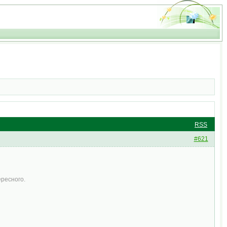
RSS
#621
ересного.