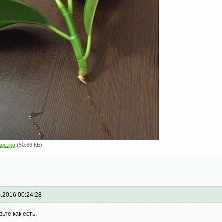
age.jpg
(50.68 КБ)
0.2016 00:24:28
вьте как есть.