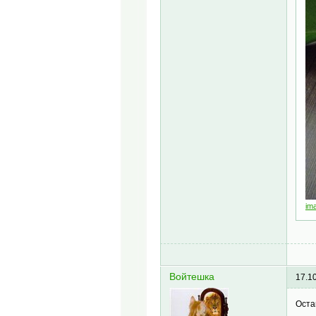
im
Войтешка
17.1
Оста