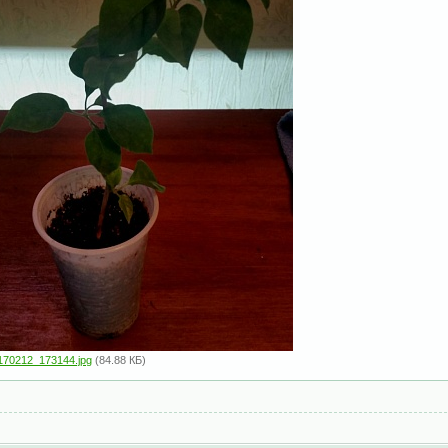
170212_173144.jpg
(84.88 КБ)