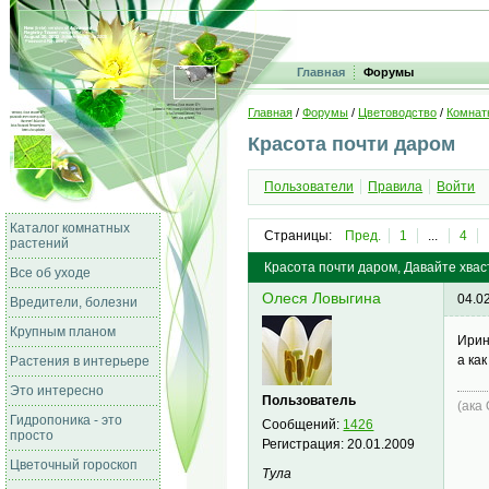
Главная
Форумы
Главная
/
Форумы
/
Цветоводство
/
Комнат
Красота почти даром
Пользователи
Правила
Войти
Каталог комнатных
Страницы:
Пред.
1
...
4
растений
Красота почти даром, Давайте хва
Все об уходе
Олеся Ловыгина
04.0
Вредители, болезни
Крупным планом
Ирин
а ка
Растения в интерьере
Это интересно
Пользователь
(ака
Гидропоника - это
Сообщений:
1426
просто
Регистрация:
20.01.2009
Цветочный гороскоп
Тула