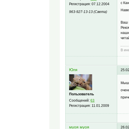
с Ка
Регистрация:
07.12.2004
Наве
963-927-13-13 (Света)
Ваш 
Реко
наши
чита
В ин
Юля
25.0
Мыш,
очен
Пользователь
прич
Сообщений:
63
Регистрация:
11.01.2009
муоя муоя
26.0