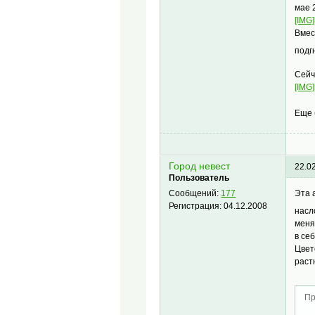
мае 
[IMG]
Вмес
подг
Сейч
[IMG]
Еще 
Город невест
22.0
Пользователь
Эта 
Сообщений:
177
Регистрация:
04.12.2008
нас
меня
в се
Цвет
раст
Пр