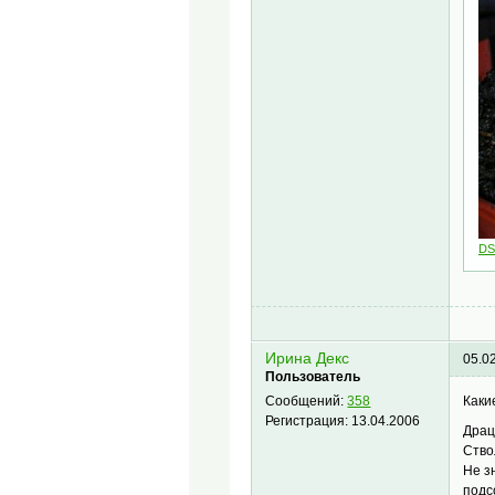
DS
Ирина Декс
05.0
Пользователь
Каки
Сообщений:
358
Регистрация:
13.04.2006
Драц
Ство
Не з
подс