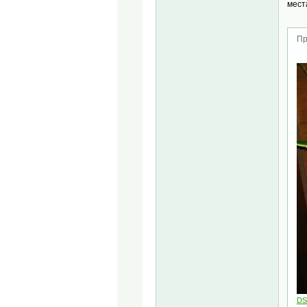
мест
Пр
DS