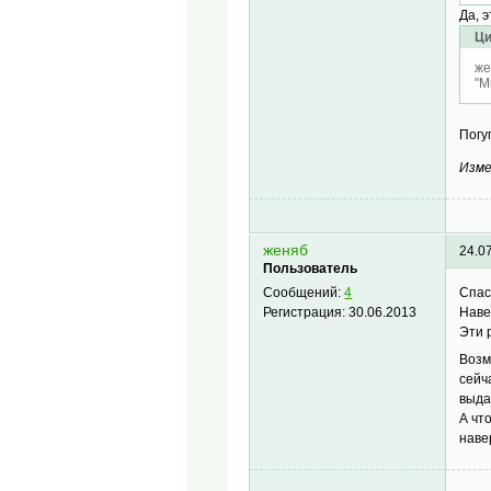
Да, 
Ци
же
"M
Погу
Изме
женяб
24.0
Пользователь
Спас
Сообщений:
4
Наве
Регистрация:
30.06.2013
Эти 
Возм
сейч
выда
А чт
наве