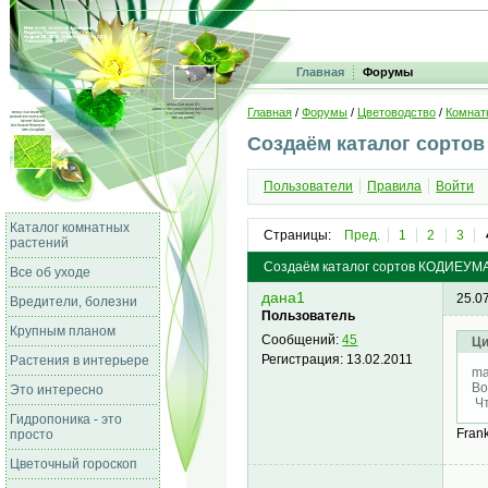
Главная
Форумы
Главная
/
Форумы
/
Цветоводство
/
Комнат
Создаём каталог сорто
Пользователи
Правила
Войти
Каталог комнатных
Страницы:
Пред.
1
2
3
растений
Создаём каталог сортов КОДИЕУМ
Все об уходе
дана1
25.0
Вредители, болезни
Пользователь
Крупным планом
Сообщений:
45
Ци
Регистрация:
13.02.2011
Растения в интерьере
ma
Во
Это интересно
Чт
Гидропоника - это
Frank
просто
Цветочный гороскоп