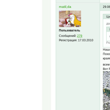
matil,da
29.0
Ци
да
Пользователь
Сообщений:
279
Регистрация:
17.03.2010
Fr
Нашл
Похо
края
всем
Вот 