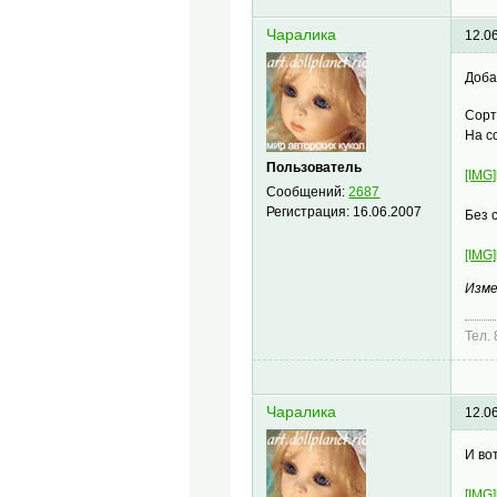
Чаралика
12.0
Доба
Сорт
На с
Пользователь
[IMG]
Сообщений:
2687
Регистрация:
16.06.2007
Без 
[IMG]
Изме
Тел.
Чаралика
12.0
И во
[IMG]