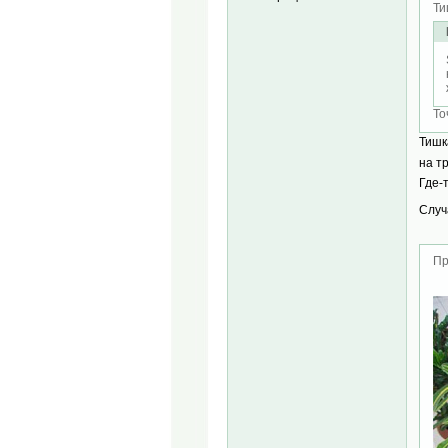
Ти
То
Тишк
на т
Где-
Слу
Пр