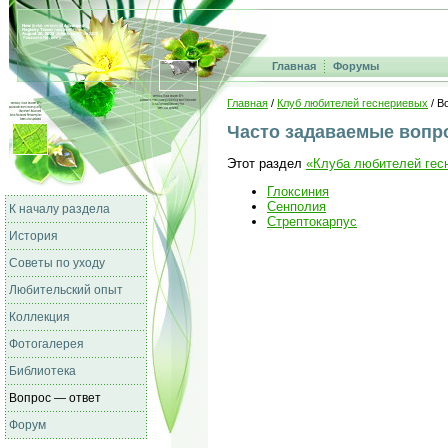
Главная
Форумы
Главная
/
Клуб любителей геснериевых
/ В
Часто задаваемые вопр
Этот раздел
«Клуба любителей гес
Глоксиния
Сенполия
К началу раздела
Стрептокарпус
История
Советы по уходу
Любительский опыт
Коллекция
Фотогалерея
Библиотека
Вопрос — ответ
Форум