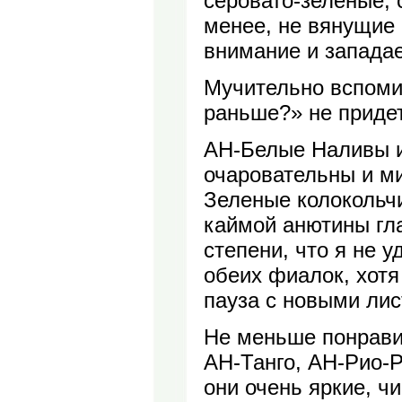
серовато-зеленые, 
менее, не вянущие
внимание и западае
Мучительно вспомин
раньше?» не придет
АН-Белые Наливы и
очаровательны и ми
Зеленые колокольч
каймой анютины гла
степени, что я не 
обеих фиалок, хот
пауза с новыми ли
Не меньше понрави
АН-Танго, АН-Рио-Р
они очень яркие, чи