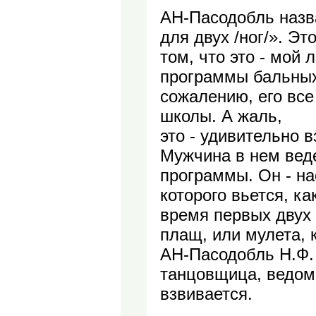
АН-Пасодобль назва
для двух /ног/». Э
том, что это - мой
программы бальных 
сожалению, его вс
школы. А жаль,
это - удивительно 
Мужчина в нем веде
программы. Он - на
которого вьется, к
время первых двух 
плащ, или мулета, 
АН-Пасодобль Н.Ф.
танцовщица, ведома
взвивается.