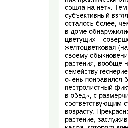
сошла на нет». Тем
субъективный взгля
осталось более, че
в доме обнаружили
цветущих – соверш
желтоцветковая (на
своему обыкновени
растения, вообще н
семейству геснери
очень понравился 
пестролистный фику
в обед», с размерч
соответствующим с
возрасту. Прекрасн
растение, заслужи
кадра, которого зде