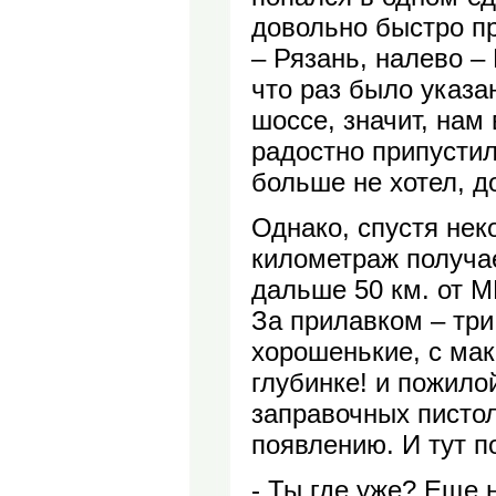
довольно быстро пр
– Рязань, налево –
что раз было указа
шоссе, значит, нам 
радостно припустили
больше не хотел, д
Однако, спустя нек
километраж получае
дальше 50 км. от М
За прилавком – тр
хорошенькие, с мак
глубинке! и пожил
заправочных писто
появлению. И тут п
- Ты где уже? Еще 