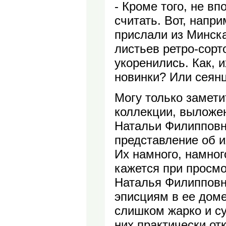
- Кроме того, не вп
считать. Вот, напр
прислали из Минска
листьев ретро-сорт
укоренились. Как, и
новинки? Или сеян
Могу только замети
коллекции, выложе
Натальи Филипповн
представление об 
Их намного, намног
кажется при просмо
Наталья Филипповн
эписциям в ее дом
слишком жарко и су
них практически от