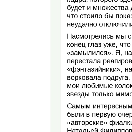
будет и множества 
что стоило бы пока
неудачно отключили
Насмотрелись мы ст
конец глаз уже, что
«замылился». Я, на
перестала реагиров
«фэнтазийники», н
ворковала подруга,
мои любимые колок
звезды только мимо
Самым интересным,
были в первую оче
«авторские» фиалк
Натальей Филиппов