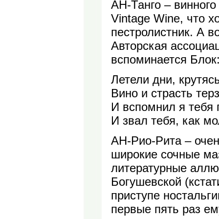
АН-Танго – винного
Vintage Wine, что 
пестролистник. А в
Авторская ассоциац
вспоминается Блок
Летели дни, крутя
Вино и страсть те
И вспомнил я тебя 
И звал тебя, как 
АН-Рио-Рита – оче
широкие сочные маз
литературные аллюз
Богушевской (кстат
приступе ностальги
первые пять раз ем