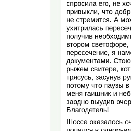
спросила его, не х
привыкли, что добр
не стремится. А мож
ухитрилась пересеч
получив необходим
втором светофоре, 
пересечение, я на
документами. Стою
рыжем свитере, кот
трясусь, засунув ру
потому что паузы в
меня гаишник и не
заодно выудив очер
Благодетель!
Шоссе оказалось оч
попался в одном-ед