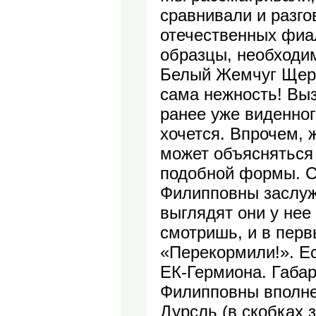
сравнивали и разг
отечественных фиал
образцы, необходи
Белый Жемчуг Щерба
сама нежность! Выз
ранее уже виденног
хочется. Впрочем, 
может объясняться
подобной формы. С
Филипповны заслужи
выглядят они у нее
смотришь, и в пер
«Перекормили!». Ес
ЕК-Гермиона. Габа
Филипповны вполне
Дурсль (в скобках 