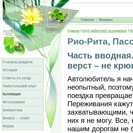
Главная
Форумы
Главная
/
Клуб любителей геснериевых
/
К
Рио-Рита, Пасо
Часть вводная.
К началу раздела
верст – не крю
История
Автолюбитель я на
Советы по уходу
неопытный, поэтом
Любительский опыт
поездка превращае
Коллекция
Переживания кажут
Фотогалерея
захватывающими, чт
Библиотека
Вопрос — ответ
них я не могу. Все,
Форум
нашим дорогам не б