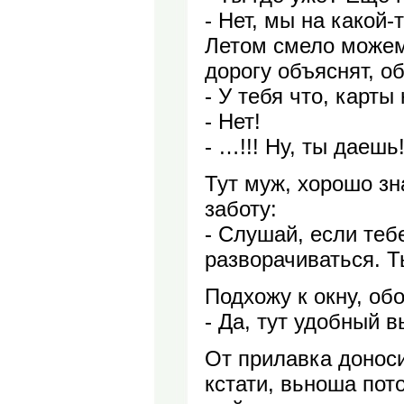
- Нет, мы на какой-
Летом смело можем 
дорогу объяснят, о
- У тебя что, карты
- Нет!
- …!!! Ну, ты даешь
Тут муж, хорошо зн
заботу:
- Слушай, если теб
разворачиваться. 
Подхожу к окну, об
- Да, тут удобный в
От прилавка доноси
кстати, вьноша пот