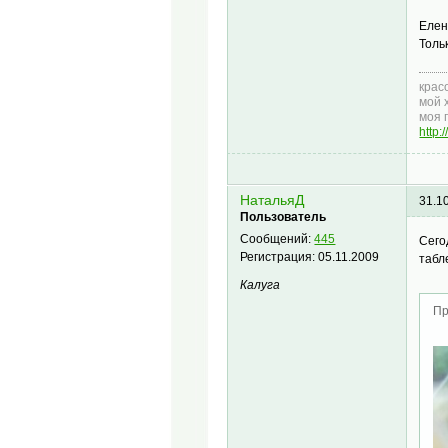
Елен
Толь
крас
мой 
моя 
http
НатальяД
31.1
Пользователь
Сообщений:
445
Сего
Регистрация:
05.11.2009
табл
Калуга
Пр