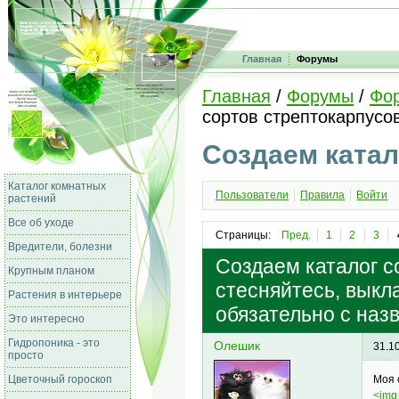
Главная
Форумы
Главная
/
Форумы
/
Фо
сортов стрептокарпусо
Создаем катал
Каталог комнатных
Пользователи
Правила
Войти
растений
Все об уходе
Страницы:
Пред.
1
2
3
Вредители, болезни
Создаем каталог с
Крупным планом
стесняйтесь, выкл
Растения в интерьере
обязательно с наз
Это интересно
Гидропоника - это
Олешик
31.1
просто
Цветочный гороскоп
Моя 
<img 