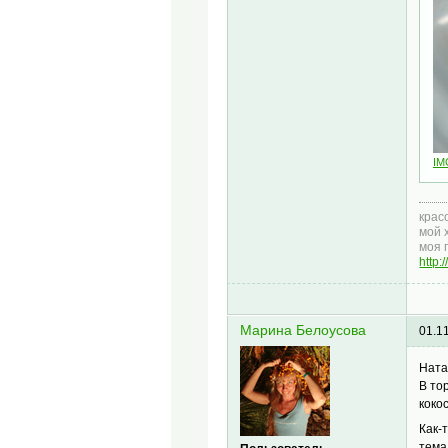
IM
крас
мой 
моя 
http
Марина Белоусова
01.1
Ната
В то
коко
Как-
тема