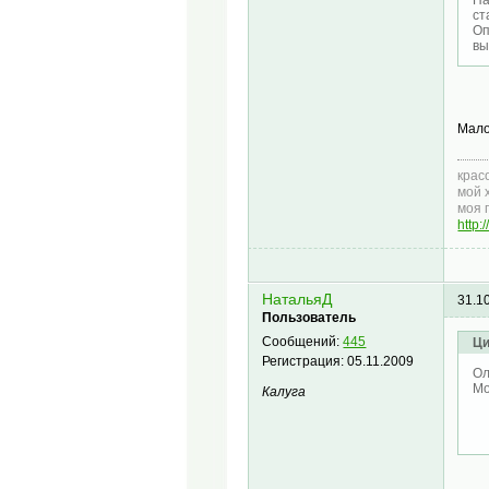
На
ст
Оп
вы
Мал
крас
мой 
моя 
http
НатальяД
31.1
Пользователь
Сообщений:
445
Ци
Регистрация:
05.11.2009
Ол
Мо
Калуга