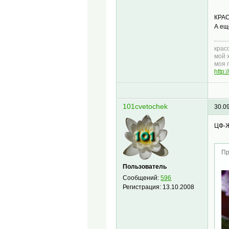
КРАС
А еще
крас
мой 
моя 
http
101cvetochek
30.0
ЦФ-
Пр
Пользователь
Сообщений:
596
Регистрация:
13.10.2008