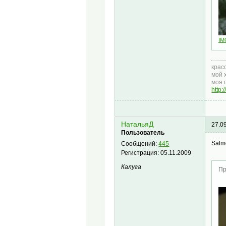
IM
крас
мой 
моя 
http
НатальяД
27.0
Пользователь
Salm
Сообщений:
445
Регистрация:
05.11.2009
Калуга
Пр