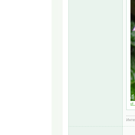
cf_
Инте