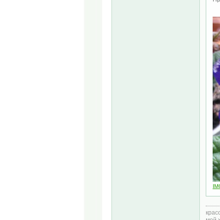
IM
крас