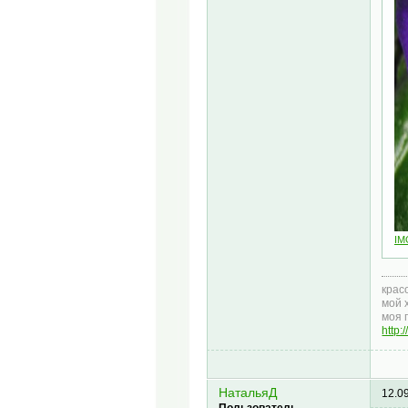
IM
крас
мой 
моя 
http
НатальяД
12.0
Пользователь