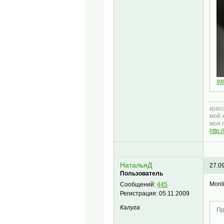
IM
крас
мой 
моя 
http
НатальяД
27.0
Пользователь
Monli
Сообщений:
445
Регистрация:
05.11.2009
Калуга
Пр