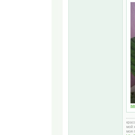
IM
крас
мой 
моя 