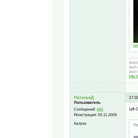
IM
крас
мой 
моя 
http
НатальяД
27.0
Пользователь
ЦФ-С
Сообщений:
445
Регистрация:
05.11.2009
Калуга
Пр