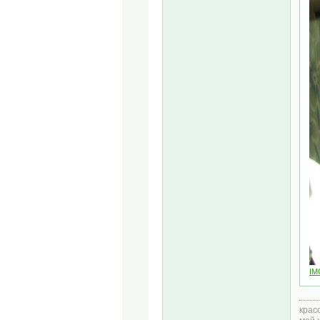
IM
крас