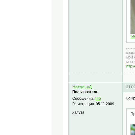
IM
крас
мой 
моя 
http
НатальяД
27.0
Пользователь
Loll
Сообщений:
445
Регистрация:
05.11.2009
Калуга
Пр