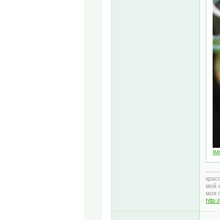
IM
крас
мой 
моя 
http