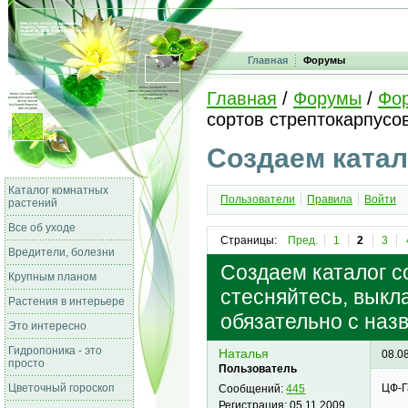
Главная
Форумы
Главная
/
Форумы
/
Фо
сортов стрептокарпусо
Создаем катал
Каталог комнатных
Пользователи
Правила
Войти
растений
Все об уходе
Страницы:
Пред.
1
2
3
Вредители, болезни
Создаем каталог с
Крупным планом
стесняйтесь, выкл
Растения в интерьере
обязательно с наз
Это интересно
Гидропоника - это
Наталья
08.0
просто
Пользователь
Цветочный гороскоп
ЦФ-Г
Сообщений:
445
Регистрация:
05.11.2009