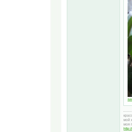
IM
крас
мой 
моя 
http