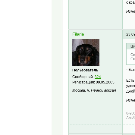
с кр
Изме
Filaria
23.0
Ци
Св
Сц
- Ес
Пользователь
Сообщений:
324
Есть
Регистрация:
09.05.2005
удов
Москва, м. Речной вокзал
Джо
Изме
8-90
Аль