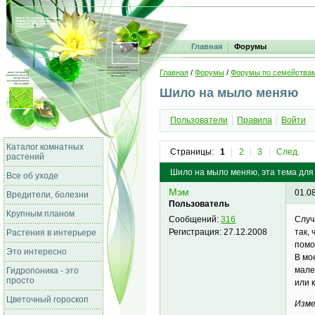
Главная
Форумы
Главная
/
Форумы
/
Форумы по семейства
Шило на мыло меняю
Пользователи
Правила
Войти
Каталог комнатных
Страницы:
1
2
3
След.
растений
Шило на мыло меняю, эта тема для 
Все об уходе
Мэм
01.0
Вредители, болезни
Пользователь
Крупным планом
Случ
Сообщений:
316
так,
Регистрация:
27.12.2008
Растения в интерьере
помо
Это интересно
В мо
мале
Гидропоника - это
просто
или 
Цветочный гороскоп
Изме