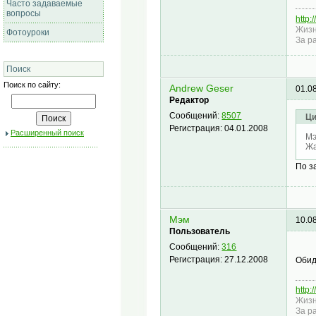
Часто задаваемые
вопросы
http:
Жизн
Фотоуроки
За р
Поиск
Поиск по сайту:
Andrew Geser
01.0
Редактор
Сообщений:
8507
Ци
Регистрация:
04.01.2008
Расширенный поиск
Мэ
Жа
По з
Мэм
10.0
Пользователь
Сообщений:
316
Регистрация:
27.12.2008
Обид
http:
Жизн
За р