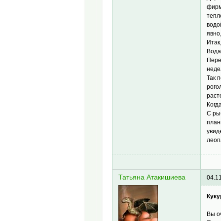
фирм
тепл
водо
явно
Итак
Вода
Пере
нед
Так 
рого
раст
Когд
С ры
план
увид
леоп
Татьяна Атакишиева
04.1
Куку
Вы о