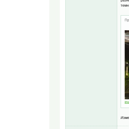
разн
темн
Пр
im
Изме