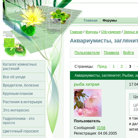
Главная
Форумы
Главная
/
Форумы
/
Обсуждения
/
Зверье 
Аквариумисты, заглянит
Пользователи
Правила
Войти
Каталог комнатных
Страницы:
Пред.
1
2
3
растений
Аквариумисты, загляните!, Рыбки, а
Все об уходе
рыба хитрая
17.0
Вредители, болезни
Крупным планом
Ци
Растения в интерьере
ЦР
10
Это интересно
я та
Гидропоника - это
Пользователь
просто
и да
Сообщений:
3158
акти
Цветочный гороскоп
Регистрация:
04.06.2005