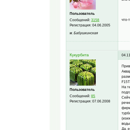
Пользователь
что-
Сообщений:
3158
Регистрация:
04.06.2005
м. Бабушкинская
Кукурбита
04.1
Прив
Аква
разм
F15T8
На т
Пользователь
подг
Сообщений:
85
Сейч
Регистрация:
07.06.2008
речн
фирм
турб
(изи
воды
Да, 