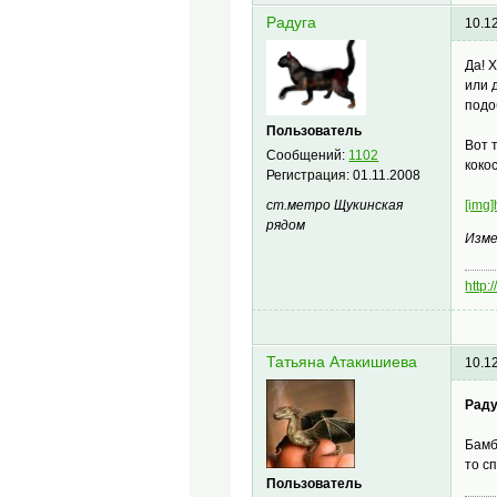
Радуга
10.1
Да! 
или 
подо
Пользователь
Вот 
Сообщений:
1102
коко
Регистрация:
01.11.2008
[img]
ст.метро Щукинская
рядом
Изме
http:
Татьяна Атакишиева
10.1
Раду
Бамб
то с
Пользователь