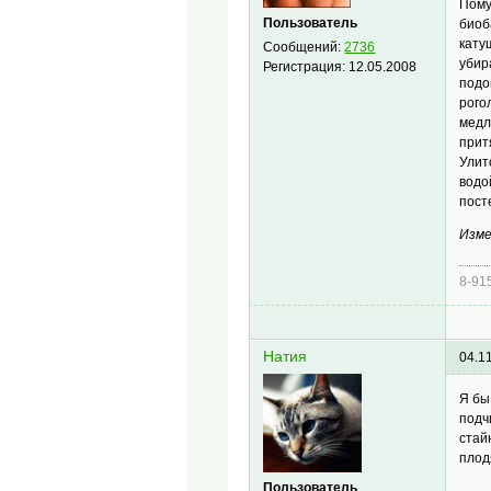
Пому
Пользователь
биоб
кату
Сообщений:
2736
убир
Регистрация:
12.05.2008
подо
рого
медл
прит
Улит
водо
пост
Изме
8-91
Натия
04.1
Я бы
подч
стай
плод
Пользователь