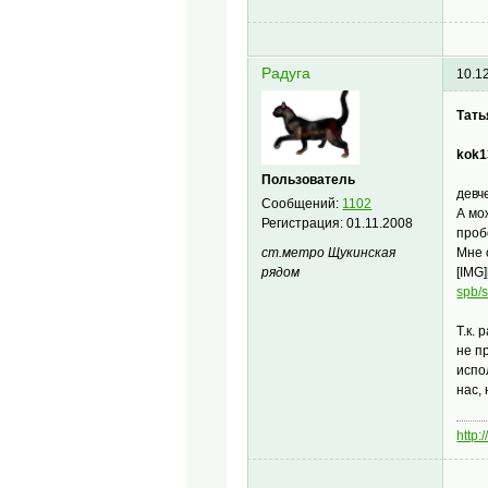
Радуга
10.1
Тать
kok1
Пользователь
девч
Сообщений:
1102
А мо
Регистрация:
01.11.2008
проб
Мне 
ст.метро Щукинская
[IMG]
рядом
spb/
Т.к.
не п
испо
нас,
http: