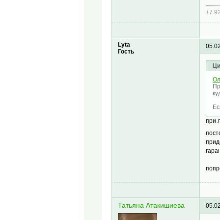
+7 9
Lyta
05.0
Гость
Ци
Ол
Пр
ку
Ес
при 
пост
прид
гара
попр
Татьяна Атакишиева
05.0