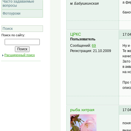
Часто задаваемые
а фи
м. Бабушкинская
вопросы
бано
Фотоуроки
Поиск
ЦРКС
17.0
Поиск по сайту:
Пользователь
Ну и
Сообщений:
69
Те ж
Регистрация:
21.10.2009
Расширенный поиск
начн
Зато
в ак
на н
Про 
опис
рыба хитрая
17.0
пон
внач