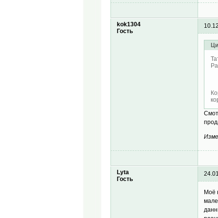
kok1304
10.1
Гость
Ци
Та
Ра
Ко
ко
Смот
прод
Изме
Lyta
24.0
Гость
Моё 
мале
данн