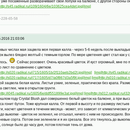
о уже посаженные разворачивают свои лопухи на балконе, с другой стороны о
http://s45.radikal.ru/i109/1604/6e/103625cea4det.jpg[/img]
б-228-б5-58
5.2016 21:03:06
рвых числах мая зацвела моя первая калла - через 5-6 недель после выкладыва
ок вылез бледно желтый с темным горлом. По мере цветения цвет стал как у 
лось.
Сейчас розовеет. Очень красивый цветок. И куст огромный, мне по п
о лист по сравнению с цветком.
http://s020.radikal.ru/i715/1605/1b/2f110aeb2bd2t.jpg[/img]
[img]http://s45.radika
http://s020.radikal.ru/i717/1605/d7/a0f867d3a5f9t.jpg[/img]
[img]http://s010.radikal
ой зацвела белая калла. Листья узкие, зеленые, практически без крапа. Разме
да светлее, чем в открытом грунте.
http://i045.radikal.ru/1605/6e/ddf551899e3at.jpg[/img]
[img]http://s012.radikal.ru/i
ошлом году Crystal Blush дал совершенно белый цветок на балконе, а при выс
са гонит бутон. Тоже крупная калла. От первой в высоту и по размеру листьев
ти, насчет цветения в течении месяца - может, это зависит от климатических ус
 до выкопки - цветок не зеленел, не отсыхал, ничего с ним не происходило. В
невые сорта. Потом они зеленели и я их срезала. Все это тянулось до выкопк
, солнце было до часу дня, потом плотная тень от дома.