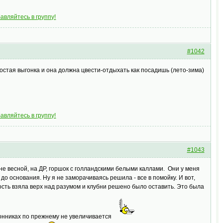
авляйтесь в группу!
#1042
ростая выгонка и она должна цвести-отдыхать как посадишь (лето-зима)
авляйтесь в группу!
#1043
не весной, на ДР, горшок с голландскими белыми каллами. Они у меня
до основания. Ну я не заморачиваясь решила - все в помойку. И вот,
сть взяла верх над разумом и клубни решено было оставить. Это была
конниках по прежнему не увеличивается