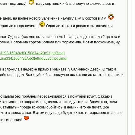
ремя - под зиму)
пару сортовых и благополучно сложила все в
е дело, на волне нового увлечение накупила кучу сортов в ИМ
.
мерло до конца ничего!
Одна детка так и росла в стаканчике, и
все. Одесса (как мне сказали, она же Шварцвальд) выгнала 2 цветка и
спомню. Половина сортов болела или тормозила. Фотки плохонькие, ну
.ru/i192/1604/4d/0150a74a20c1t.jpg[/img]
al.ru/i334/1604/31/5b3fe9dd553ct.jpg[/img]
 и сложила в ведерке прямо в комнате, у балконной двери. О таком
 себя оправдал. Все клубни благополучно долежали до марта, отрастили
его каллы без проблем пересаживаются в покупной грунт. Сажаю в
у в землю - не понравилось, очень часто идут гнили. Возможно, если
атывать - проще кокосом обойтись, в нем ничего не гниет. Все
 что выкопала все. В этом году надо будет их как-то маркировать после
будет сюрприз!