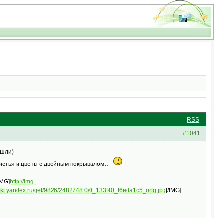
RSS
#1041
ушли)
 листья и цветы с двойным покрывалом…
IMG]
http://img-
fotki.yandex.ru/get/9826/2482748.0/0_133f40_f6eda1c5_orig.jpg
[/IMG]