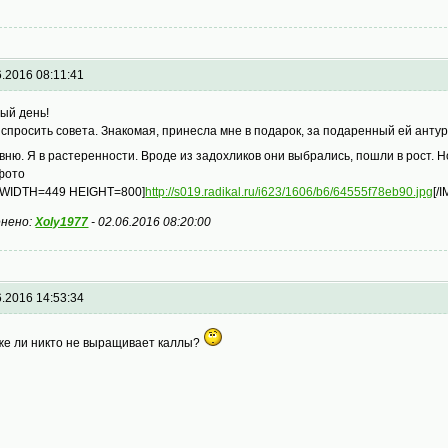
6.2016 08:11:41
ый день!
 спросить совета. Знакомая, принесла мне в подарок, за подаренный ей антури
вню. Я в растеренности. Вроде из задохликов они выбрались, пошли в рост. Н
фото
 WIDTH=449 HEIGHT=800]
http://s019.radikal.ru/i623/1606/b6/64555f78eb90.jpg
[/
нено:
Xoly1977
-
02.06.2016 08:20:00
6.2016 14:53:34
же ли никто не выращивает каллы?