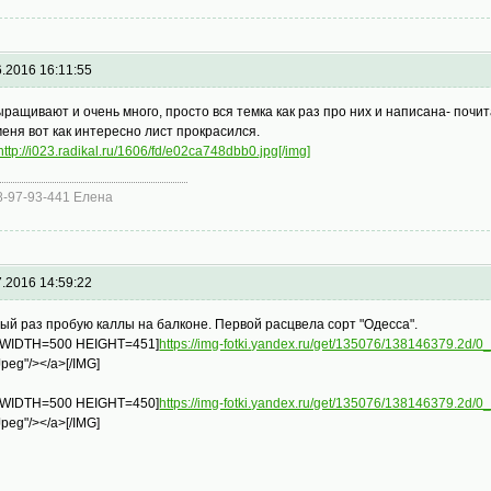
6.2016 16:11:55
ыращивают и очень много, просто вся темка как раз про них и написана- почи
меня вот как интересно лист прокрасился.
http://i023.radikal.ru/1606/fd/e02ca748dbb0.jpg[/img]
68-97-93-441 Елена
7.2016 14:59:22
ый раз пробую каллы на балконе. Первой расцвела сорт "Одесса".
 WIDTH=500 HEIGHT=451]
https://img-fotki.yandex.ru/get/135076/138146379.2d
Jpeg"/></a>[/IMG]
 WIDTH=500 HEIGHT=450]
https://img-fotki.yandex.ru/get/135076/138146379.2d/
Jpeg"/></a>[/IMG]