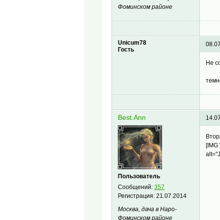
Фоминском районе
Unicum78
08.0
Гость
Не с
темн
Best.Ann
14.0
Втор
[IMG
alt="
Пользователь
Сообщений:
357
Регистрация:
21.07.2014
Москва, дача в Наро-
Фоминском районе