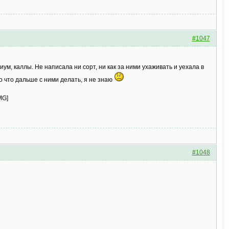
#1047
ум, каллы. Не написала ни сорт, ни как за ними ухаживать и уехала в
о что дальше с ними делать, я не знаю
IMG]
#1048