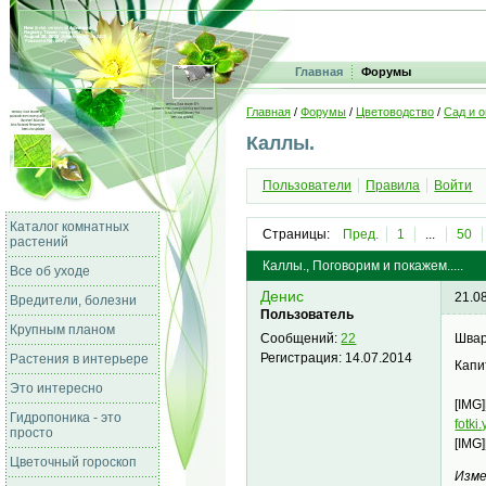
Главная
Форумы
Главная
/
Форумы
/
Цветоводство
/
Сад и о
Каллы.
Пользователи
Правила
Войти
Каталог комнатных
Страницы:
Пред.
1
...
50
растений
Каллы., Поговорим и покажем.....
Все об уходе
Денис
21.0
Вредители, болезни
Пользователь
Крупным планом
Швар
Сообщений:
22
Регистрация:
14.07.2014
Растения в интерьере
Капи
Это интересно
[IMG]
Гидропоника - это
fotk
просто
[IMG]
Цветочный гороскоп
Изме