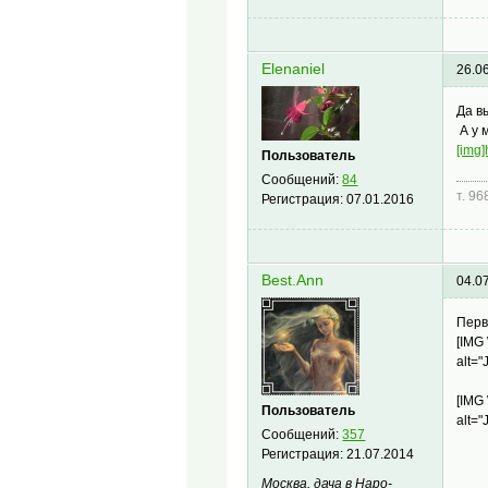
Elenaniel
26.0
Да в
А у 
[img]
Пользователь
Сообщений:
84
т. 9
Регистрация:
07.01.2016
Best.Ann
04.0
Перв
[IMG
alt="
[IMG
Пользователь
alt="
Сообщений:
357
Регистрация:
21.07.2014
Москва, дача в Наро-