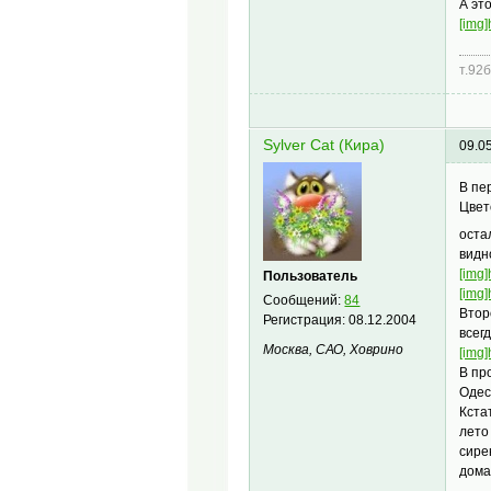
А эт
[img]
т.92
Sylver Cat (Кира)
09.0
В пе
Цвет
оста
видн
[img]
Пользователь
[img]
Сообщений:
84
Втор
Регистрация:
08.12.2004
всег
Москва, САО, Ховрино
[img]
В пр
Одес
Кста
лето
сире
дома