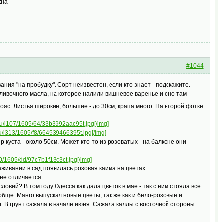
кна
#1044
ния "на пробудку". Сорт неизвестен, если кто знает - подскажите.
сливочного масла, на которое налили вишневое варенье и оно там
ояс. Листья широкие, большие - до 30см, крапа много. На второй фотке
l.ru/i107/1605/64/33b3992aac95t.jpg[/img]
.ru/i313/1605/f8/664539466395t.jpg[/img]
р куста - около 50см. Может кто-то из розоватых - на балконе они
320/1605/dd/97c7b1f13c3ct.jpg[/img]
аживании в сад появилась розовая кайма на цветах.
 не отличается.
ловий? В том году Одесса как дала цветок в мае - так с ним стояла все
ообще. Манго выпускал новые цветы, так же как и бело-розовые и
и. В грунт сажала в начале июня. Сажала каллы с восточной стороны