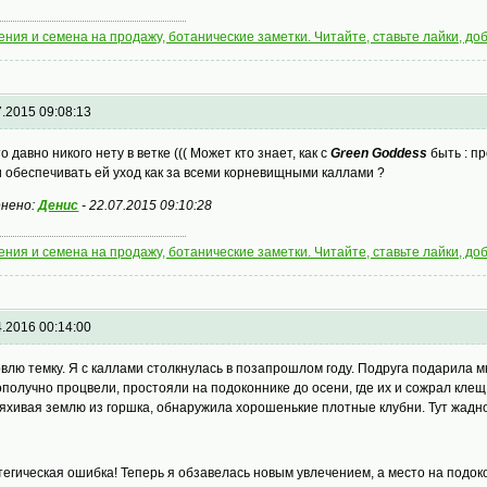
ения и семена на продажу, ботанические заметки. Читайте, ставьте лайки, доб
7.2015 09:08:13
о давно никого нету в ветке ((( Может кто знает, как с
Green Goddess
быть : п
и обеспечивать ей уход как за всеми корневищными каллами ?
нено:
Денис
-
22.07.2015 09:10:28
ения и семена на продажу, ботанические заметки. Читайте, ставьте лайки, доб
4.2016 00:14:00
влю темку. Я с каллами столкнулась в позапрошлом году. Подруга подарила м
ополучно процвели, простояли на подоконнике до осени, где их и сожрал клещ 
яхивая землю из горшка, обнаружила хорошенькие плотные клубни. Тут жадно
тегическая ошибка! Теперь я обзавелась новым увлечением, а место на подо