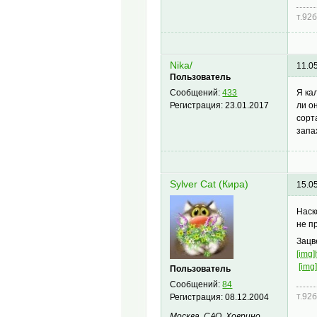
т.92
Nika/
11.0
Пользователь
Я ка
Сообщений:
433
ли о
Регистрация:
23.01.2017
сорт
запа
Sylver Cat (Кира)
15.0
Наск
не п
Зацв
[img]
[img
Пользователь
Сообщений:
84
т.92
Регистрация:
08.12.2004
Москва, САО, Ховрино