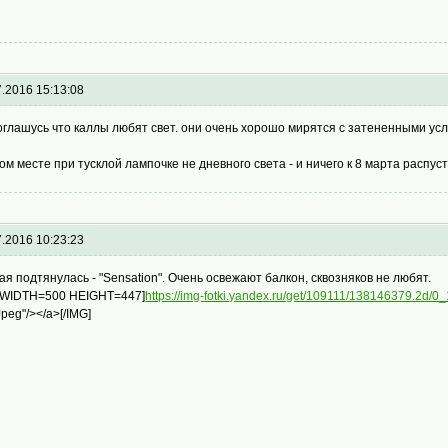
7.2016 15:13:08
оглашусь что каллы любят свет. они очень хорошо мирятся с затененными ус
ом месте при тусклой лампочке не дневного света - и ничего к 8 марта распус
7.2016 10:23:23
ая подтянулась - "Sensation". Очень освежают балкон, сквозняков не любят.
 WIDTH=500 HEIGHT=447]
https://img-fotki.yandex.ru/get/109111/138146379.2d/
Jpeg"/></a>[/IMG]