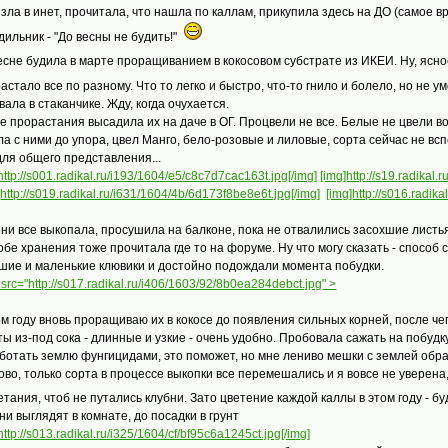
зла в инет, прочитала, что нашла по каллам, прикупила здесь на ДО (самое в
дильник - "До весны не будить!"
есне будила в марте проращиванием в кокосовом субстрате из ИКЕИ. Ну, ясно
астало все по разному. Что то легко и быстро, что-то гнило и болело, но не у
вала в стаканчике. Жду, когда очухается.
е прорастания высадила их на даче в ОГ. Процвели не все. Белые не цвели во
ла с ними до упора, цвел Манго, бело-розовые и лиловые, сорта сейчас не в
 для общего представления...
http://s001.radikal.ru/i193/1604/e5/c8c7d7cac163t.jpg[/img]
[img]http://s19.radikal
]http://s019.radikal.ru/i631/1604/4b/6d173f8be8e6t.jpg[/img]
[img]http://s016.radik
ени все выкопала, просушила на балконе, пока не отвалились засохшие листья
обе хранения тоже прочитала где то на форуме. Ну что могу сказать - способ
шие и маленькие клювики и достойно подождали момента побудки.
src="http://s017.radikal.ru/i406/1603/92/8b0ea284debct.jpg" >
ом году вновь проращиваю их в кокосе до появления сильных корней, после ч
ты из-под сока - длинные и узкие - очень удобно. Пробовала сажать на побудк
ботать землю фунгицидами, это поможет, но мне лениво мешки с землей обраб
ово, только сорта в процессе выкопки все перемешались и я вовсе не уверена,
етания, чтоб не путались клубни. Зато цветение каждой каллы в этом году - 
они выглядят в комнате, до посадки в грунт
http://s013.radikal.ru/i325/1604/cf/bf95c6a1245ct.jpg[/img]