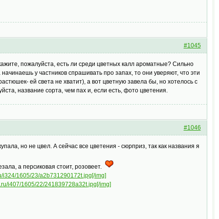
#1045
скажите, пожалуйста, есть ли среди цветных калл ароматные? Сильно
а начинаешь у частников спрашивать про запах, то они уверяют, что эти
астюшек- ей света не хватит), а вот цветную завела бы, но хотелось с
йста, название сорта, чем пах и, если есть, фото цветения.
#1046
купала, но не цвел. А сейчас все цветения - сюрприз, так как названия я
езала, а персиковая стоит, розовеет.
.ru/i324/1605/23/a2b731290172t.jpg[/img]
al.ru/i407/1605/22/241839728a32t.jpg[/img]