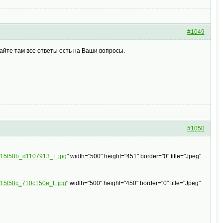
#1049
тайте там все ответы есть на Ваши вопросы.
#1050
/0_15f58b_d1107913_L.jpg
" width="500" height="451" border="0" title="Jpeg"
0_15f58c_710c150e_L.jpg
" width="500" height="450" border="0" title="Jpeg"