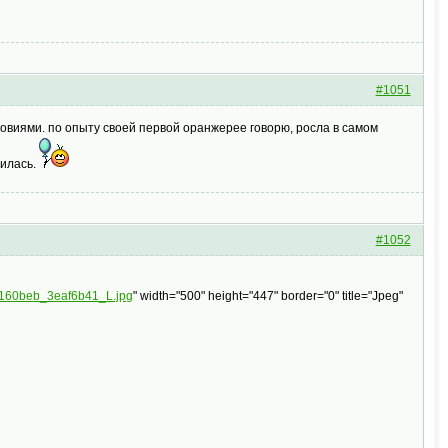
#1051
ловиями. по опыту своей первой оранжерее говорю, росла в самом
тилась.
#1052
0_160beb_3eaf6b41_L.jpg
" width="500" height="447" border="0" title="Jpeg"