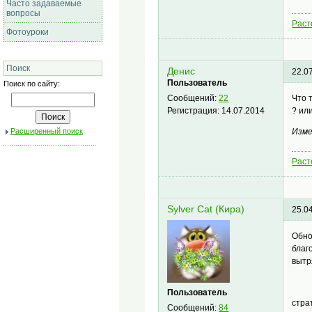
Часто задаваемые
вопросы
Раст
Фотоуроки
Поиск
Денис
22.0
Пользователь
Поиск по сайту:
Что т
Сообщений:
22
? ил
Регистрация:
14.07.2014
Расширенный поиск
Изме
Раст
Sylver Cat (Кира)
25.0
Обно
благ
вытр
Пользователь
стра
Сообщений:
84