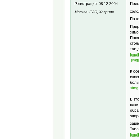
Регистрация:
08.12.2004
Поле
холо
Москва, САО, Ховрино
По в
Прор
зимо
Посл
стоя
так,
[img]
[img
К ос
спос
боль
<img 
В эт
паке
обра
здор
зацв
Так 
[img]