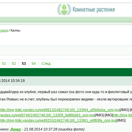
город
/ Каллы.
51
52
53
54
След.
8.2014 10:34:19
дцвайлдер из клубня, первый раз сажал (на фото они куда то в фиолетовый 
тан Романс не в счет, клубень был перекормлен видимо - лезли мутировшие
http://img-fotki.yandex.ru/get/9813/2482748.0/0_133f44_af5b6eba_orig.jpg
[/IMG] [
i.yandex.ru/get/9746/2482748.0/0_133f3f_9df86d93_orig.jpg
[/IMG] [IMG]
http://img-
http://img-fotki.yandex.ru/get/9253/2482748.0/0_133f41_e8f69fa_orig.jpg
[/IMG]
нено:
Денис
-
21.08.2014 10:37:28
(
ошибка фото
)