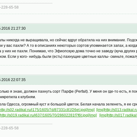
б-228-б5-58
5.2016 21:27:30
ллы никогда не выращивала, но сейчас вдруг обратила на них внимание. Под
ни у вас пахли? А то в описаниях некоторых сортов упоминается запах, а когд
а у них не пахли. Понимаю, что Эфиопскую дома точно не заведу (куча других р
хом. Если у кого- нибудь были (есть) пахнущие цветные каллы- скиньте, пожалу
5.2016 22:07:35
олько я знаю, должен пахнуть сорт Парфе (Perfait). У меня он где-то есть, я по
рикрепила к клубням.
ела Одесса, огромный куст и большой цветок. Белая начала зеленеть, я ее ср
http://s02.radikal.ru/i175/1605/7d/87331c81f26et.jpg[/img]
[img]http://s013.radikal
]http://s019.radikal.ru/i637/1605/70/28602281f7f6t.jpg[/img]
[img]http://s017.radik
б-228-б5-58