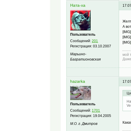
Ната-ха
17.0
Желт
А во
[IMG]
Пользователь
[IMG]
Сообщений:
201
[IMG]
Регистрация:
03.10.2007
Марьино-
мой 
Даже
Багратионовская
hazarka
17.0
Ци
На
Пользователь
Ve
Сообщений:
1701
Регистрация:
19.04.2005
Кака
М.О. г. Дмитров