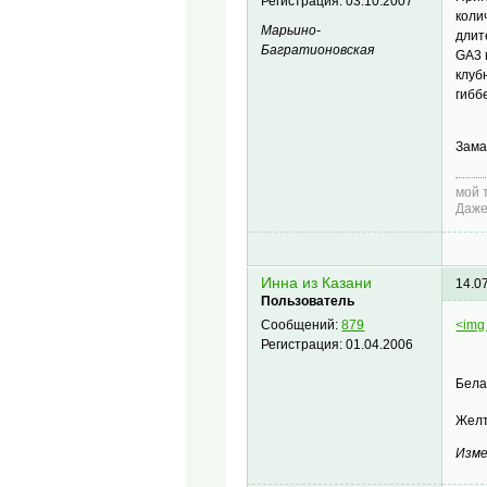
Регистрация:
03.10.2007
коли
Марьино-
длит
Багратионовская
GA3 
клуб
гибб
Зама
мой 
Даже
Инна из Казани
14.0
Пользователь
<img 
Сообщений:
879
Регистрация:
01.04.2006
Бела
Желт
Изме