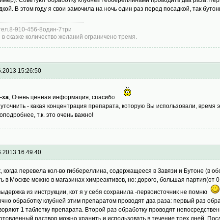
дкой. В этом году я свои замочила на ночь один раз перед посадкой, так бутон
тел.8-910-456-8один-7три
 в сказке количество желаний ограничено тремя.
6.2013 15:26:50
-ха
, Очень ценная информация, спасибо
 уточнить - какая концентрация препарата, которую Вы использовали, время э
поподробнее, т.к. это очень важно!
6.2013 16:49:40
к
, когда перевела кол-во гиббереллина, содержащееся в Завязи и Бутоне (в обо
ть в Москве можно в магазинах химреактивов, но: дорого, большая партия(от 0.
выдержка из инструкции, кот я у себя сохранила -первоисточник не помню
чно обработку клубней этим препаратом проводят два раза: первый раз обраб
воряют 1 таблетку препарата. Второй раз обработку проводят непосредственн
отовленный раствор можно хранить и использовать в течение трех дней. По