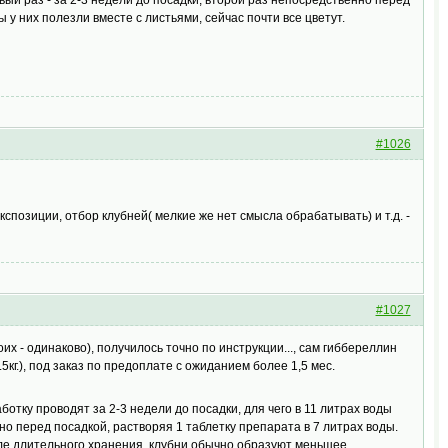
ы у них полезли вместе с листьями, сейчас почти все цветут.
#1026
кспозиции, отбор клубней( мелкие же нет смысла обрабатывать) и т.д. -
#1027
их - одинаково), получилось точно по инструкции..., сам гиббереллин
5кг.), под заказ по предоплате с ожиданием более 1,5 мес.
отку проводят за 2-3 недели до посадки, для чего в 11 литрах воды
о перед посадкой, растворяя 1 таблетку препарата в 7 литрах воды.
сле длительного хранения, клубни обычно образуют меньшее