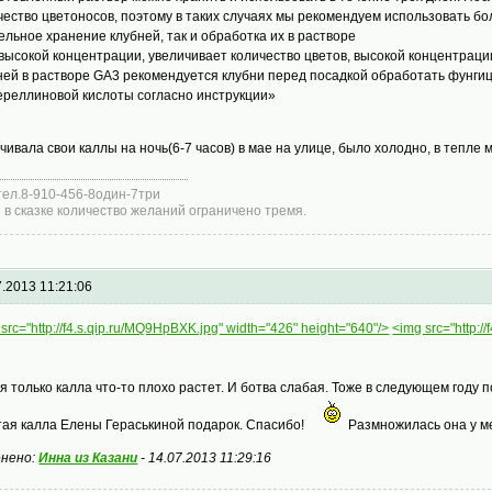
чество цветоносов, поэтому в таких случаях мы рекомендуем использовать бо
ельное хранение клубней, так и обработка их в растворе
высокой концентрации, увеличивает количество цветов, высокой концентраци
ней в растворе GA3 рекомендуется клубни перед посадкой обработать фунги
ереллиновой кислоты согласно инструкции»
чивала свои каллы на ночь(6-7 часов) в мае на улице, было холодно, в тепл
тел.8-910-456-8один-7три
 в сказке количество желаний ограничено тремя.
7.2013 11:21:06
src="http://f4.s.qip.ru/MQ9HpBXK.jpg" width="426" height="640"/>
<img src="http:/
я только калла что-то плохо растет. И ботва слабая. Тоже в следующем году 
ая калла Елены Гераськиной подарок. Спасибо!
Размножилась она у ме
нено:
Инна из Казани
-
14.07.2013 11:29:16