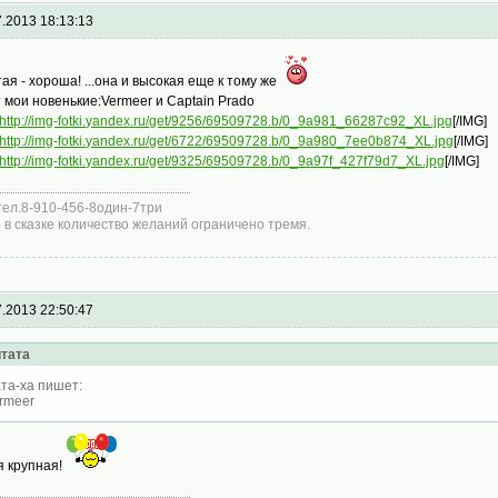
7.2013 18:13:13
ая - хороша! ...она и высокая еще к тому же
т мои новенькие:Vermeer и Captain Prado
http://img-fotki.yandex.ru/get/9256/69509728.b/0_9a981_66287c92_XL.jpg
[/IMG]
http://img-fotki.yandex.ru/get/6722/69509728.b/0_9a980_7ee0b874_XL.jpg
[/IMG]
http://img-fotki.yandex.ru/get/9325/69509728.b/0_9a97f_427f79d7_XL.jpg
[/IMG]
тел.8-910-456-8один-7три
 в сказке количество желаний ограничено тремя.
7.2013 22:50:47
тата
та-ха пишет:
rmeer
я крупная!