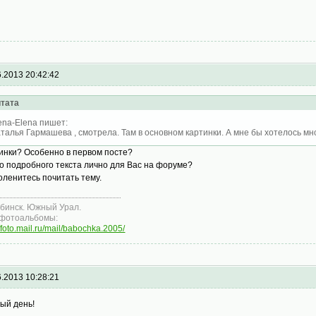
6.2013 20:42:42
тата
ena-Elena пишет:
талья Гармашева , смотрела. Там в основном картинки. А мне бы хотелось мн
инки? Особенно в первом посте?
о подробного текста лично для Вас на форуме?
оленитесь почитать тему.
бинск. Южный Урал.
фотоальбомы:
//foto.mail.ru/mail/babochka.2005/
6.2013 10:28:21
ый день!