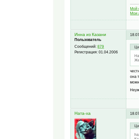
-------
Мой 
Мои 
Инна из Казани
18.0
Пользователь
Сообщений:
879
Ци
Регистрация:
01.04.2006
На
Же
чест
она 
можн
Неуж
Ната-ха
18.0
Ци
ha
Ка