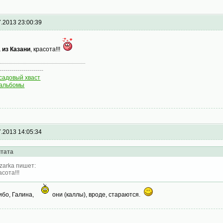
7.2013 23:00:39
 из Казани
, красота!!!
----------------------
садовый хваст
альбомы
7.2013 14:05:34
тата
zarka пишет:
асота!!!
ибо, Галина,
они (каллы), вроде, стараются.