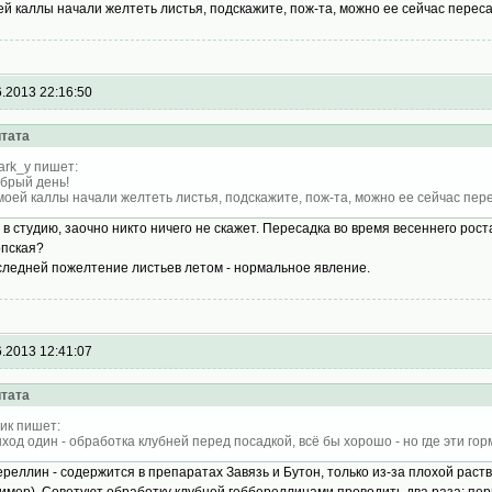
ей каллы начали желтеть листья, подскажите, пож-та, можно ее сейчас перес
6.2013 22:16:50
тата
ark_y пишет:
брый день!
моей каллы начали желтеть листья, подскажите, пож-та, можно ее сейчас пе
 в студию, заочно никто ничего не скажет. Пересадка во время весеннего рост
пская?
следней пожелтение листьев летом - нормальное явление.
6.2013 12:41:07
тата
ик пишет:
ход один - обработка клубней перед посадкой, всё бы хорошо - но где эти гор
ереллин - содержится в препаратах Завязь и Бутон, только из-за плохой раст
имер). Советуют обработку клубней геббереллинами проводить два раза: перв