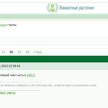
город
/ Каллы.
51
52
53
54
След.
6.2013 22:39:42
обный текст есть в
ЭДСР
 не можешь изменить обстоятельства - измени свое отношение к ним...
________________________
овые цветы