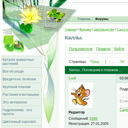
Главная
Форумы
Главная
/
Форумы
/
Цветоводство
/
Сад и о
Каллы.
Пользователи
Правила
Войти
Каталог комнатных
Страницы:
Пред.
1
...
50
растений
Каллы., Поговорим и покажем.....
Все об уходе
Lusi
03.0
Вредители, болезни
Крупным планом
Подр
Растения в интерьере
Если
Это интересно
____
Сад
Гидропоника - это
Редактор
просто
Сообщений:
5465
Цветочный гороскоп
Регистрация:
27.01.2005