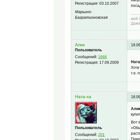
Регистрация:
03.10.2007
поса
Марьино-
Багратионовская
мой 
Даже
Алик
18.0
Пользователь
Сообщений:
1666
Ната
Регистрация:
17.09.2009
Хочу
т.е. 
Ната-ха
18.0
Али
купи
Вот 
Пользователь
«Обы
раст
Сообщений:
201
Приг