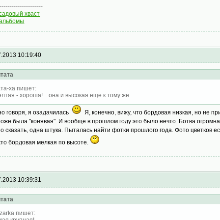
----------------------
садовый хваст
альбомы
7.2013 10:19:40
тата
та-ха пишет:
лтая - хороша! ...она и высокая еще к тому же
но говоря, я озадачилась
Я, конечно, вижу, что бордовая низкая, но не п
тоже была "конявая". И вообще в прошлом году это было нечто. Ботва огромна
о сказать, одна штука. Пыталась найти фотки прошлого года. Фото цветков ест
то бордовая мелкая по высоте.
7.2013 10:39:31
тата
zarka пишет:
кая крупная!