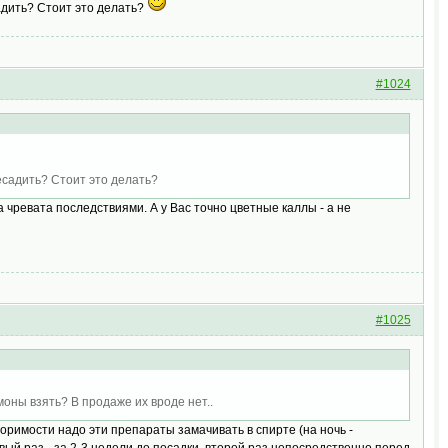
адить? Стоит это делать?
#1024
ресадить? Стоит это делать?
а чревата последствиями. А у Вас точно цветные каллы - а не
#1025
моны взять? В продаже их вроде нет..
воримости надо эти препараты замачивать в спирте (на ночь -
ый раз - за 2-3 недели до посадки, второй раз непосредственно перед