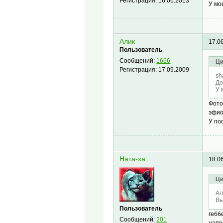
Регистрация:
16.06.2013
У мо
Алик
17.0
Пользователь
Сообщений:
1666
Ци
Регистрация:
17.09.2009
sh
До
У 
Фото
эфио
У по
Ната-ха
18.0
Ци
Ал
Вы
Пользователь
гебб
Сообщений:
201
напр