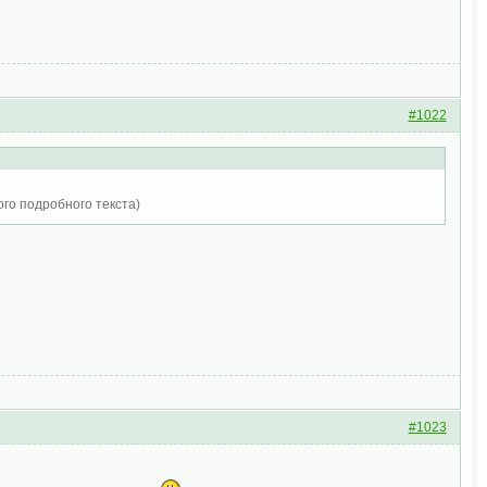
#1022
ого подробного текста)
#1023