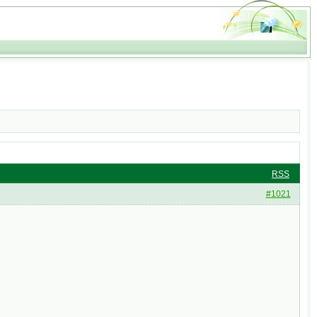
RSS
#1021