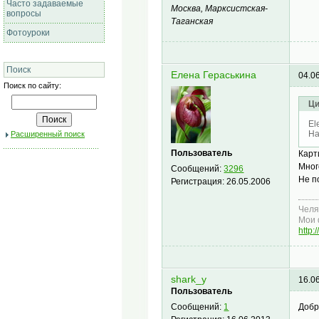
Часто задаваемые
Москва, Марксистская-
вопросы
Таганская
Фотоуроки
Поиск
Елена Гераськина
04.0
Поиск по сайту:
Ци
El
На
Расширенный поиск
Пользователь
Карт
Мног
Сообщений:
3296
Не п
Регистрация:
26.05.2006
Челя
Мои 
http:
shark_y
16.0
Пользователь
Добр
Сообщений:
1