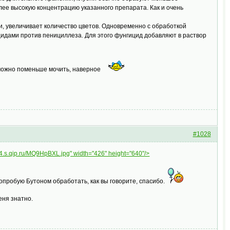
лее высокую концентрацию указанного препарата. Как и очень
и, увеличивает количество цветов. Одновременно с обработкой
цидами против пенициллеза. Для этого фунгицид добавляют в раствор
е можно поменьше мочить, наверное
#1028
/f4.s.qip.ru/MQ9HpBXL.jpg" width="426" height="640"/>
попробую Бутоном обработать, как вы говорите, спасибо.
ня знатно.