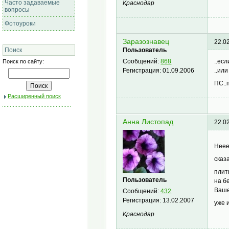
Часто задаваемые
Краснодар
вопросы
Фотоуроки
Заразознавец
22.0
Поиск
Пользователь
..ес
Сообщений:
868
Поиск по сайту:
..ил
Регистрация:
01.09.2006
ПС..
Расширенный поиск
Анна Листопад
22.0
Неее
сказ
плит
Пользователь
на б
Ваше
Сообщений:
432
Регистрация:
13.02.2007
уже 
Краснодар