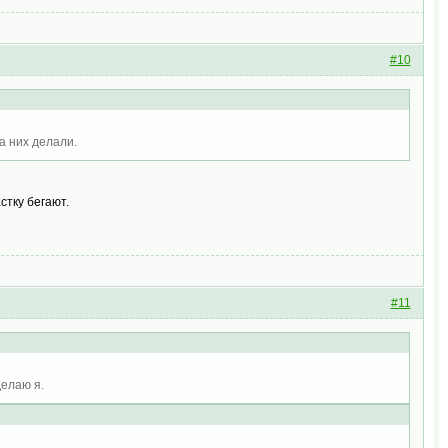
#10
за них делали.
стку бегают.
#11
делаю я.