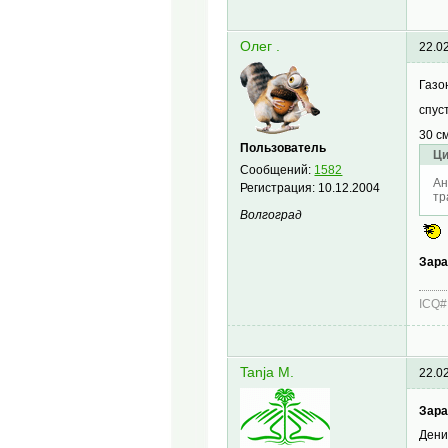
Олег .
22.0
Газо
спус
30 с
Пользователь
Ци
Сообщений:
1582
Ан
Регистрация:
10.12.2004
тр
Волгоград
Зара
ICQ#
Tanja M.
22.0
Зара
Дени