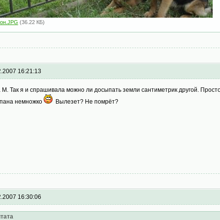
зон.JPG
(36.22 КБ)
2.2007 16:21:13
a M. Так я и спрашивала можно ли досыпать земли сантиметрик другой. Прост
пана немножко
Вылезет? Не помрёт?
2.2007 16:30:06
тата