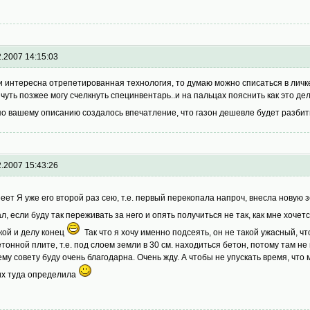
2.2007 14:15:03
ли интересна отрепетированная технология, то думаю можно списаться в личк
и чуть позжее могу счелкнуть специнвентарь..и на пальцах пояснить как это де
по вашему описанию создалось впечатление, что газон дешевле будет разби
2.2007 15:43:26
еет Я уже его второй раз сею, т.е. первый перекопала напроч, внесла новую 
ал, если буду так переживать за него и опять получиться не так, как мне хоч
кой и делу конец
Так что я хочу именно подсеять, он не такой ужасный, 
етонной плите, т.е. под слоем земли в 30 см. находиться бетон, потому там не
му совету буду очень благодарна. Очень жду. А чтобы не упускать время, что
их туда определила