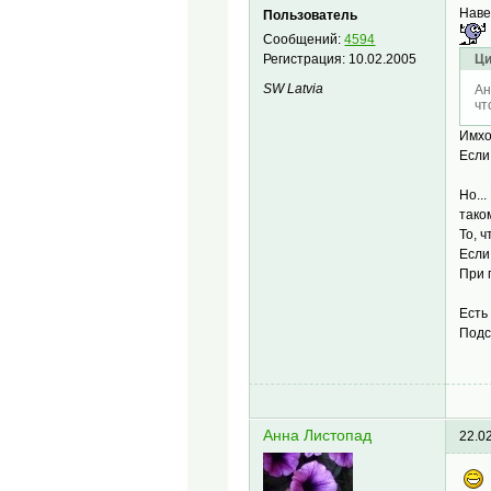
Наве
Пользователь
Сообщений:
4594
Регистрация:
10.02.2005
Ци
SW Latvia
Ан
чт
Имхо
Если
Но..
тако
То, 
Если
При 
Есть
Подс
Анна Листопад
22.0