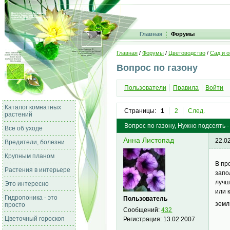
Главная
Форумы
Главная
/
Форумы
/
Цветоводство
/
Сад и о
Вопрос по газону
Пользователи
Правила
Войти
Каталог комнатных
Страницы:
1
2
След.
растений
Вопрос по газону, Нужно подсеять -
Все об уходе
Анна Листопад
22.0
Вредители, болезни
Крупным планом
В пр
Растения в интерьере
запо
лучш
Это интересно
или 
Гидропоника - это
Пользователь
земл
просто
Сообщений:
432
Цветочный гороскоп
Регистрация:
13.02.2007