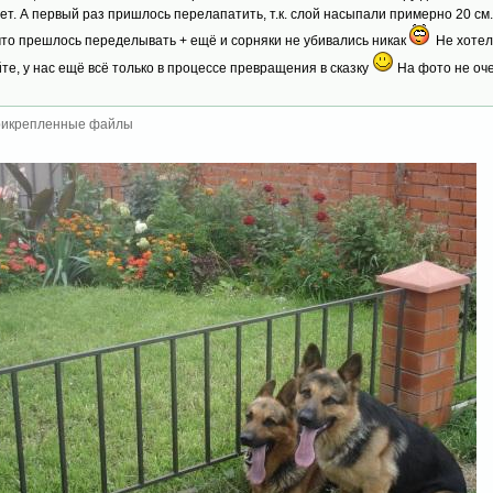
ет. А первый раз пришлось перелапатить, т.к. слой насыпали примерно 20 см
 что прешлось переделывать + ещё и сорняки не убивались никак
Не хотела
йте, у нас ещё всё только в процессе превращения в сказку
На фото не оче
икрепленные файлы