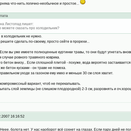
рняка что-нить логично-необычное и простое...
тата
на Листопад пишет:
о можете сказать про холодильник?
 в холодильник не нужно.
 решите сделать по-своему, просто сейте в прорехи...
. Если вы уже имеете полноценные куртинки травы, то они будут угнетать вно
м случае ровного травяного коврика.
что бетон внизу... Если сплошной плитой - похуже, вода вероятно застаивается.
 же бетон кусками - он траве не помеха.
правильном уходе за газоном ему имхо и меньше 30 см слоя хватит.
 компромиссный вариант, чтоб не перекапывать.
ыпать слой землицы (не слишком плодородной) 2-3 см, разровнять и оч.хоро
2.2007 16:16:52
Неее, болота нет. У нас наоборот всё сохнет на глазах. Если пару дней не по