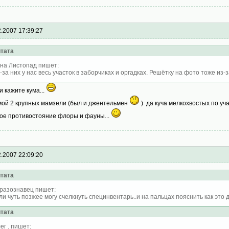
2.2007 17:39:27
тата
на Листопад пишет:
-за них у нас весь участок в заборчиках и оргадках. Решётку на фото тоже из-
и кажите кума...
мой 2 крупных мамзели (был и джентельмен
) да куча мелкохвостых по уча
ое противостояние флоры и фауны...
2.2007 22:09:20
тата
разознавец пишет:
или чуть позжее могу счелкнуть специнвентарь..и на пальцах пояснить как это 
тата
ег . пишет: