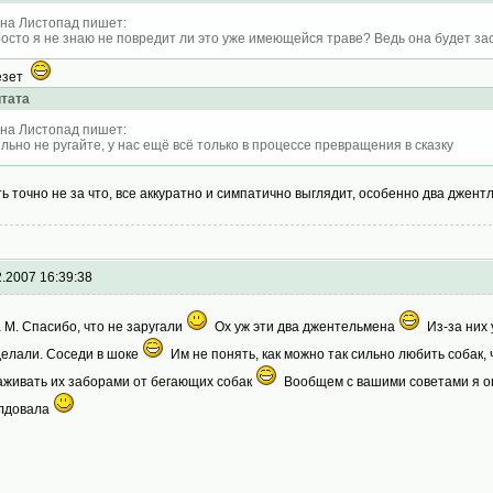
на Листопад пишет:
осто я не знаю не повредит ли это уже имеющейся траве? Ведь она будет 
езет
тата
на Листопад пишет:
льно не ругайте, у нас ещё всё только в процессе превращения в сказку
ть точно не за что, все аккуратно и симпатично выглядит, особенно два джен
2.2007 16:39:38
a M. Спасибо, что не заругали
Ох уж эти два джентельмена
Из-за них у
делали. Соседи в шоке
Им не понять, как можно так сильно любить собак, 
аживать их заборами от бегающих собак
Вообщем с вашими советами я оп
лдовала