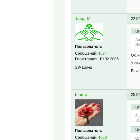
Tanja M.
22.0
Ци
Ан
Из
Пользователь
Сообщений:
4594
Ох, н
Регистрация:
10.02.2005
У са
SW Latvia
Вечн
blume
25.0
Ци
За
..
Ци
Пользователь
Сообщений:
4600
Ол