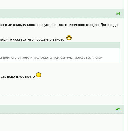
#4
кого им холодильника не нужно, и так великолепно всходят. Даже годы
так, что кажется, что проще его заново
ты немного от земли, получается как бы ямки между кустиками
нать новенькое нечто
#5