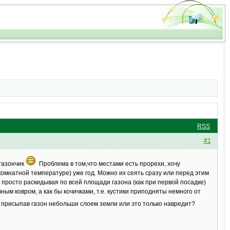
RSS
#1
 газончик
Проблема в том,что местами есть прорехи, хочу
 комнатной температуре) уже год. Можно их сеять сразу или перед этим
 просто раскидывая по всей площади газона (как при первой посадке)
ым ковром, а как бы кочичками, т.е. кустики приподняты немного от
присыпав газон небольши слоем земли или это только навредит?