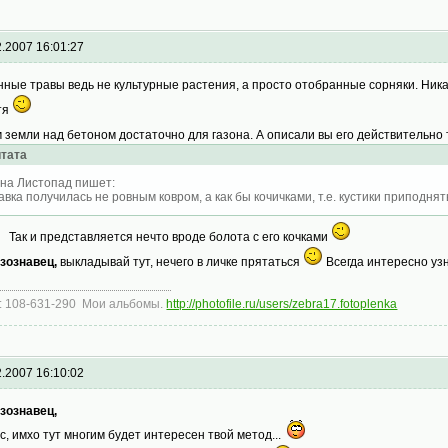
2.2007 16:01:27
нные травы ведь не культурные растения, а просто отобранные сорняки. Ника
тя
м земли над бетоном достаточно для газона. А описали вы его действительно 
тата
на Листопад пишет:
авка получилась не ровным ковром, а как бы кочичками, т.е. кустики приподня
Так и представляется нечто вроде болота с его кочками
зознавец,
выкладывай тут, нечего в личке прятаться
Всегда интересно уз
: 108-631-290 Мои альбомы.
http://photofile.ru/users/zebra17.fotoplenka
2.2007 16:10:02
зознавец,
с, имхо тут многим будет интересен твой метод...