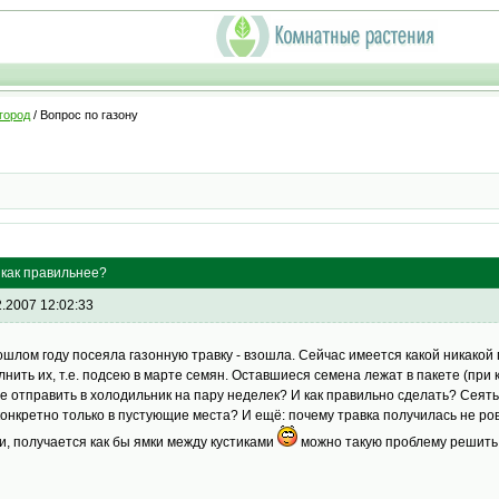
город
/ Вопрос по газону
 как правильнее?
2.2007 12:02:33
ошлом году посеяла газонную травку - взошла. Сейчас имеется какой никакой
лнить их, т.е. подсею в марте семян. Оставшиеся семена лежат в пакете (при
е отправить в холодильник на пару неделек? И как правильно сделать? Сеять
конкретно только в пустующие места? И ещё: почему травка получилась не ровн
и, получается как бы ямки между кустиками
можно такую проблему решить 