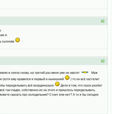
#2
е.
лаю я.
ть сызнова
#3
землю и сеяла снова, на третий раз меня уже не хватит
Муж
ется (хотя ему нравился и первый и нынешний
) то он всё застелит
чтобы переделывать всё координально
Дело в том, что газон разбит
 всё так гладко, собственно из-за этого и пришлось переделывать.
 можете сказать про холодильник? Стоит или нет? А то я бы сегодня