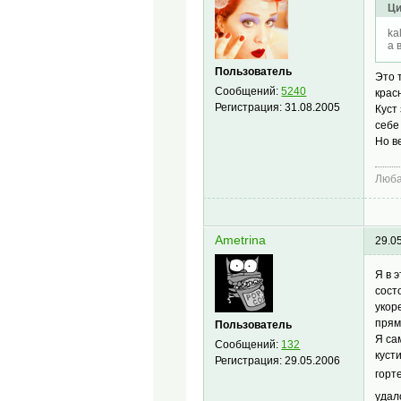
Ци
ka
а 
Пользователь
Это 
Сообщений:
5240
крас
Регистрация:
31.08.2005
Куст
себе
Но в
Люб
Ametrina
29.0
Я в 
сост
укор
прям
Пользователь
Я са
Сообщений:
132
куст
Регистрация:
29.05.2006
горт
удал