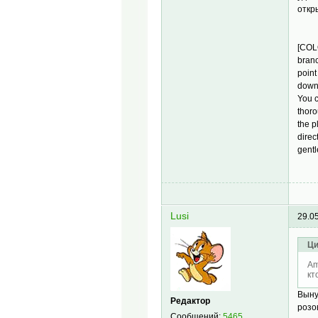
откр
[COLO
branc
point
down 
You c
thoro
the p
direc
gentl
Lusi
29.0
Ци
Am
кт
Выну
Редактор
розо
Сообщений:
5465