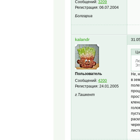
Сообщений:
3209
Регистрация:
06.07.2004
Болгариа
kalandr
31.0
Ци
Лю
Эт
Пользователь
Не, 
в зе
Сообщений:
4200
поле
Регистрация:
24.01.2005
проц
г.Ташкент
прос
клен
голо
пуст
раск
чере
лист