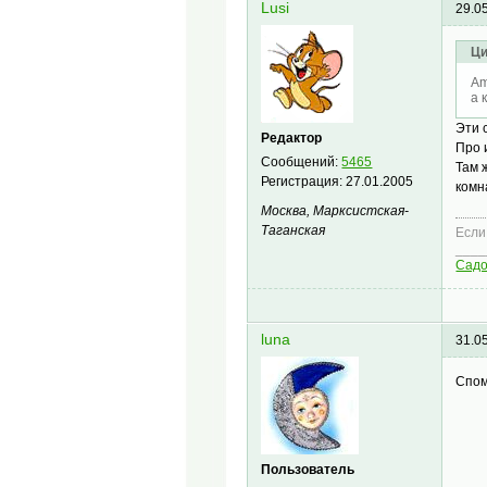
Lusi
29.0
Ци
Am
а 
Эти 
Редактор
Про 
Сообщений:
5465
Там 
Регистрация:
27.01.2005
комн
Москва, Марксистская-
Таганская
Если
____
Сад
luna
31.0
Спом
Пользователь