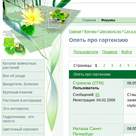
Главная
Форумы
Главная
/
Форумы
/
Цветоводство
/
Сад и о
Опять про гортензию
Пользователи
Правила
Войти
Каталог комнатных
Страницы:
1
2
3
4
5
растений
Опять про гортензию
Все об уходе
Стрекоза (СПб)
08.0
Вредители, болезни
Пользователь
Крупным планом
Стащ
Сообщений:
65
заче
Регистрация:
04.02.2006
Растения в интерьере
глуб
Это интересно
Гидропоника - это
просто
Наташа Санкт-
08.0
Цветочный гороскоп
Петербург