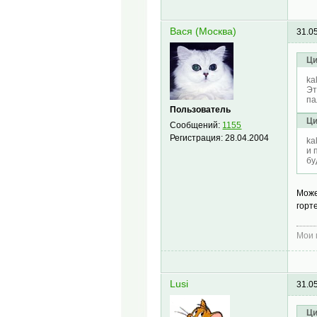
Вася (Москва)
31.0
Ци
ka
Эт
па
Пользователь
Ци
Сообщений:
1155
Регистрация:
28.04.2004
ka
и 
бу
Може
горт
Мои 
Lusi
31.0
Ци