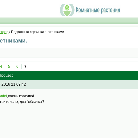
город
/ Подвесные корзинки с летниками.
етниками.
4
5
6
7
роцесс...
6.2016 21:09:42
aniel
,очень красиво!
твительно, два "облачка"!