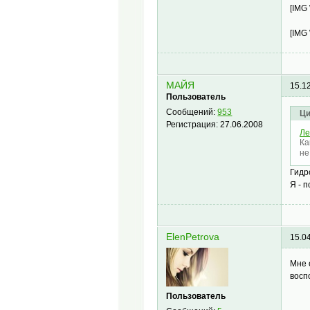
[IMG
[IMG
МАЙЯ
15.1
Пользователь
Сообщений:
953
Ци
Регистрация:
27.06.2008
Ле
Ка
не
Гидр
Я - 
ElenPetrova
15.0
Мне 
восп
Пользователь