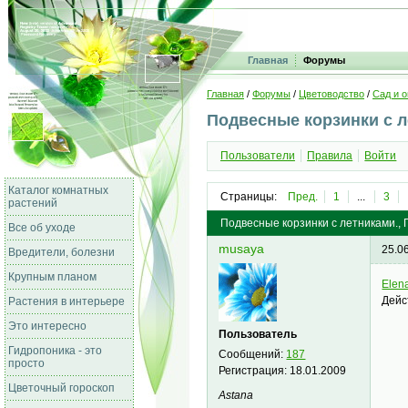
Главная
Форумы
Главная
/
Форумы
/
Цветоводство
/
Сад и о
Подвесные корзинки с л
Пользователи
Правила
Войти
Каталог комнатных
Страницы:
Пред.
1
...
3
растений
Подвесные корзинки с летниками., П
Все об уходе
musaya
25.0
Вредители, болезни
Крупным планом
Elen
Дейс
Растения в интерьере
Это интересно
Пользователь
Гидропоника - это
Сообщений:
187
просто
Регистрация:
18.01.2009
Цветочный гороскоп
Astana