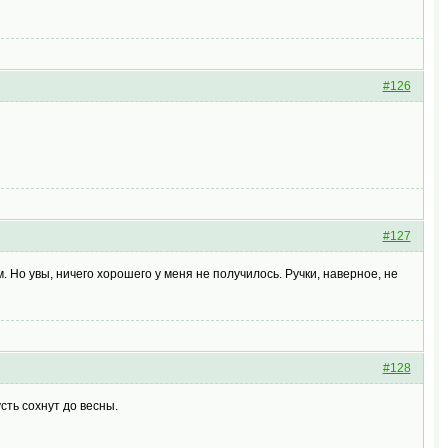
#126
#127
 Но увы, ничего хорошего у меня не получилось. Ручки, наверное, не
#128
сть сохнут до весны.