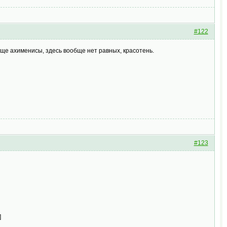
#122
еще ахименисы, здесь вообще нет равных, красотень.
#123
]
]