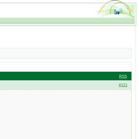
RSS
#121