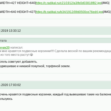
 WIDTH=427 HEIGHT=640]
https://c.radikal.ru/c21/1912/a3/fe0d03818f82.jpg
[/IMG]
 WIDTH=640 HEIGHT=427]
https://b.radikal.ru/b34/1912/0f/d0500ce76ed4.jpg
[/IMG]
2.2019 13:33:12
тата
нчик39
написал:
к мне нравятся подвесные корзинки!!!! Сделала весной по вашим рекомендация
 из того места растут😭
огель советуют добавлять.
подмешиваю и никакой покупной, торфяной земли.
4.2020 17:03:02
очень нравятся подвесные корзинки, каждый год вывешиваю такие на балконе
ользуюсь