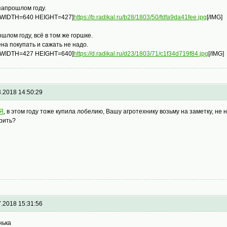
запрошлом году.
 WIDTH=640 HEIGHT=427]
https://b.radikal.ru/b28/1803/50/fdfa9da41fee.jpg
[/IMG]
ошлом году, всё в том же горшке.
на покупать и сажать не надо.
 WIDTH=427 HEIGHT=640]
https://d.radikal.ru/d23/1803/71/c1f34d719f84.jpg
[/IMG]
3.2018 14:50:29
Я
, в этом году тоже купила лобелию, Вашу агротехнику возьму на заметку, не 
рить?
7.2018 15:31:56
нька