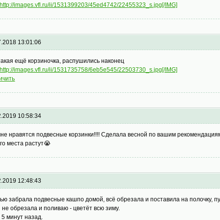
http://images.vfl.ru/ii/1531399203/45ed4742/22455323_s.jpg[/IMG]
7.2018 13:01:06
такая ещё корзиночка, распушились наконец
http://images.vfl.ru/ii/1531735758/6eb5e545/22503730_s.jpg[/IMG]
ичить
2.2019 10:58:34
мне нравятся подвесные корзинки!!!! Сделала весной по вашим рекомендациям.
ого места растут😭
2.2019 12:48:43
ью забрала подвесные кашпо домой, всё обрезала и поставила на полочку, пу
 не обрезала и поливаю - цветёт всю зиму.
 5 минут назад.