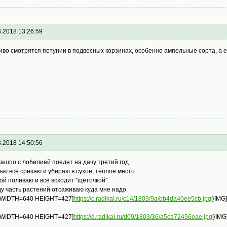
3.2018 13:26:59
иво смотрятся петунии в подвесных корзинах, особенно ампельные сорта, а 
3.2018 14:50:56
кашпо с лобелией поедет на дачу третий год.
ью всё срезаю и убираю в сухое, тёплое место.
ой поливаю и всё всходит "щёточкой".
ду часть растений отсаживаю куда мне надо.
 WIDTH=640 HEIGHT=427]
https://c.radikal.ru/c14/1803/9a/bb4da40ee5cb.jpg
[/IMG
 WIDTH=640 HEIGHT=427]
https://d.radikal.ru/d09/1803/36/a5ca72456eae.jpg
[/IMG