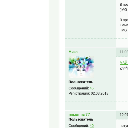
В по
[IMG
В пр
Семе
[IMG
Hика
11.0
МАЙ
удоб
Пользователь
Сообщений:
45
Регистрация:
02.03.2018
ромашка77
12.0
Пользователь
пету
Сообщений:
40