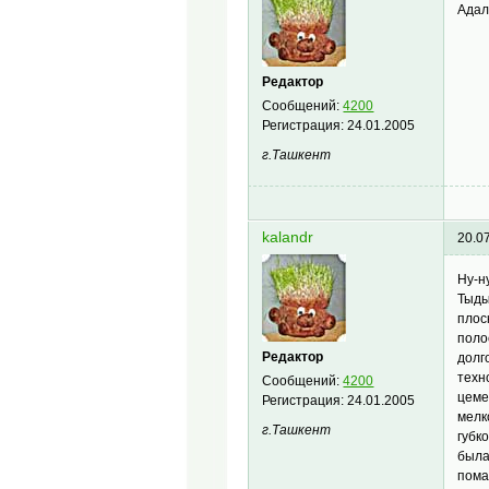
Адал
Редактор
Сообщений:
4200
Регистрация:
24.01.2005
г.Ташкент
kalandr
20.0
Ну-ну
Тыды
плос
поло
Редактор
долг
техн
Сообщений:
4200
цеме
Регистрация:
24.01.2005
мелк
г.Ташкент
губк
была
пома