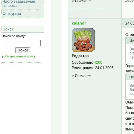
дере
г.Ташкент
Часто задаваемые
вопросы
Фотоуроки
kalandr
24.0
Поиск
Стои
Поиск по сайту:
Ци
Во
о 
Редактор
Расширенный поиск
пе
Сообщений:
4200
Горш
Регистрация:
24.01.2005
закр
г.Ташкент
Ци
Во
Во
за
Обыч
Помп
бы п
свет
что 
выки