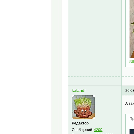
фо
kalandr
26.0
А та
Пр
Редактор
Сообщений:
4200