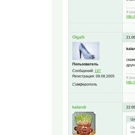
If yo
http:
OlgaN
21.0
kalan
скаж
Пользователь
друг
Сообщений:
197
Регистрация:
09.08.2005
If yo
http:
Симферополь
kalandr
22.0
Ци
Ol
че