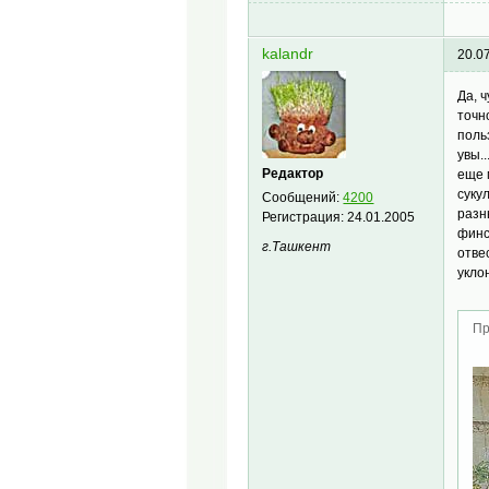
kalandr
20.0
Да, 
точн
поль
увы.
Редактор
еще 
суку
Сообщений:
4200
разн
Регистрация:
24.01.2005
финс
г.Ташкент
отве
укло
Пр