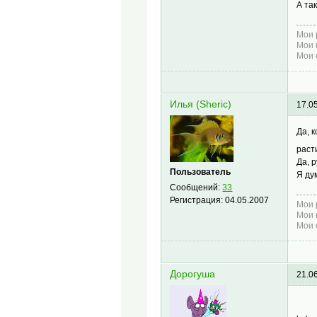
А та
Мои 
Мои 
Мои 
Илья (Sheric)
17.0
Да, 
раст
Да, 
Пользователь
Я ду
Сообщений:
33
Регистрация:
04.05.2007
Мои 
Мои 
Мои 
Дорогуша
21.0