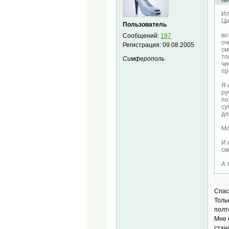
Ил
Ци
Пользователь
во
Сообщений:
197
оч
Регистрация:
09.08.2005
см
то
Симферополь
чи
пр
Я 
ру
по
су
дл
Мо
И 
см
А 
Спас
Толь
полт
Мне 
стан