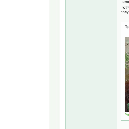
немн
пудр
полу
Пр
Pic