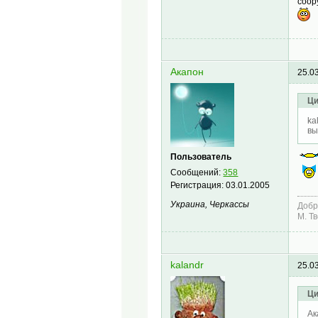
соор
Акапон
25.0
Ци
ka
вы
Пользователь
Сообщений:
358
Регистрация:
03.01.2005
Украина, Черкассы
Добр
М. Т
kalandr
25.0
Ци
Ак