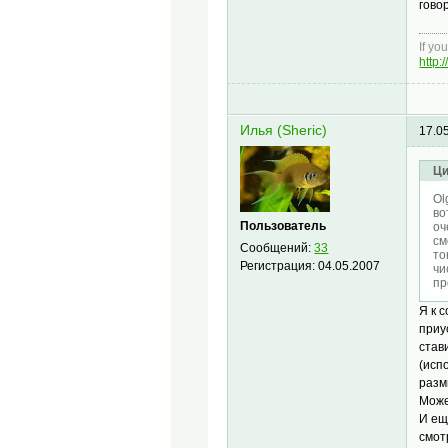
гово
If yo
http:
Илья (Sheric)
17.0
Ци
Ol
во
Пользователь
оч
см
Сообщений:
33
то
Регистрация:
04.05.2007
чи
пр
Я к 
приу
став
(исп
разм
Може
И ещ
смот