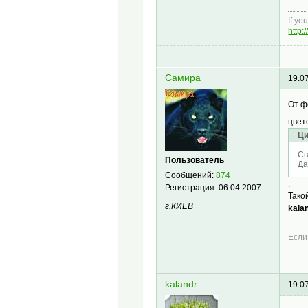
If yo
http:
Самира
19.0
От ф
цвет
Ци
Св
Пользователь
Да
Сообщений:
874
,
Регистрация:
06.04.2007
Тако
г.КИЕВ
kala
Если
kalandr
19.0