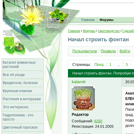
Главная
Форумы
Главная
/
Форумы
/
Цветоводство
/
Сделай
Начал строить фонтан
Пользователи
Правила
Войти
Каталог комнатных
Страницы:
Пред.
1
...
5
растений
Начал строить фонтан, Попробую по
Все об уходе
kalandr
20.0
Вредители, болезни
Крупным планом
Акап
ЕЛЕ
Растения в интерьере
юлия
Это интересно
Паси
Редактор
град
Гидропоника - это
просто
подс
Сообщений:
4200
долг
Регистрация:
24.01.2005
Цветочный гороскоп