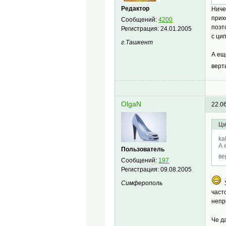
Редактор
Ниче
прих
Сообщений:
4200
поэт
Регистрация:
24.01.2005
с ци
г.Ташкент
А ещ
верт
OlgaN
22.0
Ци
ka
А 
Пользователь
ве
Сообщений:
197
Регистрация:
09.08.2005
У
Симферополь
част
непр
Че д