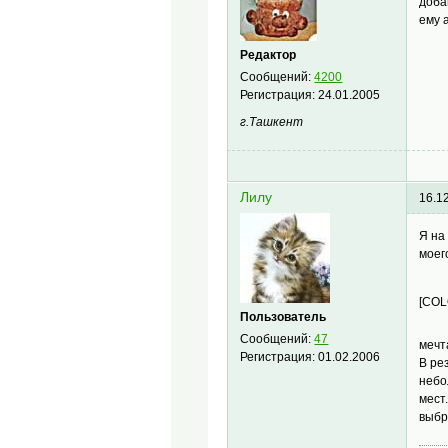
доба
ему 
Редактор
Сообщений:
4200
Регистрация:
24.01.2005
г.Ташкент
Лилу
16.1
Я на
моег
[COL
Пользователь
Сообщений:
47
меч
Регистрация:
01.02.2006
В ре
небо
мест
выбр