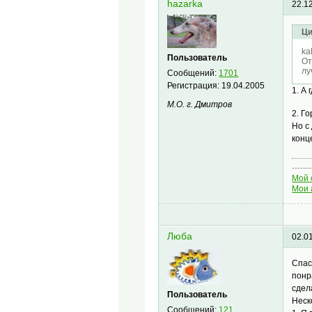
hazarka
22.1
Ци
ka
Пользователь
От
лу
Сообщений:
1701
Регистрация:
19.04.2005
1. А 
М.О. г. Дмитров
2. Г
Но с
конц
-------
Мой 
Мои 
Люба
02.0
Спас
понр
сдела
Пользователь
Неск
Сообщений:
121