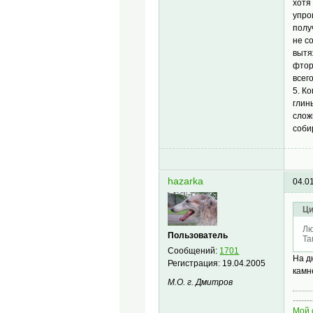
хотя
упро
полу
не с
вытя
фтор
всег
5. К
глин
слож
соби
hazarka
04.0
Ци
Лю
Пользователь
Та
Сообщений:
1701
На д
Регистрация:
19.04.2005
камн
М.О. г. Дмитров
-------
Мой 