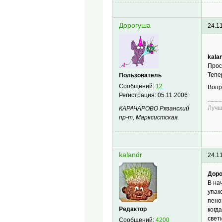
Дорогуша
24.1
kala
Прос
Тепе
Пользователь
Сообщений:
12
Вопр
Регистрация:
05.11.2006
Лучш
КАРАЧАРОВО Рязанский
пр-т, Марксистская.
kalandr
24.1
Доро
В на
упак
пено
Редактор
когд
свет
Сообщений:
4200