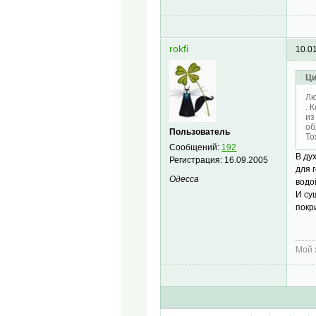
rokfi
10.0
Ци
Лю
. 
из
об
Пользователь
То
Сообщений:
192
В ду
Регистрация:
16.09.2005
для 
Одесса
водо
И су
покр
Мой 