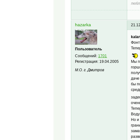
любл
hazarka
21.1
kalan
Фонт
Тепе
Пользователь
Сообщений:
1701
Регистрация:
19.04.2005
Мы г
горш
М.О. г. Дмитров
полу
даче
бы п
сред
заде
очен
Тепе
Воду
Но и
гран
зама
разв