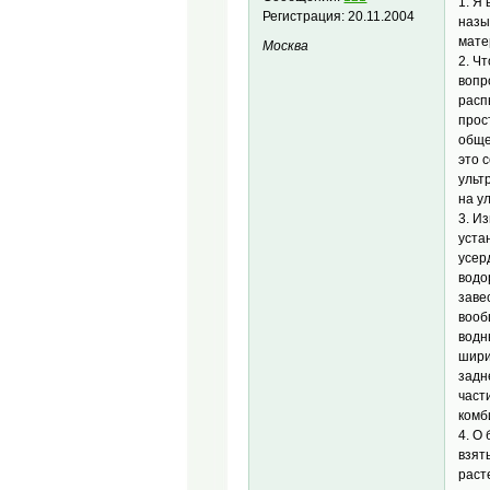
1. Я
Регистрация:
20.11.2004
назы
мате
Москва
2. Ч
вопр
расп
прос
обще
это 
ульт
на у
3. И
уста
усер
водо
заве
вооб
водн
шири
задн
част
комб
4. О
взят
раст