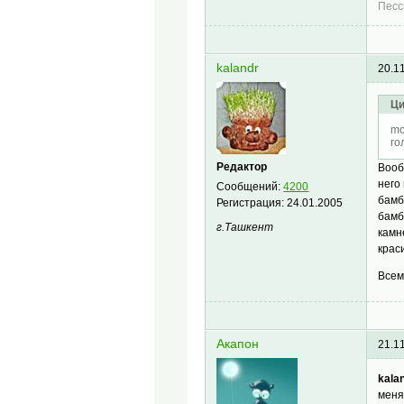
Песс
kalandr
20.1
Ци
mo
го
Редактор
Вооб
него
Сообщений:
4200
бамб
Регистрация:
24.01.2005
бамб
г.Ташкент
камн
крас
Всем
Акапон
21.1
kalan
меня