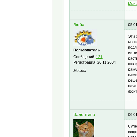
Мои 
Люба
05.0
Эти 
мы п
подл
Пользователь
исто
Сообщений:
121
раст
Регистрация:
20.11.2004
аква
раку
Москва
кисл
реше
нача
фонт
Валентина
06.0
Супе
веще