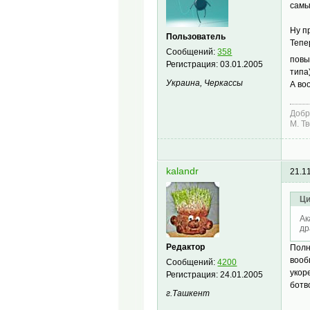
самы
Ну п
Пользователь
Тепе
Сообщений:
358
повы
Регистрация:
03.01.2005
типа
Украина, Черкассы
А во
Добр
М. Т
kalandr
21.1
Ци
Ак
др
Редактор
Полн
вооб
Сообщений:
4200
укор
Регистрация:
24.01.2005
ботв
г.Ташкент