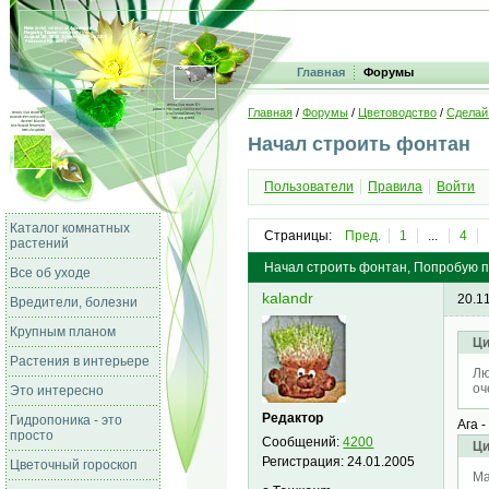
Главная
Форумы
Главная
/
Форумы
/
Цветоводство
/
Сделай
Начал строить фонтан
Пользователи
Правила
Войти
Каталог комнатных
Страницы:
Пред.
1
...
4
растений
Начал строить фонтан, Попробую по
Все об уходе
kalandr
20.1
Вредители, болезни
Крупным планом
Ци
Растения в интерьере
Лю
оч
Это интересно
Редактор
Гидропоника - это
Ага 
просто
Сообщений:
4200
Ци
Регистрация:
24.01.2005
Цветочный гороскоп
Ма