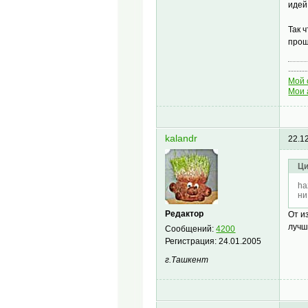
идей
Так 
прош
-------
Мой 
Мои 
kalandr
22.1
Ци
ha
ни
Редактор
От и
лучш
Сообщений:
4200
Регистрация:
24.01.2005
г.Ташкент