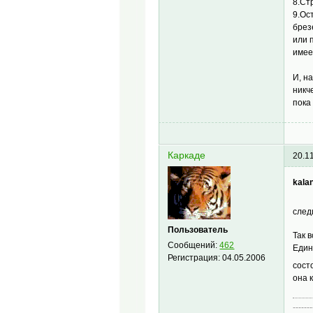
8.Ст
9.Ос
брез
или 
имее
И, н
никч
пока
Каркаде
20.1
kalan
след
Пользователь
Так 
Сообщений:
462
Един
Регистрация:
04.05.2006
сост
она 
-------