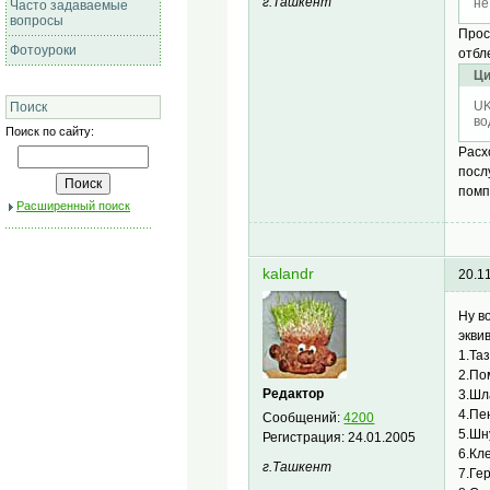
г.Ташкент
не
Часто задаваемые
вопросы
Прос
Фотоуроки
отбл
Ци
UK
Поиск
во
Поиск по сайту:
Расх
посл
помп
Расширенный поиск
kalandr
20.1
Ну в
экви
1.Та
2.По
Редактор
3.Шла
4.Пе
Сообщений:
4200
5.Шн
Регистрация:
24.01.2005
6.Кл
г.Ташкент
7.Ге