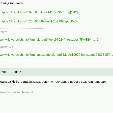
от, ещё горшочки!
http://s09.radikal.ru/i182/1006/f5/ca14177095c5.jpg[/IMG]
http://s48.radikal.ru/i120/1006/8e/de5161dff098.jpg[/IMG]
хваст
://www.flowersweb.info/forum/forum9/topic97024/messages/?PAGEN_1=1
животные
://www.flowersweb.info/forum/messages/forum33/topic109725/message2886315/?
7.2010 15:10:37
сандра Чеботаева,
ах как хороши! А последние просто сразили наповал!
ушка по имена Наташка