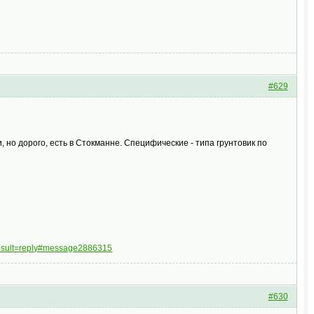
#629
но дорого, есть в Стокманне. Специфические - типа грунтовик по
result=reply#message2886315
#630