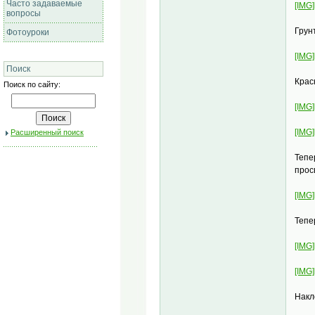
Часто задаваемые
[IMG]
вопросы
Грун
Фотоуроки
[IMG]
Поиск
Крас
Поиск по сайту:
[IMG]
[IMG]
Расширенный поиск
Тепе
прос
[IMG]
Тепе
[IMG]
[IMG]
Накл