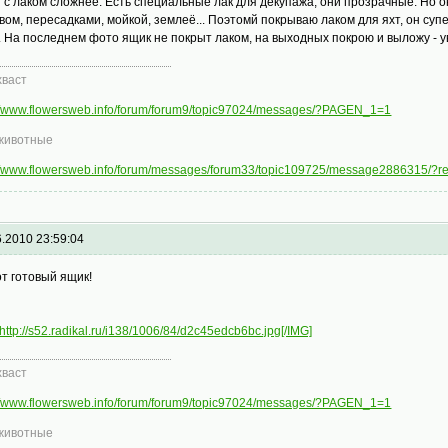
т с лаком сложнее. Есть специальные лак для декупажа, они прозрачные. Но 
вом, пересадками, мойкой, землеё... Поэтомй покрываю лаком для яхт, он суп
. На последнем фото ящик не покрыт лаком, на выходных покрою и выложу - у
хваст
://www.flowersweb.info/forum/forum9/topic97024/messages/?PAGEN_1=1
животные
://www.flowersweb.info/forum/messages/forum33/topic109725/message2886315/?
6.2010 23:59:04
от готовый ящик!
http://s52.radikal.ru/i138/1006/84/d2c45edcb6bc.jpg[/IMG]
хваст
://www.flowersweb.info/forum/forum9/topic97024/messages/?PAGEN_1=1
животные