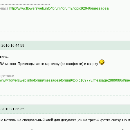
хваст
http://www.flowersweb.info/forum/forum9/topic92946/messages/
6.2010 16:44:59
тина,
ВА можно. Прикладываете картинку (из салфетки) и сверху
цветочки
://www.flowersweb.info/forum/messages/forum9/topic109778/message2889086/#
6.2010 21:36:35
ею мотивы на специальный клей для декупажа, он на третьй фотке снизу. Но 