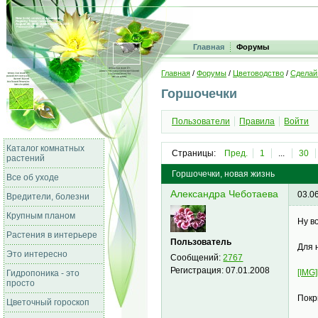
Главная
Форумы
Главная
/
Форумы
/
Цветоводство
/
Сделай
Горшочечки
Пользователи
Правила
Войти
Каталог комнатных
Страницы:
Пред.
1
...
30
растений
Горшочечки, новая жизнь
Все об уходе
Александра Чеботаева
03.0
Вредители, болезни
Крупным планом
Ну в
Растения в интерьере
Пользователь
Для 
Это интересно
Сообщений:
2767
Регистрация:
07.01.2008
[IMG]
Гидропоника - это
просто
Покр
Цветочный гороскоп