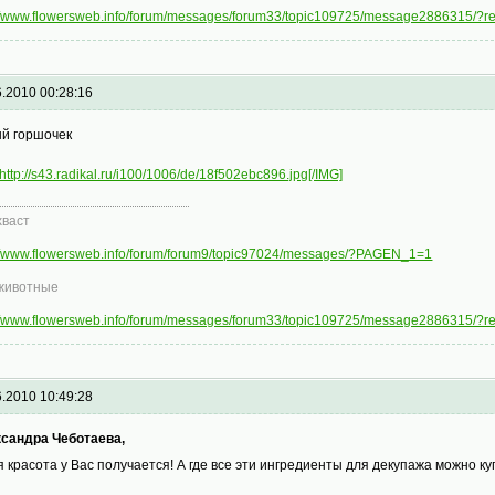
://www.flowersweb.info/forum/messages/forum33/topic109725/message2886315/?
6.2010 00:28:16
й горшочек
http://s43.radikal.ru/i100/1006/de/18f502ebc896.jpg[/IMG]
хваст
://www.flowersweb.info/forum/forum9/topic97024/messages/?PAGEN_1=1
животные
://www.flowersweb.info/forum/messages/forum33/topic109725/message2886315/?
6.2010 10:49:28
сандра Чеботаева,
я красота у Вас получается! А где все эти ингредиенты для декупажа можно к