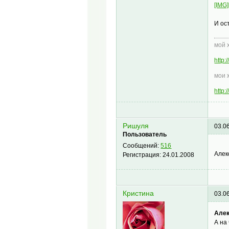
[IMG]
И ос
мой 
http
мои 
http
Ришуля
03.0
Пользователь
Сообщений:
516
Алек
Регистрация:
24.01.2008
Кристина
03.0
Алек
А на