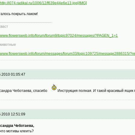
http://i074.radikal.ru/1006/12/f639e44e6e13.jpg[/IMG]
талось покрыть лаком!
хваст
://www.flowersweb.info/forum/forum9/topic97024/messages/?PAGEN_1=1
животные
://www.flowersweb.info/forum/messages/forum33/topic109725/message2886315/?
6.2010 01:05:47
сандра Чеботаева, спасибо
Инструкция полная. И такой красивый ящик п
6.2010 12:51:09
сандра Чеботаева,
 что мотивы клеить?