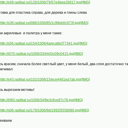
http://s49.radikal.ru/i126/1006/79/57e4bee26917.jpg[/IMG]
товка для пластика справа, для дерева и глины слева
http://s39.radikal.ru/i086/1006/85/1c99eb0c973f.jpg[/IMG]
ки акриловые и палитра у меня такие:
http://s56.radikal.ru/i154/1006/4a/ecafdcf77341.jpg[/IMG]
http://i070.radikal.ru/1006/33/4443c09c0415.jpg[/IMG]
рь красим, сначала более светлый цвет, у меня белый, два слоя достаточно та
вечивал.
http://s43.radikal.ru/i102/1006/15/ece4481ea7ab.jpg[/IMG]
рь вырезаем мотивы!
http://i060.radikal.ru/1006/34/9e3c6ce97c78.jpg[/IMG]
http://s06.radikal.ru/i179/1006/9d/1992f3558080.jpg[/IMG]
еиваем