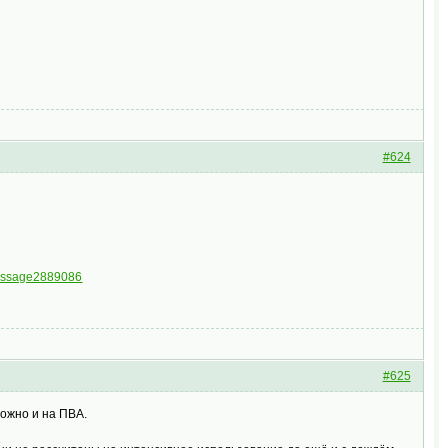
#624
message2889086
#625
можно и на ПВА.