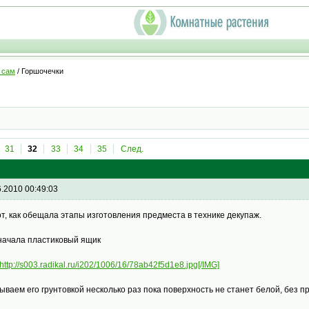
 сам
/ Горшочечки
31
32
33
34
35
След.
6.2010 00:49:03
от, как обещала этапы изготовления предместа в технике декупаж.
начала пластиковый ящик
http://s003.radikal.ru/i202/1006/16/78ab42f5d1e8.jpg[/IMG]
ываем его грунтовкой несколько раз пока поверхность не станет белой, без 