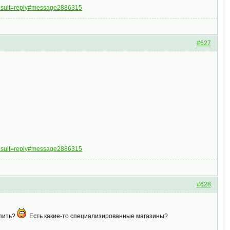
result=reply#message2886315
#627
result=reply#message2886315
#628
упить?
Есть какие-то специализированные магазины?