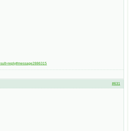
result=reply#message2886315
#631