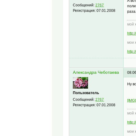
А во
Сообщений:
2767
поли
Регистрация:
07.01.2008
раза
мой 
http
мои 
http
Александра Чеботаева
08.0
Ну в
Пользователь
Сообщений:
2767
[IMG]
Регистрация:
07.01.2008
мой 
http
мои 