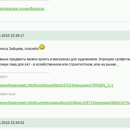
//photoshare.ru/user/florance/
6.2010 22:39:17
енса Зайцева, спасибо!
вные предметы можно купить в магазинах для художников. Хорошие салфетки, 
тикуи лака для яхт - в хозяйственном или строителтном, или на рынке...
хваст
://www.flowersweb.info/forum/forum9/topic97024/messages/?PAGEN_1=1
животные
://www.flowersweb.info/forum/messages/forum33/topic109725/message2886315/?
6.2010 23:34:01