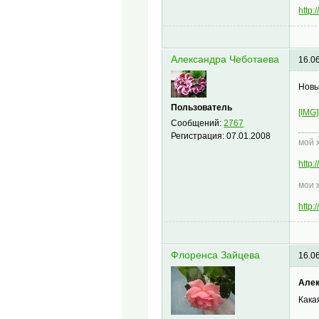
http
Александра Чеботаева
16.0
Новы
Пользователь
[IMG]
Сообщений:
2767
Регистрация:
07.01.2008
мой 
http
мои 
http
Флоренса Зайцева
16.0
Алек
Кака