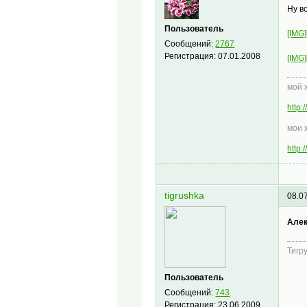
Ну в
Пользователь
[IMG]
Сообщений:
2767
Регистрация:
07.01.2008
[IMG]
мой 
http
мои 
http
tigrushka
08.0
Алек
Тигр
Пользователь
Сообщений:
743
Регистрация:
23.06.2009