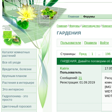
Главная
Форумы
Главная
/
Форумы
/
Цветоводство
/
Комнат
ГАРДЕНИЯ
Пользователи
Правила
Войти
Каталог комнатных
Страницы:
Пред.
1
...
196
растений
ГАРДЕНИЯ, Давайте поговорим об э
Все об уходе
Katrix
17.0
Вредители, болезни
Пользователь
Крупным планом
Расц
Сообщений:
21
комн
Регистрация:
01.09.2019
Растения в интерьере
[IMG
Это интересно
WIDT
WIDT
Гидропоника - это
просто
Цветочный гороскоп