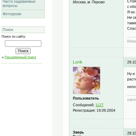
Стои
Часто задаваемые
Москва, м. Перово
вопросы
с об
Я их
Фотоуроки
Не с
таки
Спас
Поиск
Поиск по сайту:
Юлиа
Расширенный поиск
Lorik
29.1
Ну и
раст
непо
Пользователь
одна
Сообщений:
1127
Регистрация:
19.09.2004
Зверь
29.1