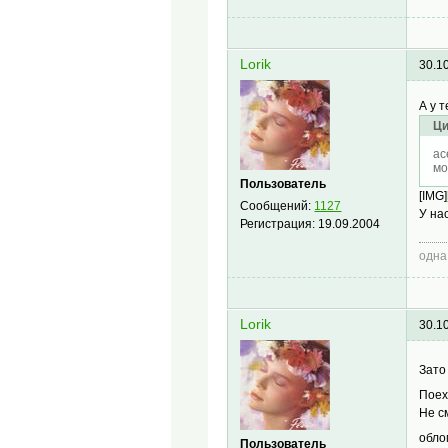
Lorik
30.1
А у 
Ци
ac
мо
Пользователь
[IMG]
Сообщений:
1127
У на
Регистрация:
19.09.2004
одна
Lorik
30.1
Зато
Поех
Не с
обло
Пользователь