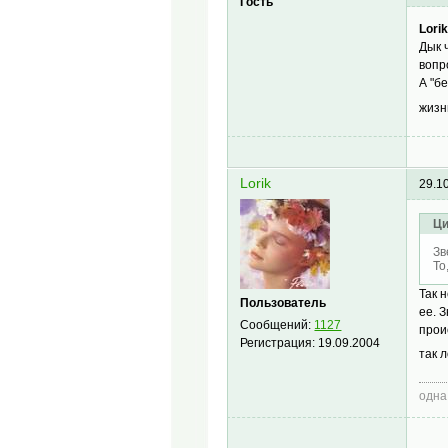
Гость
Lorik
Дык 
вопро
А "б
жиз
Lorik
29.1
Ци
Зв
То
Так 
Пользователь
ее. 
Сообщений:
1127
прои
Регистрация:
19.09.2004
так л
одна