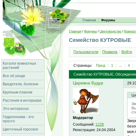
Главная
Форумы
Главная
/
Форумы
/
Цветоводство
/
Комнат
Семейство КУТРОВЫЕ
Пользователи
Правила
Войти
Каталог комнатных
Страницы:
Пред.
1
...
4
растений
Семейство КУТРОВЫЕ, Обсуждени
Все об уходе
Царевна Будур
29.1
Вредители, болезни
Крупным планом
Ци
Растения в интерьере
Зв
Вы
Это интересно
ст
Гидропоника - это
Модератор
Звер
просто
Сообщений:
1228
безо
Цветочный гороскоп
Регистрация:
24.04.2004
моя 