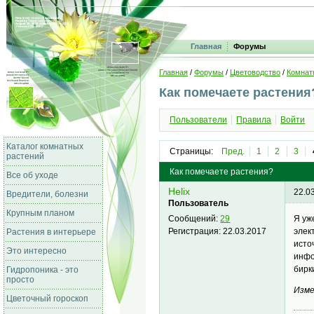
Главная
Форумы
Главная
/
Форумы
/
Цветоводство
/
Комнат
Как помечаете растения
Пользователи
Правила
Войти
Каталог комнатных
Страницы:
Пред.
1
2
3
растений
Как помечаете растения?
Все об уходе
Helix
22.0
Вредители, болезни
Пользователь
Крупным планом
Я уж
Сообщений:
29
элек
Регистрация:
22.03.2017
Растения в интерьере
исто
Это интересно
инфо
бирк
Гидропоника - это
просто
Изме
Цветочный гороскоп