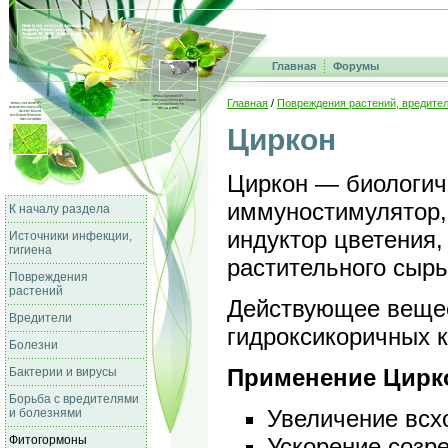
Главная
Форумы
Главная
/
Повреждения растений, вредител
Циркон
Циркон — биологич
иммуностимулятор,
К началу раздела
индуктор цветения,
Источники инфекции,
гигиена
растительного сырь
Повреждения
растений
Действующее веще
Вредители
гидроксикоричных ки
Болезни
Применение Цирко
Бактерии и вирусы
Борьба с вредителями
Увеличение всх
и болезнями
Фитогормоны
Ускорение созре