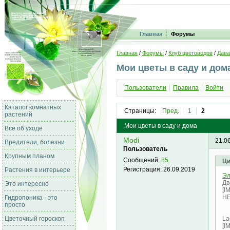
Главная
Форумы
Главная
/
Форумы
/
Клуб цветоводов
/
Дава
Мои цветы в саду и дом
Пользователи
Правила
Войти
Каталог комнатных
Страницы:
Пред.
1
2
растений
Мои цветы в саду и дома
Все об уходе
Modi
21.0
Вредители, болезни
Пользователь
Крупным планом
Сообщений:
85
Ци
Регистрация:
26.09.2019
Растения в интерьере
Э
Дв
Это интересно
[I
HE
Гидропоника - это
просто
La
Цветочный гороскоп
[I