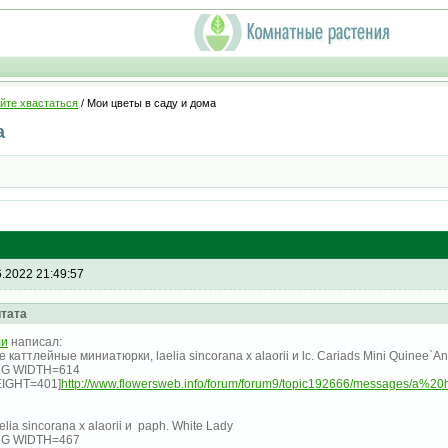
йте хвастаться
/ Мои цветы в саду и дома
а
6.2022 21:49:57
тата
ли
написал:
е каттлейные миниатюрки, laelia sincorana x alaorii и lc. Cariads Mini Quinee`
MG WIDTH=614
IGHT=401]
http://www.flowersweb.info/forum/forum9/topic192666/messages/a%20hr
elia sincorana x alaorii и paph. White Lady
MG WIDTH=467