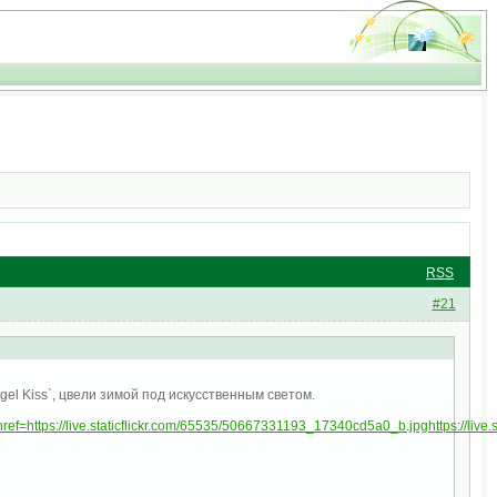
RSS
#21
Angel Kiss`, цвели зимой под искусственным светом.
ef=https://live.staticflickr.com/65535/50667331193_17340cd5a0_b.jpghttps://liv