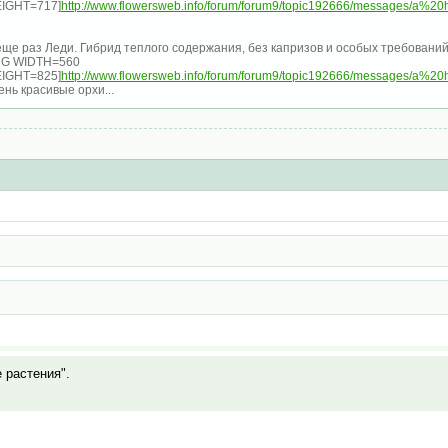
IGHT=717]
http://www.flowersweb.info/forum/forum9/topic192666/messages/a%20hr
еще раз Леди. Гибрид теплого содержания, без капризов и особых требований
MG WIDTH=560
IGHT=825]
http://www.flowersweb.info/forum/forum9/topic192666/messages/a%20hr
ень красивые орхи...
е растения".