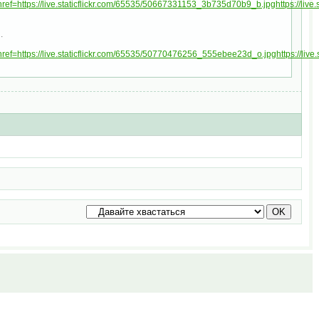
ef=https://live.staticflickr.com/65535/50667331153_3b735d70b9_b.jpghttps://liv
.
ef=https://live.staticflickr.com/65535/50770476256_555ebee23d_o.jpghttps://liv