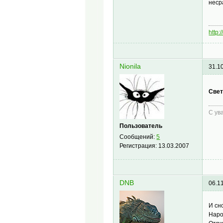
неср
http:
Nionila
31.1
Свет
С ув
Пользователь
Сообщений:
5
Регистрация:
13.03.2007
DNB
06.1
И сн
Наро