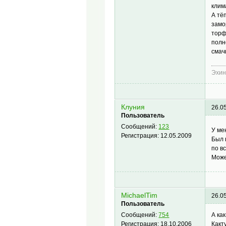
клим
А тё
замо
торф
полн
смач
Эхин
Клуния
26.0
Пользователь
Сообщений:
123
У ме
Регистрация:
12.05.2009
Был 
по в
Може
MichaelTim
26.0
Пользователь
А ка
Сообщений:
754
Какт
Регистрация:
18.10.2006