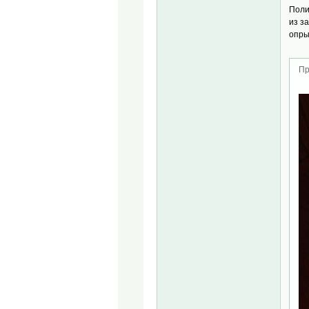
Поли
из з
опры
Пр