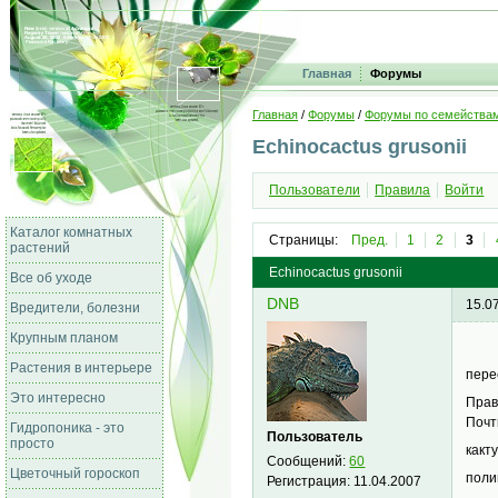
Главная
Форумы
Главная
/
Форумы
/
Форумы по семейства
Echinocactus grusonii
Пользователи
Правила
Войти
Каталог комнатных
Страницы:
Пред.
1
2
3
растений
Echinocactus grusonii
Все об уходе
DNB
15.0
Вредители, болезни
Крупным планом
Растения в интерьере
пере
Это интересно
Прав
Почт
Гидропоника - это
Пользователь
просто
какт
Сообщений:
60
Цветочный гороскоп
поли
Регистрация:
11.04.2007