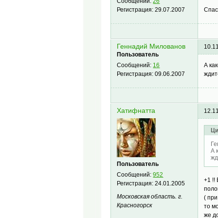
Сообщений:
26
Спас
Регистрация:
29.07.2007
Геннадий Милованов
10.1
Пользователь
А ка
Сообщений:
16
ждит
Регистрация:
09.06.2007
Хатифнатта
12.1
Ци
Ге
А 
жд
Пользователь
Сообщений:
952
+1 !
Регистрация:
24.01.2005
поло
Московская область. г.
( пр
Красногорск
то м
же д