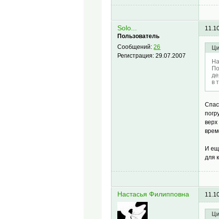
Solo...
11.1
Пользователь
Сообщений:
26
Ци
Регистрация:
29.07.2007
На
По
де
в 
Спас
погр
верх
врем
И ещ
для 
Настасья Филипповна
11.1
Ци