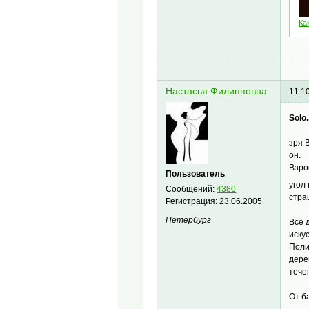
Ка
Настасья Филипповна
11.1
Solo..
зря 
он.
Взро
Пользователь
угол
Сообщений:
4380
стра
Регистрация:
23.06.2005
Петербург
Все 
иску
Поли
дере
тече
От б