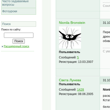
Часто задаваемые
вопросы
Сонл
Фотоуроки
Nionila Bronstein
31.1
Поиск
Поиск по сайту:
Пер
дрен
обхв
Расширенный поиск
С ув
Пользователь
Сообщений:
5
Регистрация:
13.03.2007
Света Лунева
31.1
Пользователь
Nioni
Сообщений:
1428
Регистрация:
08.06.2005
раск
Кста
бело