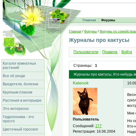
Главная
Форумы
Главная
/
Форумы
/
Форумы по семейства
Журналы про кактусы
Пользователи
Правила
Войти
Каталог комнатных
Страницы:
1
растений
Журналы про кактусы, Кто-нибудь 
Все об уходе
Katenok
10.0
Вредители, болезни
Крупным планом
Весн
сухо
Растения в интерьере
вост
Это интересно
Мне 
Гидропоника - это
Пользователь
Но с
просто
Сообщений:
277
Кто-
Цветочный гороскоп
Регистрация:
16.06.2004
Надо