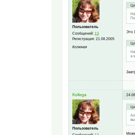
Ци
На
По
Пользователь
Это 
Сообщений:
13
Регистрация:
21.08.2005
Ци
Колючая
На
а 
Завт
Kollega
24.0
Ци
Ал
вы
Пользователь
Може
Сообщений:
13