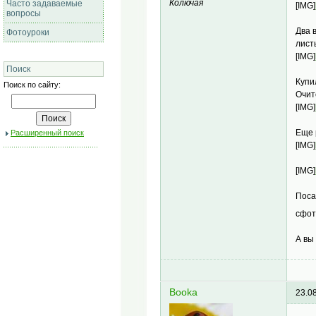
Колючая
Часто задаваемые
[IMG]
вопросы
Два 
Фотоуроки
лист
[IMG]
Поиск
Купи
Поиск по сайту:
Очит
[IMG]
Еще 
Расширенный поиск
[IMG]
[IMG]
Поса
сфот
А вы
Booka
23.0