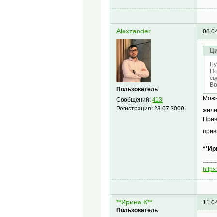
Alexzander
08.0
Ци
Бу
По
св
Во
Пользователь
Можн
Сообщений:
413
Регистрация:
23.07.2009
жил
Прив
прив
**Ир
https
**Ирина К**
11.0
Пользователь