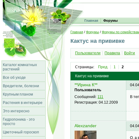
Главная
Форумы
Главная
/
Форумы
/
Форумы по семейства
Кактус на прививке
Пользователи
Правила
Войти
Каталог комнатных
Страницы:
Пред.
1
2
растений
Кактус на прививке
Все об уходе
**Ирина К**
04.0
Вредители, болезни
Пользователь
Крупным планом
В те
Сообщений:
111
Регистрация:
04.12.2009
Растения в интерьере
Это интересно
Гидропоника - это
просто
Alexzander
04.0
Цветочный гороскоп
О, а 