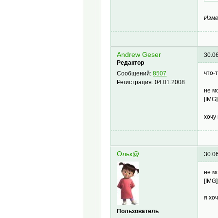
Изме
Andrew Geser
30.0
Редактор
что-
Сообщений:
8507
Регистрация:
04.01.2008
не м
[IMG]
хочу
Ольк@
30.0
не м
[IMG]
я хо
Пользователь