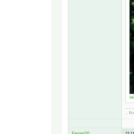
sa
... В
Ferrari20
23.1