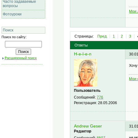
Часто задаваемые
вопросы
Мои 
Фотоуроки
Поиск
Страницы:
Пред.
1
2
3
Поиск по сайту:
Ответы
H-e-l-e-n
30.0
Расширенный поиск
Хочу
Мои 
Пользователь
Сообщений:
776
Регистрация:
28.05.2006
Andrew Geser
31.0
Редактор
не м
Сообщений:
8507