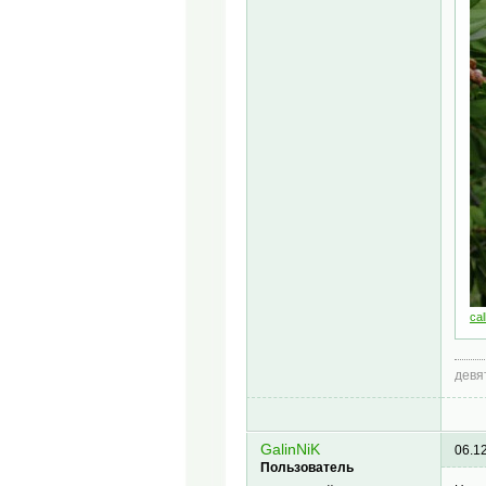
cal
девя
GalinNiK
06.1
Пользователь