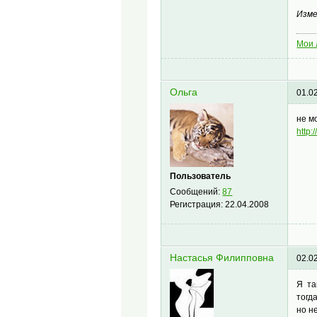
Изме
Мои 
Ольга
01.0
не м
http:
Пользователь
Сообщений:
87
Регистрация:
22.04.2008
Настасья Филипповна
02.0
Я та
тогд
но н