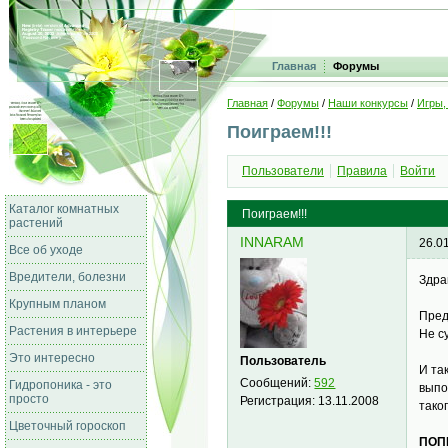
Главная
Форумы
Главная
/
Форумы
/
Наши конкурсы
/
Игры,
Поиграем!!!
Пользователи
Правила
Войти
Каталог комнатных
Поиграем!!!
растений
INNARAM
26.0
Все об уходе
Вредители, болезни
Здра
Крупным планом
Пред
Растения в интерьере
Не с
Это интересно
Пользователь
И та
Сообщений:
592
Гидропоника - это
выпо
просто
Регистрация:
13.11.2008
тако
Цветочный гороскоп
ПОП