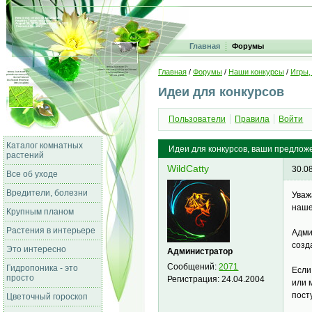
Главная
Форумы
Главная
/
Форумы
/
Наши конкурсы
/
Игры,
Идеи для конкурсов
Пользователи
Правила
Войти
Каталог комнатных
Идеи для конкурсов, ваши предлож
растений
WildCatty
30.0
Все об уходе
Вредители, болезни
Уваж
наше
Крупным планом
Растения в интерьере
Адми
созд
Это интересно
Администратор
Сообщений:
2071
Гидропоника - это
Если
просто
Регистрация:
24.04.2004
или 
пост
Цветочный гороскоп