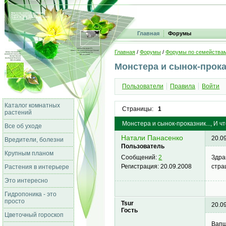
Главная
Форумы
Главная
/
Форумы
/
Форумы по семейства
Монстера и сынок-проказ
Пользователи
Правила
Войти
Каталог комнатных
Страницы:
1
растений
Монстера и сынок-проказник..., И ч
Все об уходе
Натали Панасенко
20.0
Вредители, болезни
Пользователь
Крупным планом
Здра
Сообщений:
2
стра
Регистрация:
20.09.2008
Растения в интерьере
Это интересно
Гидропоника - это
просто
Tsur
20.0
Гость
Цветочный гороскоп
Вапщ