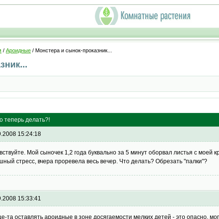
м
/
Ароидные
/ Монстера и сынок-проказник...
ник...
то теперь делать?!
9.2008 15:24:18
вствуйте. Мой сыночек 1,2 года буквально за 5 минут оборвал листья с моей 
шный стресс, вчера проревела весь вечер. Что делать? Обрезать "палки"?
9.2008 15:33:41
е-та оставлять ароидные в зоне досягаемости мелких детей - это опасно, мог