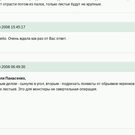
т отрасти потом из палок, только листья будут не крупные.
9.2008 15:45:17
ибо. Очень ждала как раз от Вас ответ.
9.2008 06:49:30
ли Панасенко,
ым делом - сынулю в угол, вторым - подрезать лохматы от обрывков черенков 
х листьев. Это для монстеры не смертельная операция.