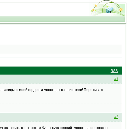
RSS
#1
красавицы, с моей гордости монстеры все листочки! Переживаю
#2
ут затащить в рот, потом будет куча эмоций. монстера прекрасно