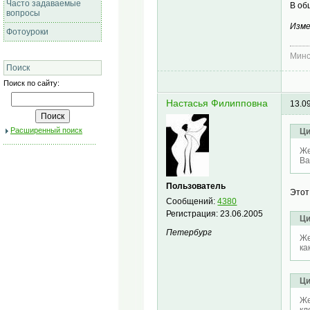
Часто задаваемые
В об
вопросы
Изме
Фотоуроки
Минс
Поиск
Поиск по сайту:
Настасья Филипповна
13.0
Расширенный поиск
Ци
Же
Ва
Пользователь
Этот
Сообщений:
4380
Регистрация:
23.06.2005
Ци
Петербург
Же
ка
Ци
Же
кл