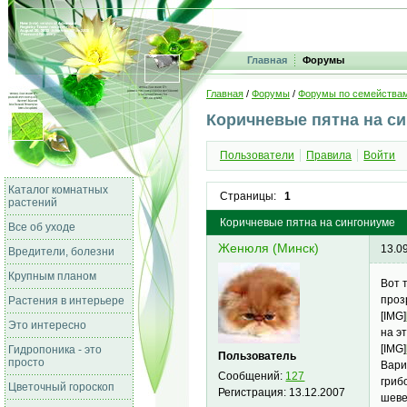
Главная
Форумы
Главная
/
Форумы
/
Форумы по семейства
Коричневые пятна на с
Пользователи
Правила
Войти
Каталог комнатных
Страницы:
1
растений
Коричневые пятна на сингониуме
Все об уходе
Женюля (Минск)
13.0
Вредители, болезни
Крупным планом
Вот 
проз
Растения в интерьере
[IMG]
Это интересно
на э
[IMG]
Гидропоника - это
Пользователь
просто
Вари
Сообщений:
127
гриб
Цветочный гороскоп
Регистрация:
13.12.2007
шеве